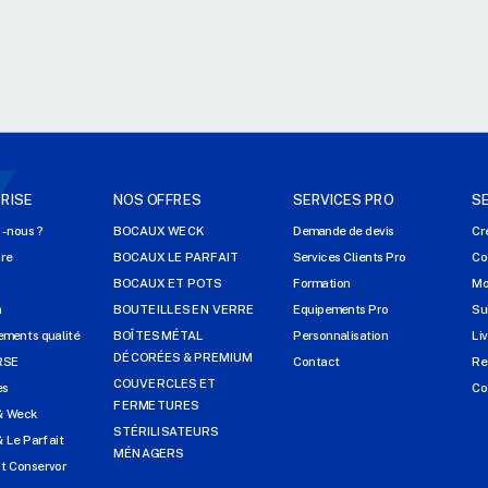
RISE
NOS OFFRES
SERVICES PRO
S
-nous ?
BOCAUX WECK
Demande de devis
Cr
ire
BOCAUX LE PARFAIT
Services Clients Pro
Co
s
BOCAUX ET POTS
Formation
Mo
n
BOUTEILLES EN VERRE
Equipements Pro
Su
ments qualité
BOÎTES MÉTAL
Personnalisation
Li
DÉCORÉES & PREMIUM
RSE
Contact
Re
COUVERCLES ET
es
Co
FERMETURES
& Weck
STÉRILISATEURS
 Le Parfait
MÉNAGERS
t Conservor