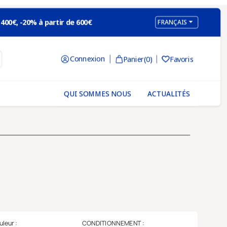

 400€, -20% à partir de 600€
FRANÇAIS
×
Connexion
Panier
(0)
Favoris

letter
QUI SOMMES NOUS
ACTUALITÉS
 et promotions
,
letter
morisions et utilisions votre
ormations.
uleur :
CONDITIONNEMENT :