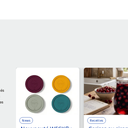
sés
u
es
News
Recettes