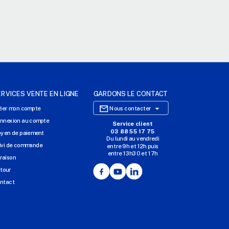
ERVICES VENTE EN LIGNE
GARDONS LE CONTACT

éer mon compte
Nous contacter
nnexion au compte
Service client
SITE E-COMMERCE
03 88 55 17 75
yen de paiement
Du lundi au vendredi
NOS AGENCES
ivi de commande
entre 9h et 12h puis
entre 13h30 et 17h
MASSILLY CONSERVOR
vraison
Facebook
YouTube
LinkedIn
tour
ntact