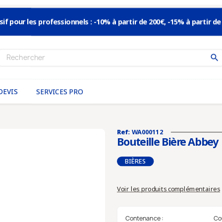
sif pour les professionnels : -10% à partir de 200€, -15% à partir de
search
S’inscrire à la news
DEVIS
SERVICES PRO
Pour ne pas manquer
les nouveautés
inscrivez-vous à notre News
Ref:
WA000112
Bouteille Bière Abbey
En validant votre inscription, vous acceptez que nous mé
adresse email dans le but de vous envoyer notre lettre d’inf
BIÈRES
Voir les produits complémentaires
Contenance :
Co