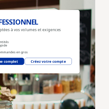
FESSIONNEL
aptées à vos volumes et exigences
antités
apide
n
 commandes en gros
ue complet
Créez votre compte