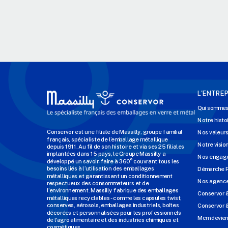
L'ENTREP
Qui sommes
Notre histo
Conservor est une filiale de Massilly, groupe familial
Nos valeur
français, spécialiste de l’emballage métallique
Notre visio
depuis 1911. Au fil de son histoire et via ses 25 filiales
implantées dans 15 pays, le Groupe Massilly a
Nos engage
développé un savoir-faire à 360° couvrant tous les
besoins liés à l’utilisation des emballages
Démarche 
métalliques et garantissant un conditionnement
Nos agenc
respectueux des consommateurs et de
l’environnement. Massilly fabrique des emballages
Conservor 
métalliques recyclables - comme les capsules twist,
conserves, aérosols, emballages industriels, boîtes
Conservor &
décorées et personnalisées pour les professionnels
Mcm devien
de l'agro alimentaire et des industries chimiques et
cosmétiques.