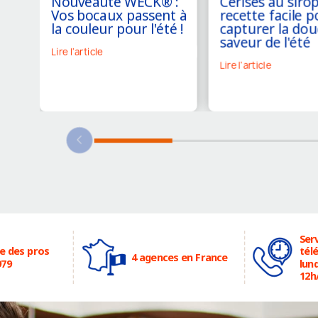
Nouveauté WECK® :
Cerises au sirop
Vos bocaux passent à
recette facile p
la couleur pour l'été !
capturer la dou
saveur de l'été
Lire l'article
Lire l'article
Serv
ce des pros
tél
4 agences en France
979
lund
12h