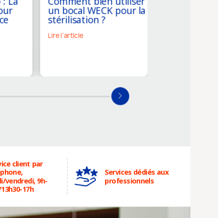
 : La
Comment bien utiliser
Combien de 
our
un bocal WECK pour la
conservent 
ce
stérilisation ?
légumes en b
Lire l'article
Lire l'article
ice client par
éphone,
Services dédiés aux
i/vendredi, 9h-
professionnels
/13h30-17h