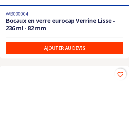
WB000004
Bocaux en verre eurocap Verrine Lisse -
236 ml - 82 mm
AJOUTER AU DEVIS
favorite_border