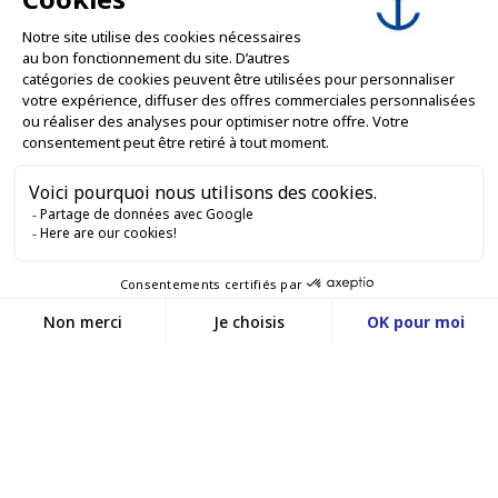
SERVICES PRO

SERVICES VENTE EN LIGNE

GARDONS LE CONTACT


Nous contacter
Service client
SITE E-COMMERCE
03 88 55 17 75
Du lundi au vendredi
entre 9h et 12h puis
NOS AGENCES
entre 13h30 et 17h
MASSILLY CONSERVOR
Facebook
YouTube
LinkedIn