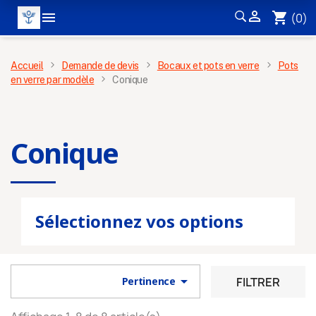


shopping_cart
(0)
MENU
Accueil
Demande de devis
Bocaux et pots en verre
Pots
en verre par modèle
Conique
Conique
Sélectionnez vos options

FILTRER
Pertinence