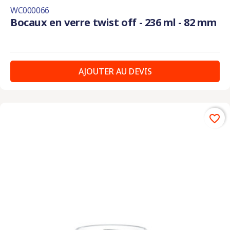
WC000066
Bocaux en verre twist off - 236 ml - 82 mm
AJOUTER AU DEVIS
favorite_border