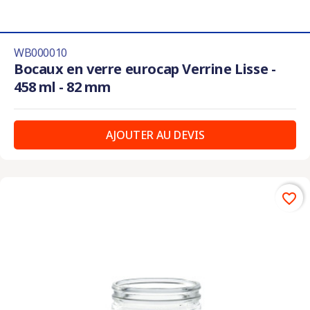
WB000010
Bocaux en verre eurocap Verrine Lisse -
458 ml - 82 mm
AJOUTER AU DEVIS
favorite_border