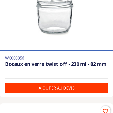
WC000356
Bocaux en verre twist off - 230 ml - 82 mm
AJOUTER AU DEVIS
favorite_border