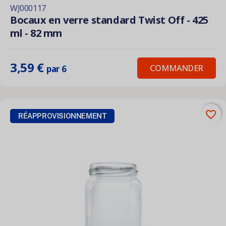
WJ000117
Bocaux en verre standard Twist Off - 425
ml - 82 mm
3,59 €
COMMANDER
par 6
favorite_border
RÉAPPROVISIONNEMENT