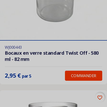
WJ000443
Bocaux en verre standard Twist Off - 580
ml - 82 mm
2,95 €
COMMANDER
par 5
favorite_border