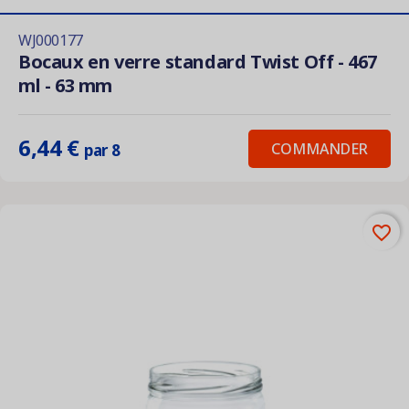
WJ000177
Bocaux en verre standard Twist Off - 467
ml - 63 mm
6,44 €
COMMANDER
par 8
favorite_border