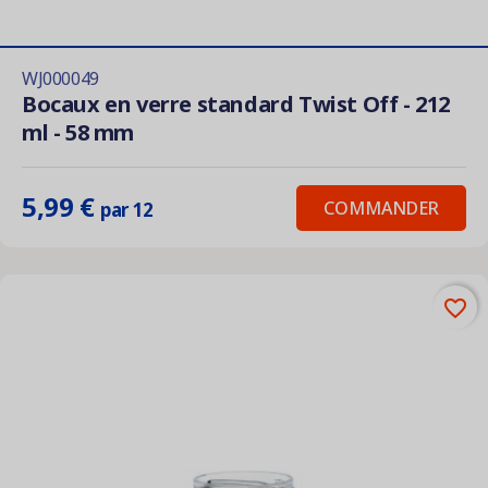
WJ000049
Bocaux en verre standard Twist Off - 212
ml - 58 mm
5,99 €
COMMANDER
par 12
favorite_border