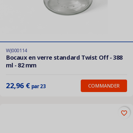
WJ000114
Bocaux en verre standard Twist Off - 388
ml - 82 mm
22,96 €
COMMANDER
par 23
favorite_border