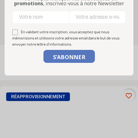
réutilisables, elles permettent de
promotions
, inscrivez-vous à notre Newsletter
valoriser vos créations dans un c...
Lire la suite
Sélectionnez vos options
En validant votre inscription, vous acceptez que nous
mémorisions et utilisions votre adresse email dans le but de vous
envoyer notre lettre d’informations.

FILTRER
Pertinence
Affichage 1-17 de 17 article(s)
favorite_border
RÉAPPROVISIONNEMENT