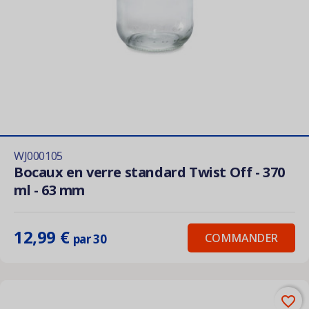
WJ000105
Bocaux en verre standard Twist Off - 370
ml - 63 mm
12,99 €
COMMANDER
par 30
favorite_border