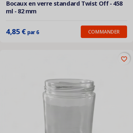
Bocaux en verre standard Twist Off - 458
ml - 82 mm
4,85 €
COMMANDER
par 6
favorite_border