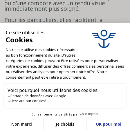
ou d’une compote avec un rendu visuel
immédiatement plus soigné.
Pour les particuliers, elles facilitent la
préparation de desserts maison élégants et
faciles à servir. Pour les professionnels, elles
permettent de proposer des portions prêtes
à vendre, prêtes à transporter ou prêtes à
intégrer dans une offre de restauration,
d’hôtellerie ou de traiteur.
Des verrines pratiques
pour apéritifs,
tartinables et recettes
salées
Les verrines en verre conviennent aussi très
bien aux préparations salées. Elles
permettent de servir proprement des