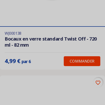
WJ000138
Bocaux en verre standard Twist Off - 720
ml - 82 mm
4,99 €
COMMANDER
par 6
favorite_border