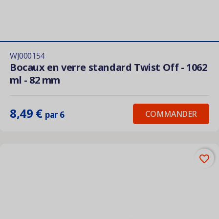
WJ000154
Bocaux en verre standard Twist Off - 1062
ml - 82 mm
8,49 €
COMMANDER
par 6
favorite_border