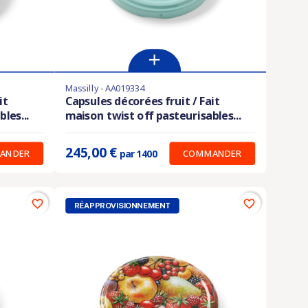
Massilly - AA019334
Derniers articles en stock
it
Capsules décorées fruit / Fait
les...
maison twist off pasteurisables...
Prix unitaire :
0.175 €
245,00 €
ANDER
COMMANDER
par 1400
favorite_border
favorite_border
RÉAPPROVISIONNEMENT