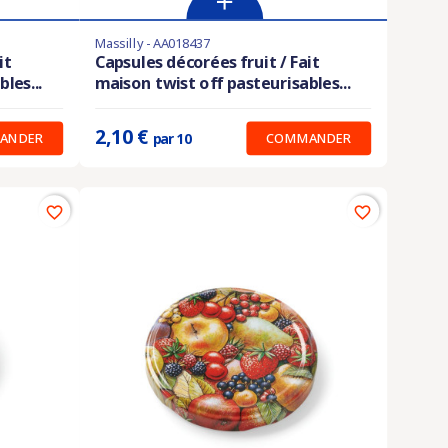
Massilly - AA018437
Produit disponible avec d'autres options
it
Capsules décorées fruit / Fait
les...
maison twist off pasteurisables...
Prix unitaire :
0.210 €
2,10 €
ANDER
COMMANDER
par 10
favorite_border
favorite_border