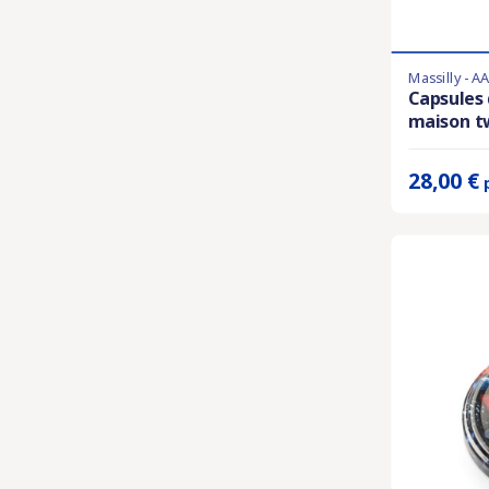
Massilly - A
Derniers artic
Capsules 
maison tw
Prix unitaire 
28,00 €