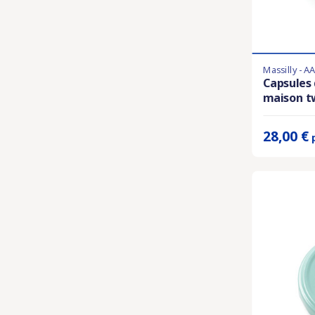
Massilly - A
Derniers artic
Capsules 
maison tw
Prix unitaire 
28,00 €