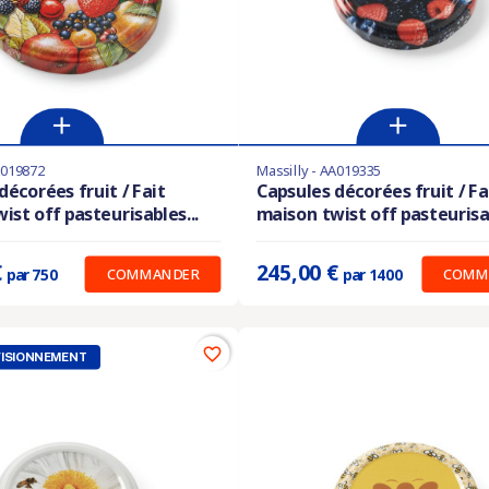
A019872
Massilly - AA019335
les en stock
Derniers articles en stock
décorées fruit / Fait
Capsules décorées fruit / Fa
ist off pasteurisables...
maison twist off pasteurisab
:
0.227 €
Prix unitaire :
0.175 €
€
245,00 €
COMMANDER
COMM
par 750
par 1400
favorite_border
ISIONNEMENT