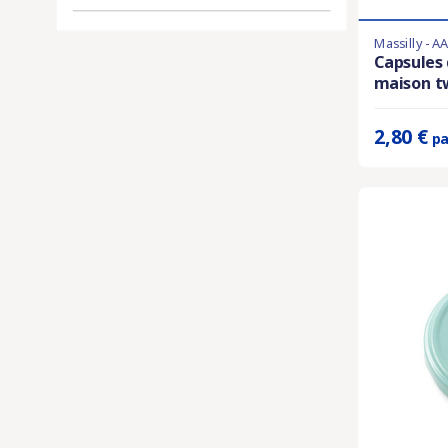
Massilly - A
Derniers artic
Capsules 
maison tw
Prix unitaire 
2,80 €
pa