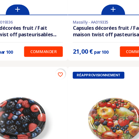
A019336
Massilly - AA019335
les en stock
Derniers articles en stock
décorées fruit / Fait
Capsules décorées fruit / Fa
ist off pasteurisables...
maison twist off pasteurisab
:
0.280 €
Prix unitaire :
0.210 €
21,00 €
COMMANDER
COMM
par 100
par 100
favorite_border
RÉAPPROVISIONNEMENT