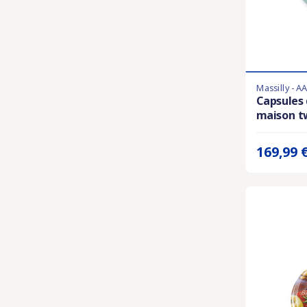
Massilly - A
Derniers artic
Capsules 
maison tw
Prix unitaire 
169,99 