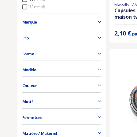
Massilly - A
En stock
110 mm
(6)
Capsules 
maison tw
Prix unitaire 
Marque
2,10 €
pa
Prix
Forme
Modèle
Couleur
Motif
Fermeture
Matière / Matériel