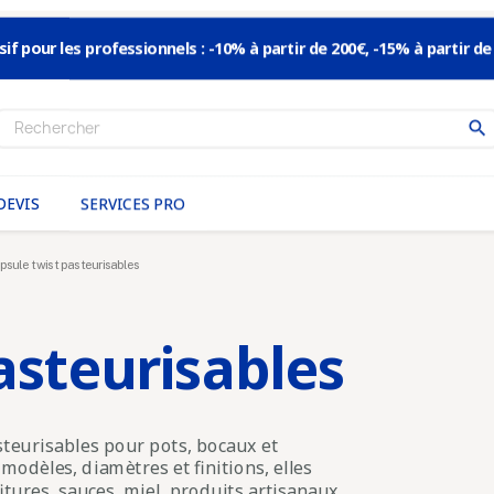
sif pour les professionnels : -10% à partir de 200€, -15% à partir de
search
DEVIS
SERVICES PRO
psule twist pasteurisables
asteurisables
steurisables pour pots, bocaux et
odèles, diamètres et finitions, elles
tures, sauces, miel, produits artisanaux