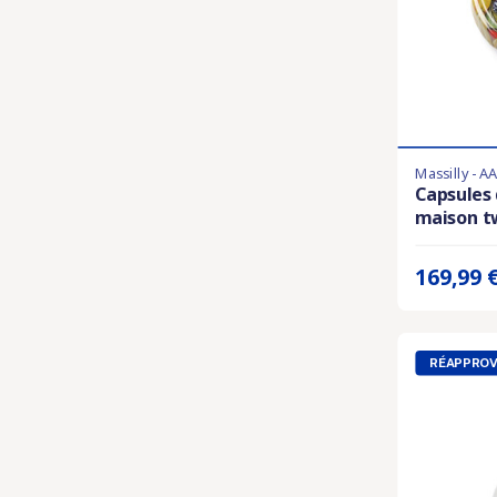
Massilly - A
Derniers artic
Capsules 
maison tw
Prix unitaire 
169,99 
RÉAPPROV