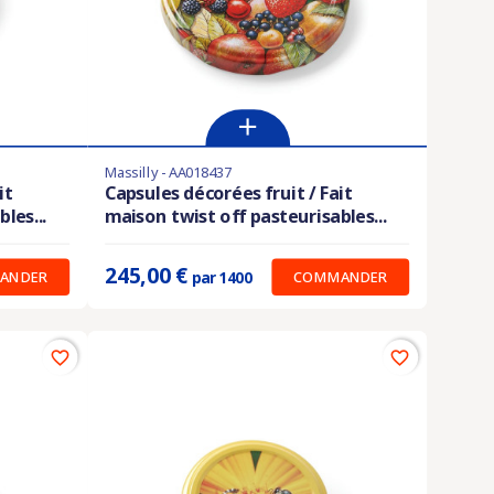
Massilly - AA018437
Produit disponible avec d'autres options
it
Capsules décorées fruit / Fait
les...
maison twist off pasteurisables...
Prix unitaire :
0.175 €
245,00 €
ANDER
COMMANDER
par 1400
favorite_border
favorite_border