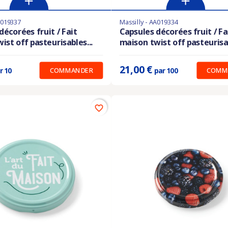
A019337
Massilly - AA019334
les en stock
Derniers articles en stock
décorées fruit / Fait
Capsules décorées fruit / Fa
ist off pasteurisables...
maison twist off pasteurisab
:
0.280 €
Prix unitaire :
0.210 €
21,00 €
COMMANDER
COMM
r 10
par 100
favorite_border