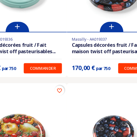
A019336
Massilly - AA019337
les en stock
Derniers articles en stock
décorées fruit / Fait
Capsules décorées fruit / Fa
ist off pasteurisables...
maison twist off pasteurisab
:
0.227 €
Prix unitaire :
0.227 €
€
170,00 €
COMMANDER
COMM
par 750
par 750
favorite_border