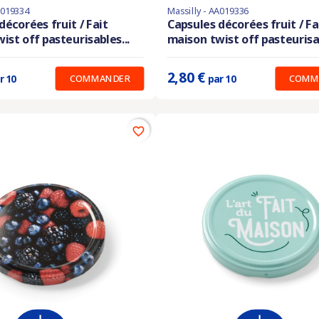
A019334
Massilly - AA019336
En stock
décorées fruit / Fait
Capsules décorées fruit / Fa
ist off pasteurisables...
maison twist off pasteurisab
:
0.210 €
Prix unitaire :
0.280 €
2,80 €
COMMANDER
COMM
r 10
par 10
favorite_border