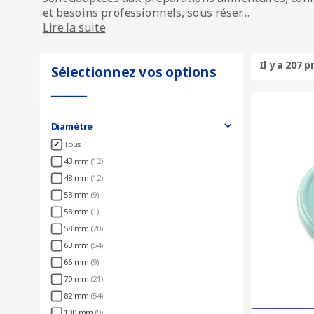
et besoins professionnels, sous réser...
Lire la suite
Il y a 207 p
Sélectionnez vos options
Diamètre
Tous
43 mm
(12)
48 mm
(12)
53 mm
(9)
58 mm
(1)
58 mm
(20)
63 mm
(54)
66 mm
(9)
70 mm
(21)
82 mm
(54)
100 mm
(9)