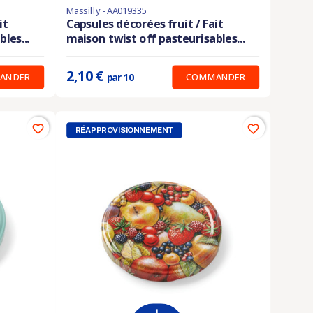
Massilly - AA019335
En stock
it
Capsules décorées fruit / Fait
les...
maison twist off pasteurisables...
Prix unitaire :
0.210 €
2,10 €
ANDER
COMMANDER
par 10
favorite_border
favorite_border
RÉAPPROVISIONNEMENT