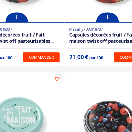
A019337
Massilly - AA018437
les en stock
Produit disponible avec d'autres options
décorées fruit / Fait
Capsules décorées fruit / Fa
ist off pasteurisables...
maison twist off pasteurisab
:
0.280 €
Prix unitaire :
0.210 €
21,00 €
COMMANDER
COMM
par 100
par 100
favorite_border