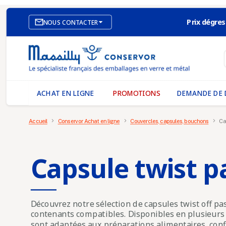
Prix dégres

NOUS CONTACTER
SITE E-COMMERCE
NOS AGENCES
MASSILLY CONSERVOR
ACHAT EN LIGNE
PROMOTIONS
DEMANDE DE 
Accueil
Conservor Achat en ligne
Couvercles, capsules, bouchons
Ca
Capsule twist p
Découvrez notre sélection de capsules twist off pa
contenants compatibles. Disponibles en plusieurs m
sont adaptées aux préparations alimentaires, confi