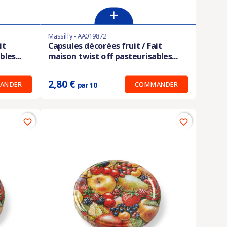
Massilly - AA019872
En stock
it
Capsules décorées fruit / Fait
les...
maison twist off pasteurisables...
Prix unitaire :
0.280 €
2,80 €
ANDER
COMMANDER
par 10
favorite_border
favorite_border