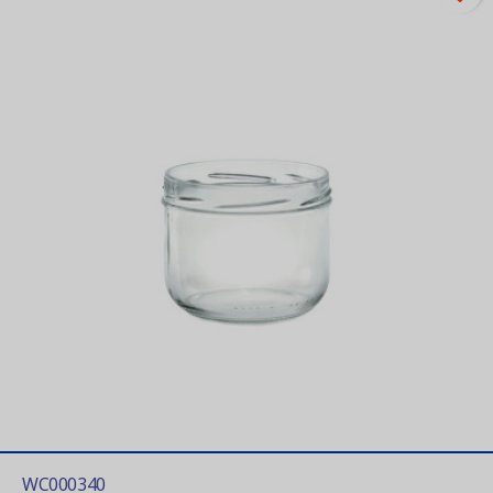
WC000340