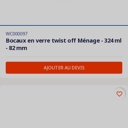
WC000097
Bocaux en verre twist off Ménage - 324 ml
- 82 mm
AJOUTER AU DEVIS
favorite_border