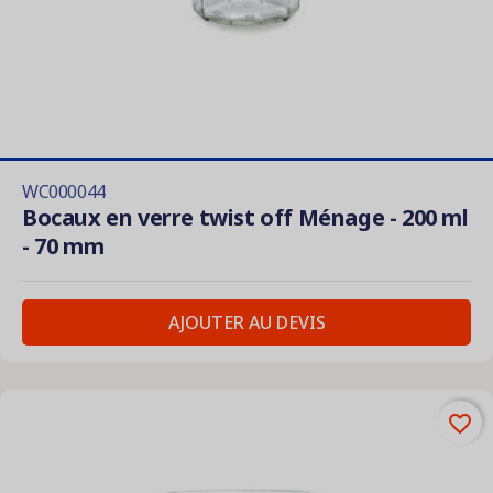
WC000044
Bocaux en verre twist off Ménage - 200 ml
- 70 mm
AJOUTER AU DEVIS
favorite_border