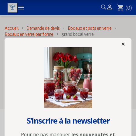


shopping_cart
(0)
MENU
Accueil
Demande de devis
Bocaux et pots en verre
Bocaux en verre par forme
grand bocal verre
×
grand bocal verre
Sélectionnez vos options
S’inscrire à la newsletter

FILTRER
Pertinence
Pour ne pas manquer
les nouveautés et