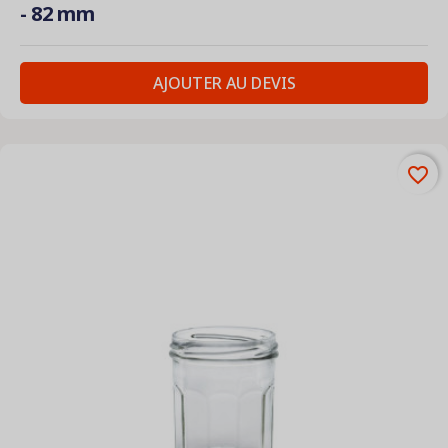
- 82 mm
AJOUTER AU DEVIS
favorite_border