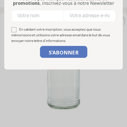
Affichage 1-50 de 85 article(s)
promotions
, inscrivez-vous à notre Newsletter
favorite_border
En validant votre inscription, vous acceptez que nous
mémorisions et utilisions votre adresse email dans le but de vous
envoyer notre lettre d’informations.