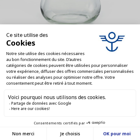
WC000147
Bocaux en verre twist off Marmite - 850
ml - 100 mm
AJOUTER AU DEVIS