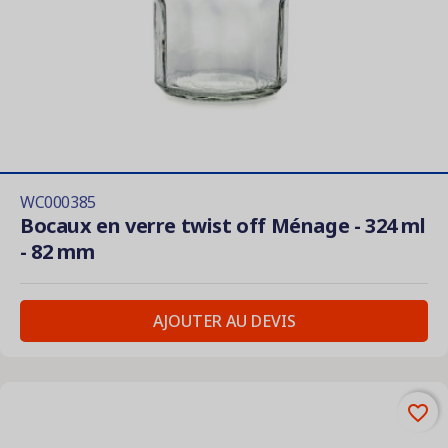
WC000385
Bocaux en verre twist off Ménage - 324 ml
- 82 mm
AJOUTER AU DEVIS
favorite_border