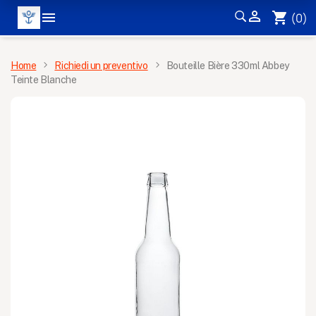


shopping_cart
(0)
MENÙ
Home
Richiedi un preventivo
Bouteille Bière 330ml Abbey
Teinte Blanche