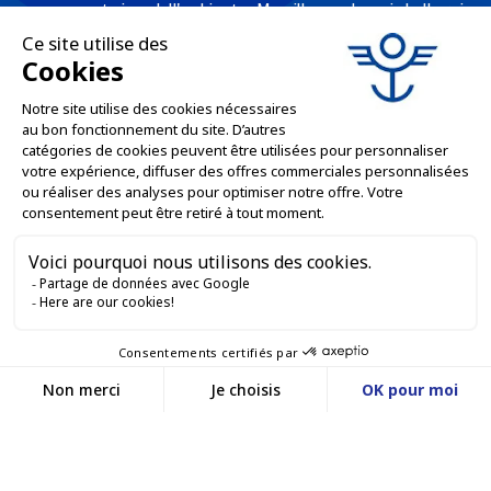
consumatori e dell'ambiente. Massilly produce imballaggi
metallici riciclabili - come tappi twist-off, scatole per
conserve, aerosol, imballaggi industriali, scatole decorate e
personalizzate per i professionisti dell'industria alimentare,
chimica e cosmetica.
L'AZIENDA

LE NOSTRE OFFERTE

SERVIZI PROFESSIONALI

SERVIZI DI VENDITA ONLINE

RESTIAMO IN CONTATTO


Contattaci
Service client
SITO WEB DI E-COMMERCE
03 88 55 17 75