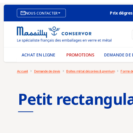
Prix dégres

NOUS CONTACTER
SITE E-COMMERCE
NOS AGENCES
MASSILLY CONSERVOR
ACHAT EN LIGNE
PROMOTIONS
DEMANDE DE 
Accueil
Demande de devis
Boîtes métal décorées & premium
Forme de
Petit rectangula