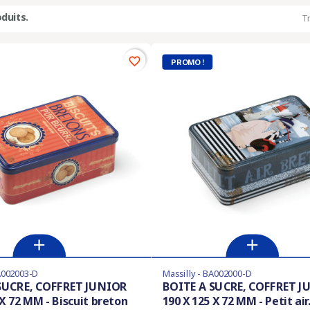
oduits.
Tr
favorite_border
PROMO !
BA002003-D
Massilly - BA002000-D
SUCRE, COFFRET JUNIOR
BOITE A SUCRE, COFFRET J
 X 72 MM - Biscuit breton
190 X 125 X 72 MM - Petit air.