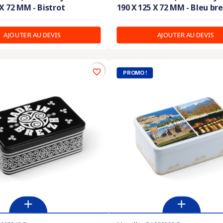
 X 72 MM - Bistrot
190 X 125 X 72 MM - Bleu br
AJOUTER AU DEVIS
AJOUTER AU DEVIS
favorite_border
PROMO !