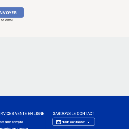
sse email
ERVICES VENTE EN LIGNE
GARDONS LE CONTACT

éer mon compte
Nous contacter
nnexion au compte