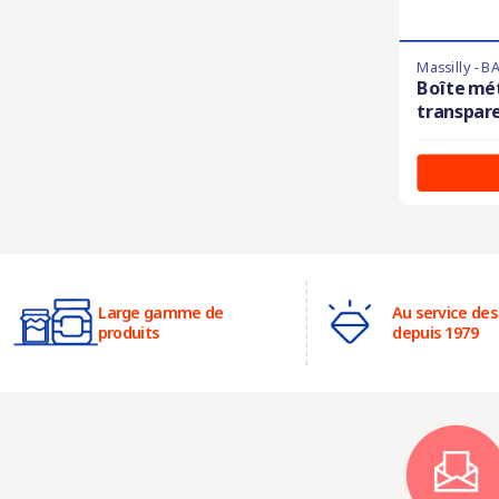
Massilly - 
Boîte mét
transpare
Large gamme de
Au service des
produits
depuis 1979