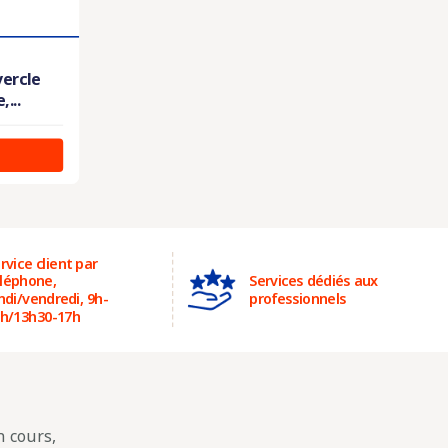
vercle
...
rvice client par
léphone,
Services dédiés aux
ndi/vendredi, 9h-
professionnels
h/13h30-17h
 cours,