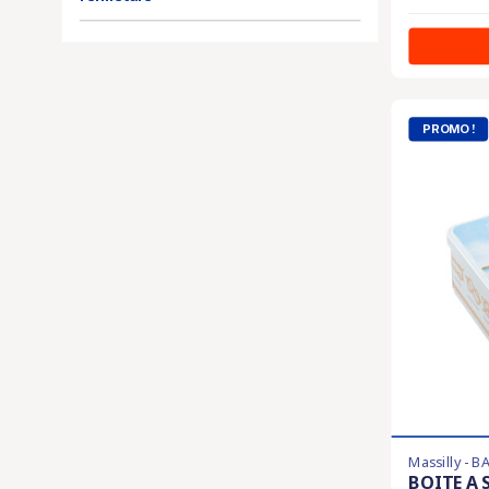
PROMO !
Massilly - 
BOITE A 