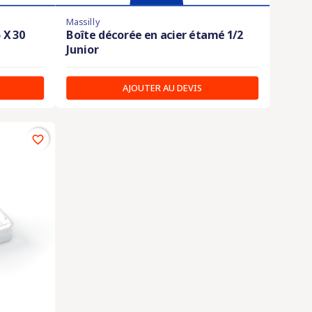
Massilly
 X 30
Boîte décorée en acier étamé 1/2
Junior
AJOUTER AU DEVIS
favorite_border