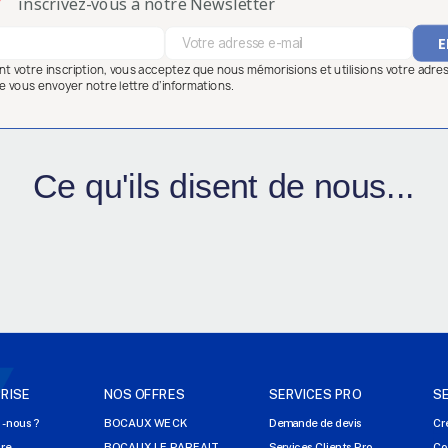
inscrivez-vous à notre Newsletter
ant votre inscription, vous acceptez que nous mémorisions et utilisions votre adre
e vous envoyer notre lettre d’informations.
Ce qu'ils disent de nous...
RISE
NOS OFFRES
SERVICES PRO
S
-nous ?
BOCAUX WECK
Demande de devis
Cr
ire
BOCAUX LE PARFAIT
Services Clients Pro
Co