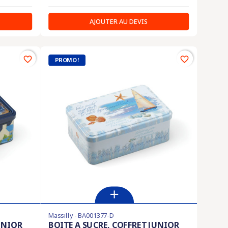
AJOUTER AU DEVIS
favorite_border
favorite_border
PROMO !
Massilly - BA001377-D
UNIOR
BOITE A SUCRE, COFFRET JUNIOR