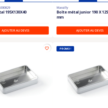
A000829
Massilly
tal 195X130X40
Boîte métal junior 190 X 125
mm
AJOUTER AU DEVIS
AJOUTER AU DEVIS
favorite_border
PROMO !