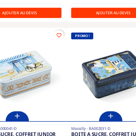
AJOUTER AU DEVIS
AJOUTER AU DEVIS
favorite_border
PROMO !
BA000041-D
Massilly - BA002031-D
SUCRE, COFFRET JUNIOR
BOITE A SUCRE, COFFRET J