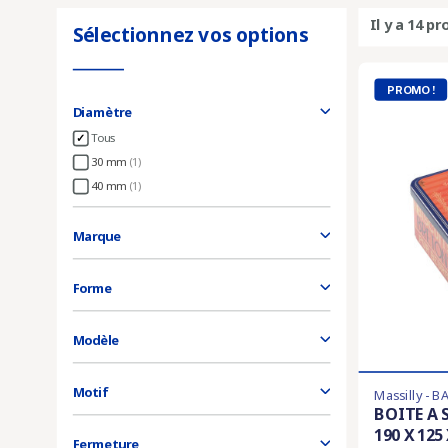
Il y a 14 pr
Sélectionnez vos options
PROMO !
Diamètre
Tous
30 mm
(1)
40 mm
(1)
Marque
Forme
Modèle
Motif
Massilly - 
BOITE A 
190 X 125
Fermeture