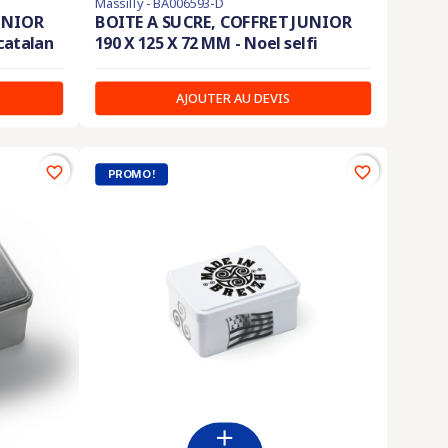
Massilly - BA006593-D
UNIOR
BOITE A SUCRE, COFFRET JUNIOR
 catalan
190 X 125 X 72 MM - Noel selfi
AJOUTER AU DEVIS
favorite_border
favorite_border
PROMO !