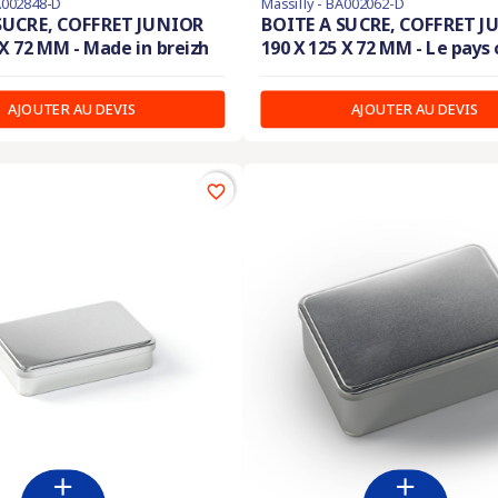
BA002848-D
Massilly - BA002062-D
SUCRE, COFFRET JUNIOR
BOITE A SUCRE, COFFRET J
 X 72 MM - Made in breizh
190 X 125 X 72 MM - Le pays
AJOUTER AU DEVIS
AJOUTER AU DEVIS
favorite_border