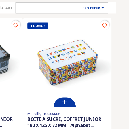

ier par :
Pertinence
favorite_border
favorite_border
PROMO !
Massilly - BA004408-D
UNIOR
BOITE A SUCRE, COFFRET JUNIOR
..
190 X 125 X 72 MM - Alphabet...