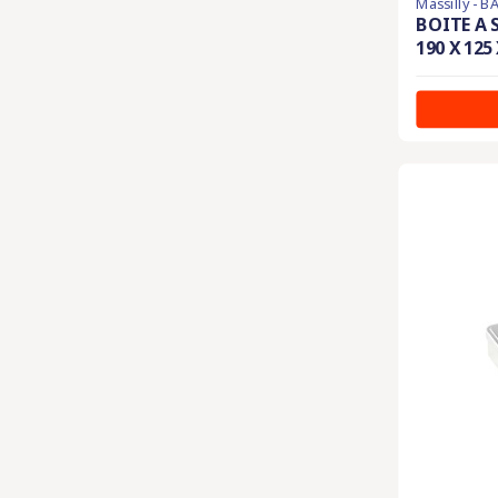
Massilly - 
BOITE A 
190 X 125