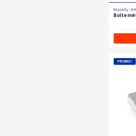
Massilly - B
Boîte mé
PROMO !