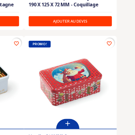
etagne
190 X 125 X 72 MM - Coquillage
AJOUTER AU DEVIS
favorite_border
favorite_border
PROMO !