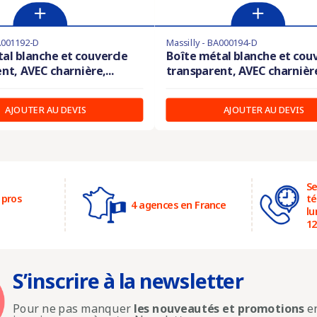
BA001192-D
Massilly - BA000194-D
al blanche et couvercle
Boîte métal blanche et cou
nt, AVEC charnière,...
transparent, AVEC charnière,
AJOUTER AU DEVIS
AJOUTER AU DEVIS
Se
 pros
té
4 agences en France
lu
12
S’inscrire à la newsletter
Pour ne pas manquer
les nouveautés et promotions
en