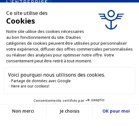
L'ENTREPRISE

NOS OFFRES

SERVICES PRO

SERVICES VENTE EN LIGNE

GARDONS LE CONTACT


Nous contacter
Service client
SITE E-COMMERCE
03 88 55 17 75
Du lundi au vendredi
entre 9h et 12h puis
NOS AGENCES
entre 13h30 et 17h
MASSILLY CONSERVOR