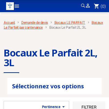


shopping_cart
(0)
MENU
Accueil
Demande de devis
Bocaux LE PARFAIT
Bocaux
Le Parfait par contenance
Bocaux Le Parfait 2L, 3L
Bocaux Le Parfait 2L,
3L
Sélectionnez vos options

FILTRER
Pertinence