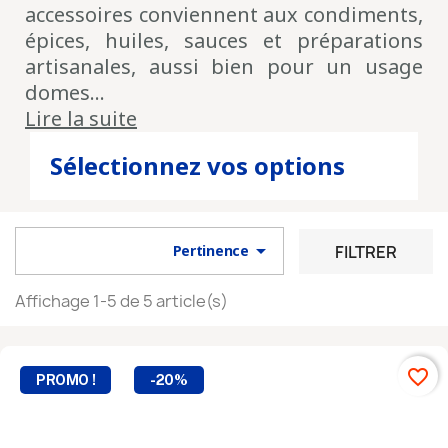
promotions
, inscrivez-vous à notre Newsletter
accessoires conviennent aux condiments,
épices, huiles, sauces et préparations
artisanales, aussi bien pour un usage
domes...
En validant votre inscription, vous acceptez que nous
Lire la suite
mémorisions et utilisions votre adresse email dans le but de vous
envoyer notre lettre d’informations.
Sélectionnez vos options

FILTRER
Pertinence
Affichage 1-5 de 5 article(s)
favorite_border
PROMO !
-20%