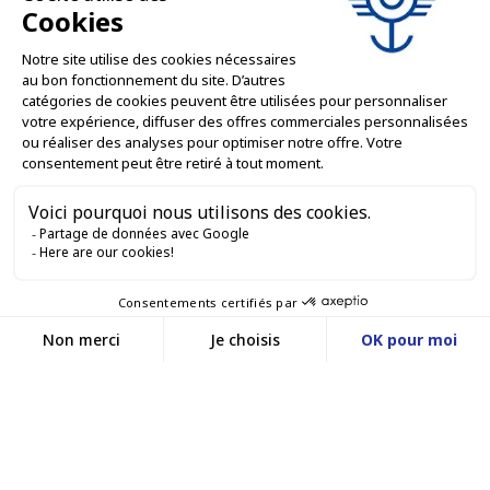
NOS OFFRES

SERVICES PRO

SERVICES VENTE EN LIGNE

GARDONS LE CONTACT


Nous contacter
Service client
SITE E-COMMERCE
03 88 55 17 75
Du lundi au vendredi
entre 9h et 12h puis
NOS AGENCES
entre 13h30 et 17h
MASSILLY CONSERVOR
Facebook
YouTube
LinkedIn