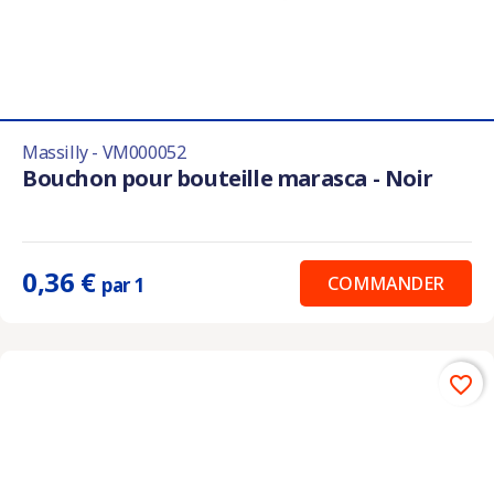
Massilly - VM000052
Bouchon pour bouteille marasca - Noir
0,36 €
COMMANDER
par 1
favorite_border