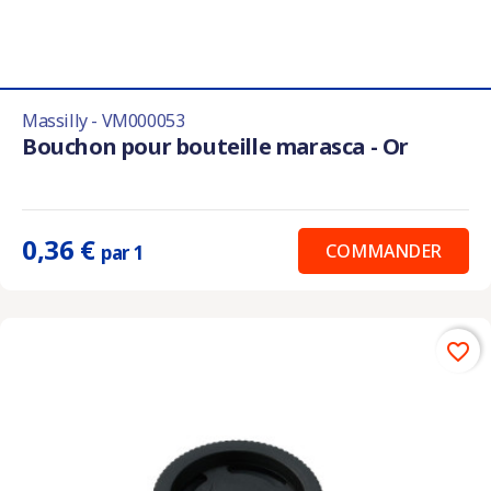
Massilly - VM000053
Bouchon pour bouteille marasca - Or
0,36 €
COMMANDER
par 1
favorite_border