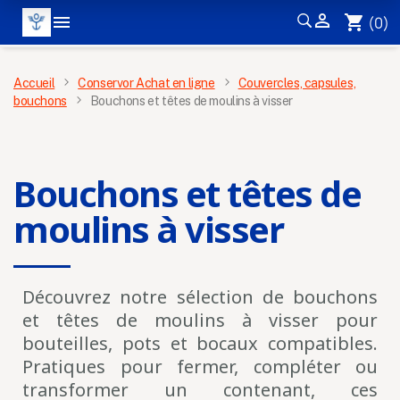


shopping_cart
(0)
MENU
Accueil
Conservor Achat en ligne
Couvercles, capsules,
bouchons
Bouchons et têtes de moulins à visser
×
Bouchons et têtes de
moulins à visser
Découvrez notre sélection de bouchons
et têtes de moulins à visser pour
bouteilles, pots et bocaux compatibles.
S’inscrire à la newsletter
Pratiques pour fermer, compléter ou
transformer un contenant, ces
Pour ne pas manquer
les nouveautés et