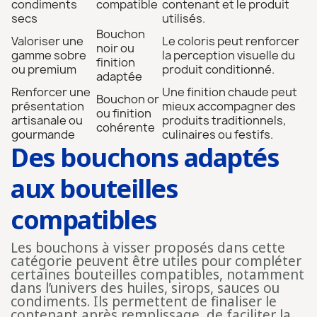
condiments
compatible
contenant et le produit
secs
utilisés.
Bouchon
Valoriser une
Le coloris peut renforcer
noir ou
gamme sobre
la perception visuelle du
finition
ou premium
produit conditionné.
adaptée
Renforcer une
Une finition chaude peut
Bouchon or
présentation
mieux accompagner des
ou finition
artisanale ou
produits traditionnels,
cohérente
gourmande
culinaires ou festifs.
Des bouchons adaptés
aux bouteilles
compatibles
Les bouchons à visser proposés dans cette
catégorie peuvent être utiles pour compléter
certaines bouteilles compatibles, notamment
dans l’univers des huiles, sirops, sauces ou
condiments. Ils permettent de finaliser le
contenant après remplissage, de faciliter la