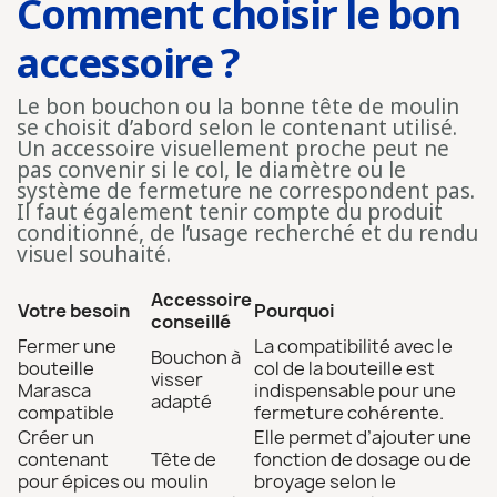
Comment choisir le bon
accessoire ?
Le bon bouchon ou la bonne tête de moulin
se choisit d’abord selon le contenant utilisé.
Un accessoire visuellement proche peut ne
pas convenir si le col, le diamètre ou le
système de fermeture ne correspondent pas.
Il faut également tenir compte du produit
conditionné, de l’usage recherché et du rendu
visuel souhaité.
Accessoire
Votre besoin
Pourquoi
conseillé
Fermer une
La compatibilité avec le
Bouchon à
bouteille
col de la bouteille est
visser
Marasca
indispensable pour une
adapté
compatible
fermeture cohérente.
Créer un
Elle permet d’ajouter une
contenant
Tête de
fonction de dosage ou de
pour épices ou
moulin
broyage selon le