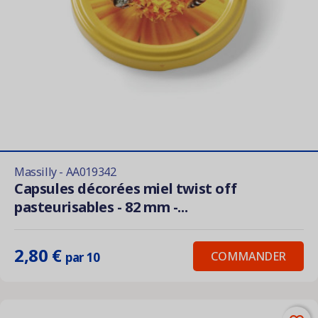
Massilly - AA019342
Capsules décorées miel twist off
pasteurisables - 82 mm -...
2,80 €
COMMANDER
par 10