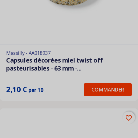
Massilly - AA018937
Capsules décorées miel twist off
pasteurisables - 63 mm -...
2,10 €
COMMANDER
par 10
favorite_border