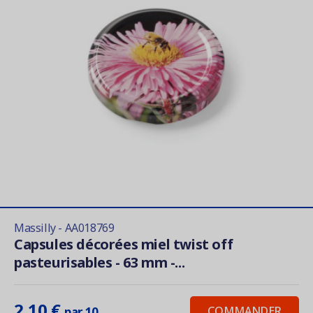
Massilly - AA018769
Capsules décorées miel twist off
pasteurisables - 63 mm -...
2,10 €
COMMANDER
par 10