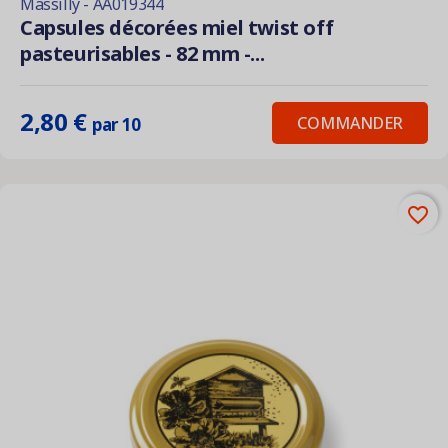
Massilly - AA019344
Capsules décorées miel twist off
pasteurisables - 82 mm -...
2,80 €
COMMANDER
par 10
favorite_border