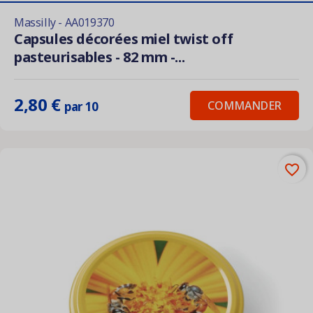
Massilly - AA019370
Capsules décorées miel twist off
pasteurisables - 82 mm -...
2,80 €
COMMANDER
par 10
favorite_border