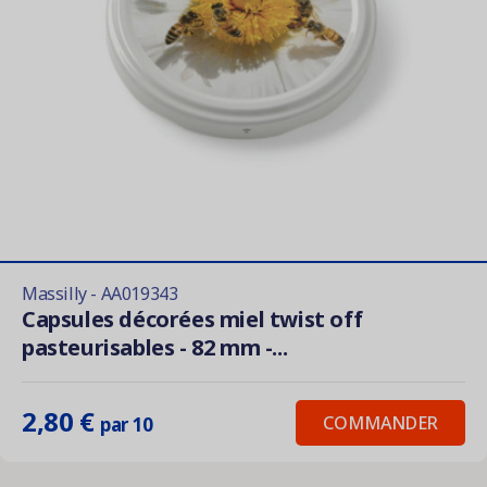
Massilly - AA019343
Capsules décorées miel twist off
pasteurisables - 82 mm -...
2,80 €
COMMANDER
par 10