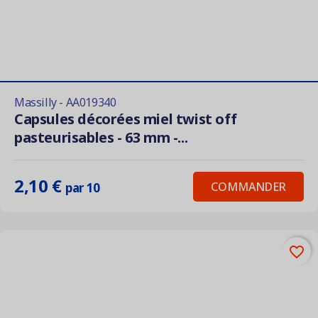
Massilly - AA019340
Capsules décorées miel twist off
pasteurisables - 63 mm -...
2,10 €
COMMANDER
par 10
favorite_border