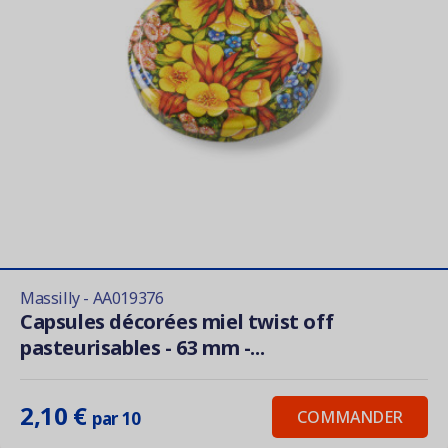
Massilly - AA019376
Capsules décorées miel twist off
pasteurisables - 63 mm -...
2,10 €
COMMANDER
par 10