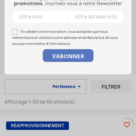
promotions
, inscrivez-vous à notre Newsletter
produits apicoles. Avec leurs motifs
abeilles, alvéoles, fleurs, ruches ou
univers miel, elles sont particulièrement
adaptées aux apiculteurs, producteurs
En validant votre inscription, vous acceptez que nous
locaux, artisans et marques alimentai...
mémorisions et utilisions votre adresse email dans le but de vous
envoyer notre lettre d’informations.
Lire la suite
Sélectionnez vos options

FILTRER
Pertinence
Affichage 1-50 de 66 article(s)
favorite_border
RÉAPPROVISIONNEMENT