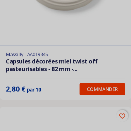
Massilly - AA019345
Capsules décorées miel twist off
pasteurisables - 82 mm -...
2,80 €
COMMANDER
par 10
favorite_border