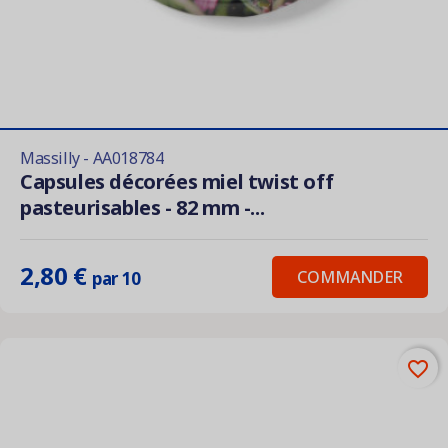
Massilly - AA018784
Capsules décorées miel twist off
pasteurisables - 82 mm -...
2,80 €
COMMANDER
par 10
favorite_border