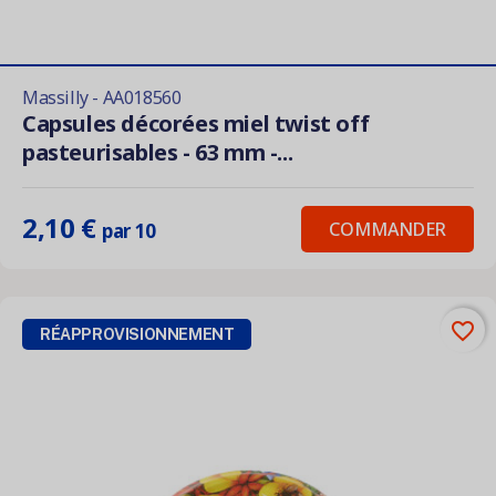
Massilly - AA018560
Capsules décorées miel twist off
pasteurisables - 63 mm -...
2,10 €
COMMANDER
par 10
favorite_border
RÉAPPROVISIONNEMENT