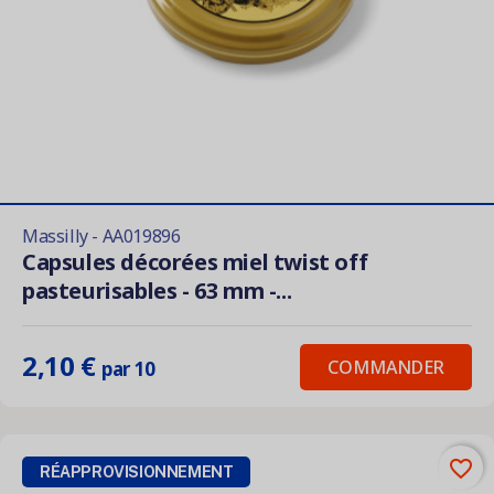
Massilly - AA019896
Capsules décorées miel twist off
pasteurisables - 63 mm -...
2,10 €
COMMANDER
par 10
favorite_border
RÉAPPROVISIONNEMENT