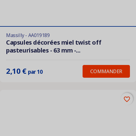
Massilly - AA019189
Capsules décorées miel twist off
pasteurisables - 63 mm -...
2,10 €
COMMANDER
par 10
favorite_border