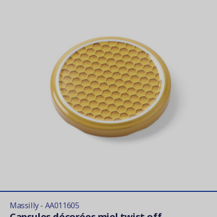
Massilly - AA011605
Capsules décorées miel twist off