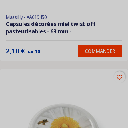
Massilly - AA019450
Capsules décorées miel twist off
pasteurisables - 63 mm -...
2,10 €
COMMANDER
par 10
favorite_border