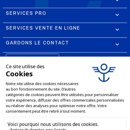
SERVICES PRO

SERVICES VENTE EN LIGNE

GARDONS LE CONTACT


Nous contacter
Service client
SITE E-COMMERCE
03 88 55 17 75
Du lundi au vendredi
entre 9h et 12h puis
NOS AGENCES
entre 13h30 et 17h
MASSILLY CONSERVOR
Facebook
YouTube
LinkedIn