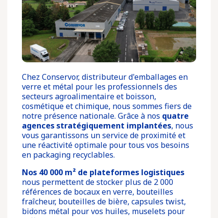
Chez Conservor, distributeur d'emballages en
verre et métal pour les professionnels des
secteurs agroalimentaire et boisson,
cosmétique et chimique, nous sommes fiers de
notre présence nationale. Grâce à nos
quatre
agences stratégiquement implantées
, nous
vous garantissons un service de proximité et
une réactivité optimale pour tous vos besoins
en packaging recyclables.
Nos 40 000 m² de plateformes logistiques
nous permettent de stocker plus de 2 000
références de bocaux en verre, bouteilles
fraîcheur, bouteilles de bière, capsules twist,
bidons métal pour vos huiles, muselets pour