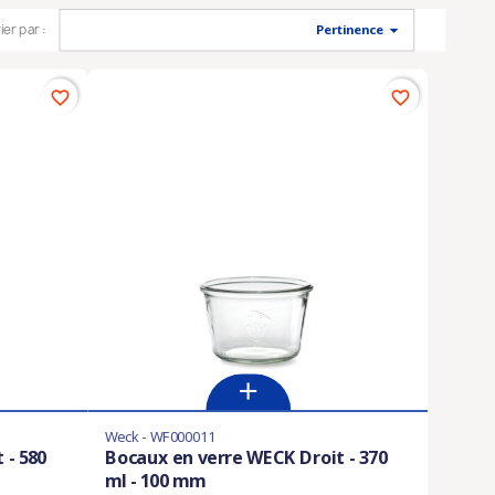

ier par :
Pertinence
favorite_border
favorite_border
Weck - WF000011
 - 580
Bocaux en verre WECK Droit - 370
ml - 100 mm