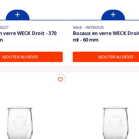
0027
Weck - WF000025
 verre WECK Droit - 370
Bocaux en verre WECK Droit
mm
ml - 60 mm
AJOUTER AU DEVIS
AJOUTER AU DEVIS
favorite_border