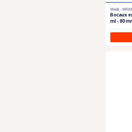
Weck - WF00
Bocaux en
ml - 80 