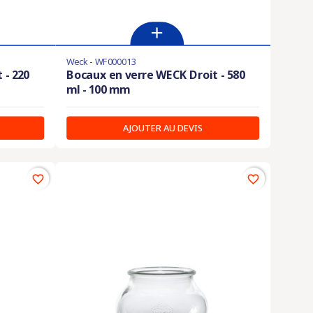
Weck - WF000013
 - 220
Bocaux en verre WECK Droit - 580
ml - 100 mm
AJOUTER AU DEVIS
favorite_border
favorite_border