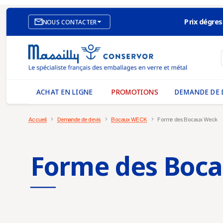
Prix dégres

NOUS CONTACTER
SITE E-COMMERCE
NOS AGENCES
MASSILLY CONSERVOR
ACHAT EN LIGNE
PROMOTIONS
DEMANDE DE 
Accueil
Demande de devis
Bocaux WECK
Forme des Bocaux Weck
Forme des Boc