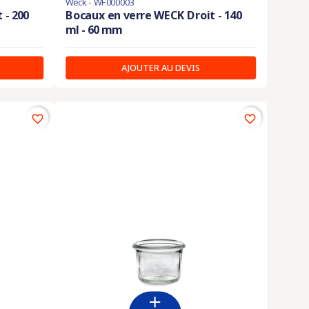
Weck - WF000003
 - 200
Bocaux en verre WECK Droit - 140
ml - 60 mm
AJOUTER AU DEVIS
favorite_border
favorite_border