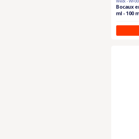
Weck - WF00
Bocaux en
ml - 100