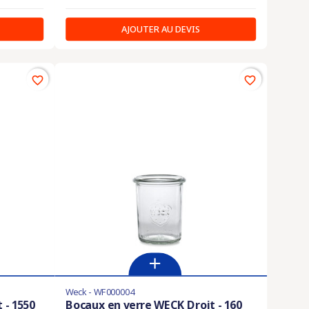
AJOUTER AU DEVIS
favorite_border
favorite_border
Weck - WF000004
 - 1550
Bocaux en verre WECK Droit - 160