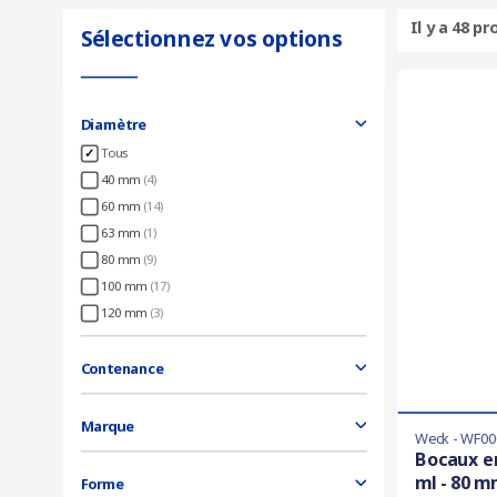
Il y a 48 pr
Sélectionnez vos options
Diamètre
Tous
40 mm
(4)
60 mm
(14)
63 mm
(1)
80 mm
(9)
100 mm
(17)
120 mm
(3)
Contenance
Marque
Weck - WF00
Bocaux en
ml - 80 
Forme