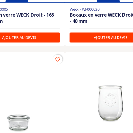
0005
Weck - WF000030
 verre WECK Droit - 165
Bocaux en verre WECK Droit
mm
- 40 mm
AJOUTER AU DEVIS
AJOUTER AU DEVIS
favorite_border