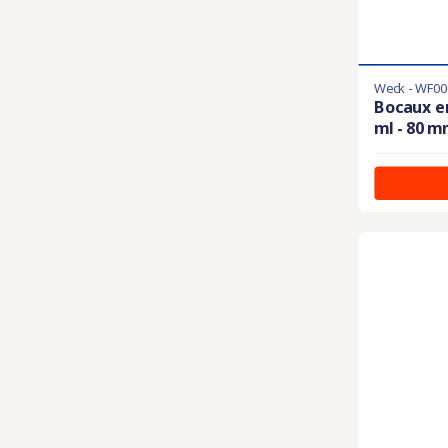
Weck - WF00
Bocaux en
ml - 80 