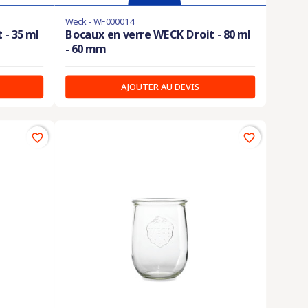
Weck - WF000014
 - 35 ml
Bocaux en verre WECK Droit - 80 ml
- 60 mm
AJOUTER AU DEVIS
favorite_border
favorite_border