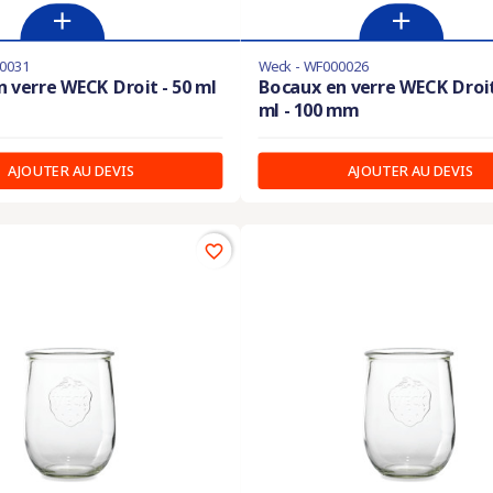
0031
Weck - WF000026
 verre WECK Droit - 50 ml
Bocaux en verre WECK Droit
ml - 100 mm
AJOUTER AU DEVIS
AJOUTER AU DEVIS
favorite_border