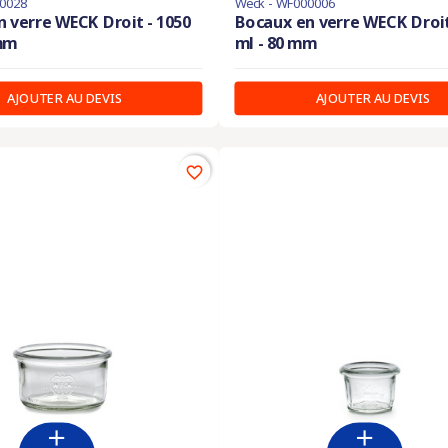
0028
Weck - WF000006
 verre WECK Droit - 1050
Bocaux en verre WECK Droit
 mm
ml - 80 mm
AJOUTER AU DEVIS
AJOUTER AU DEVIS
favorite_border