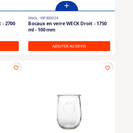
Weck - WF000024
 - 2700
Bocaux en verre WECK Droit - 1750
ml - 100 mm
AJOUTER AU DEVIS
favorite_border
favorite_border