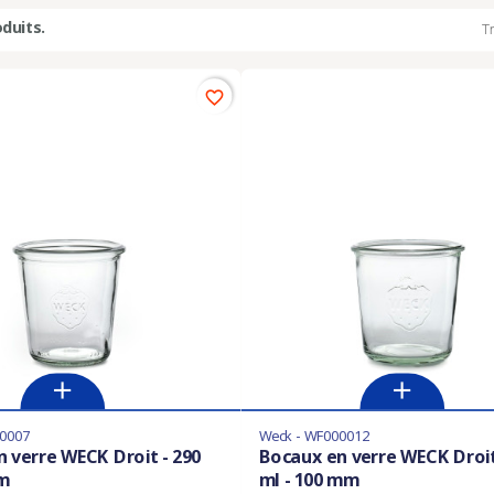
oduits.
Tr
favorite_border
0007
Weck - WF000012
 verre WECK Droit - 290
Bocaux en verre WECK Droit
mm
ml - 100 mm