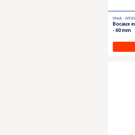
Weck - WF00
Bocaux en
- 60 mm