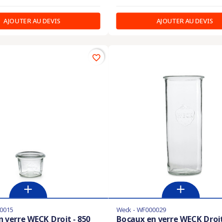
AJOUTER AU DEVIS
AJOUTER AU DEVIS
favorite_border
0015
Weck - WF000029
 verre WECK Droit - 850
Bocaux en verre WECK Droit