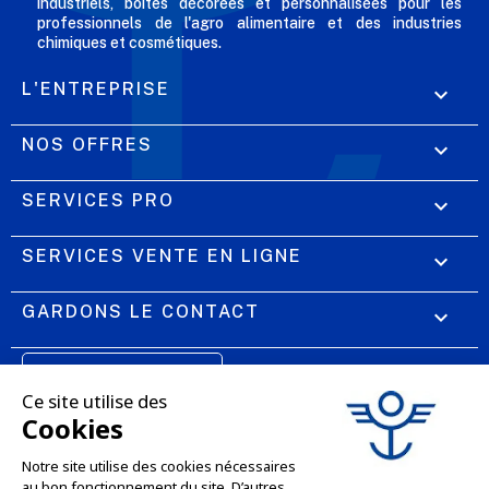
industriels, boîtes décorées et personnalisées pour les
professionnels de l'agro alimentaire et des industries
chimiques et cosmétiques.
L'ENTREPRISE

NOS OFFRES

SERVICES PRO

SERVICES VENTE EN LIGNE

GARDONS LE CONTACT


Nous contacter
Service client
SITE E-COMMERCE
03 88 55 17 75
Du lundi au vendredi
entre 9h et 12h puis
NOS AGENCES