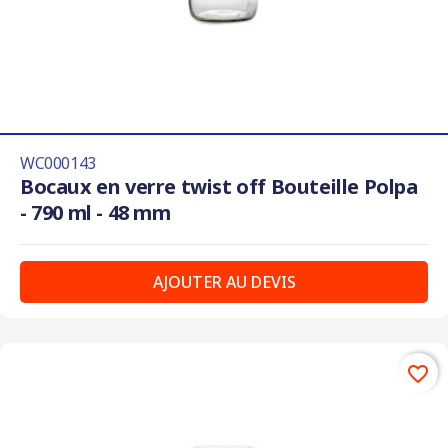
WC000143
Bocaux en verre twist off Bouteille Polpa
- 790 ml - 48 mm
AJOUTER AU DEVIS
favorite_border