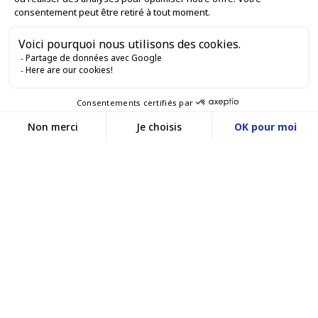
GARDONS LE CONTACT


Nous contacter
Service client
SITE E-COMMERCE
03 88 55 17 75
Du lundi au vendredi
entre 9h et 12h puis
NOS AGENCES
entre 13h30 et 17h
MASSILLY CONSERVOR
Facebook
YouTube
LinkedIn
Une filiale du groupe Massilly
©www.conservor.fr - 2025 |
Mentions légales |
Politique de confidentialité