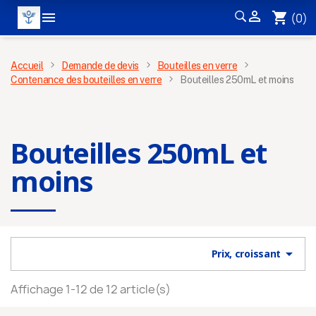


shopping_cart
(0)
MENU
Accueil
Demande de devis
Bouteilles en verre
Contenance des bouteilles en verre
Bouteilles 250mL et moins
×
Bouteilles 250mL et
moins

Prix, croissant
S’inscrire à la newsletter
Affichage 1-12 de 12 article(s)
Pour ne pas manquer
les nouveautés et