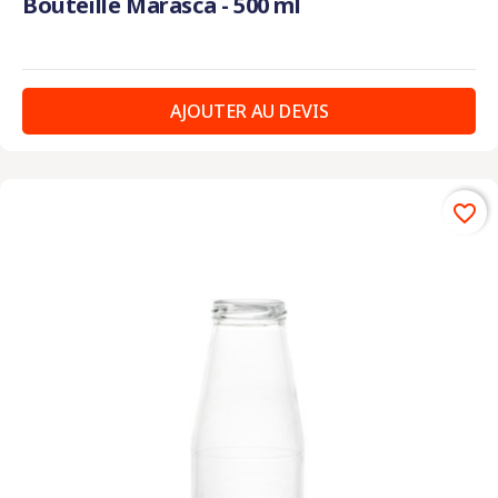
Bouteille Marasca - 500 ml
AJOUTER AU DEVIS
favorite_border