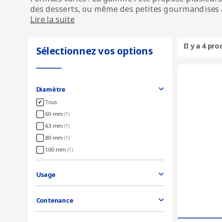
des desserts, ou même des petites gourmandises à o
Lire la suite
Il y a 4 pro
Sélectionnez vos options
Diamètre
Tous
60 mm
(1)
63 mm
(1)
80 mm
(1)
100 mm
(1)
Usage
Contenance