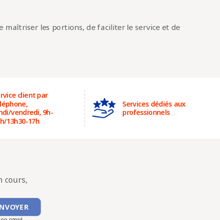
maîtriser les portions, de faciliter le service et de
rvice client par
léphone,
Services dédiés aux
ndi/vendredi, 9h-
professionnels
h/13h30-17h
 cours,
sse email