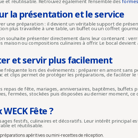
ue et réutilisable. Retrouvez également l’ensemble des
formes
 la présentation et le service
r une préparation : il devient un véritable support de prése
tion plus travaillée à une table, un buffet ou un coffret gourm
’on souhaite présenter directement dans leur contenant : verri
 maison ou compositions culinaires à offrir. Le bocal devient a
er et servir plus facilement
 fréquente lors des événements : préparer en amont sans per
 et clips permet de protéger les préparations, de faciliter le 
 les repas de fête, mariages, anniversaires, baptêmes, buffet
nées, fermées, stockées puis disposées au dernier moment, c
x WECK Fête ?
s festifs, culinaires et décoratifs. Leur intérêt principal 
ble et réutilisable.
 préparations apéritives ou mini-recettes de réception.