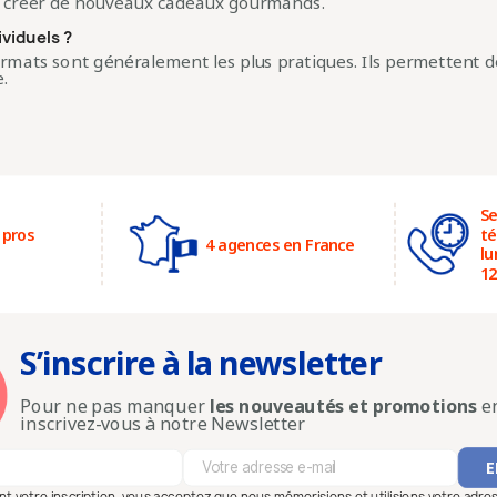
u créer de nouveaux cadeaux gourmands.
viduels ?
ormats sont généralement les plus pratiques. Ils permettent de 
.
Se
 pros
té
4 agences en France
lu
12
S’inscrire à la newsletter
Pour ne pas manquer
les nouveautés et promotions
en
inscrivez-vous à notre Newsletter
ant votre inscription, vous acceptez que nous mémorisions et utilisions votre adre