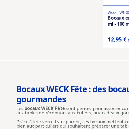
Weck - WN0
Derniers artic
Bocaux en
ml - 100
Prix unitaire 
12,95 €
Bocaux WECK Fête : des boca
gourmandes
Les
bocaux WECK Fête
sont pensés pour associer cons
aux tables de réception, aux buffets, aux cadeaux gou
Grâce à leur verre transparent, ces bocaux mettent nat
bien aux particuliers qui souhaitent préparer une tab