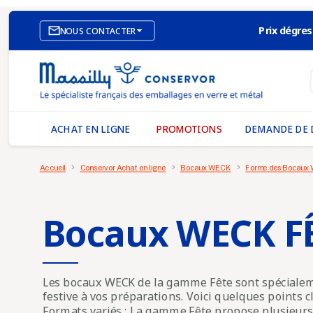
Prix dégres

NOUS CONTACTER
SITE E-COMMERCE
NOS AGENCES
MASSILLY CONSERVOR
ACHAT EN LIGNE
PROMOTIONS
DEMANDE DE 
Accueil
Conservor Achat en ligne
Bocaux WECK
Forme des Bocaux
Bocaux WECK F
Les bocaux WECK de la gamme Fête sont spéciale
festive à vos préparations. Voici quelques points
Formats variés :
La gamme Fête propose plusieurs ta