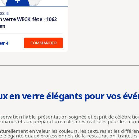
00045
les en stock
 verre WECK fête - 1062
 mm
:
3.238 €
COMMANDER
par 4
ux en verre élégants pour vos év
ervation fiable, présentation soignée et esprit de célébratio
rmands et aux préparations culinaires réalisées pour les mome
urellement en valeur les couleurs, les textures et les différe
le élégante qu’aux professionnels de la restauration, traiteur