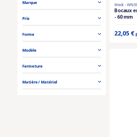
Marque
Weck - WN0
Derniers artic
Bocaux en
- 60 mm
Prix unitaire 
Prix
22,05 €
Forme
Modèle
Fermeture
Matière / Matériel