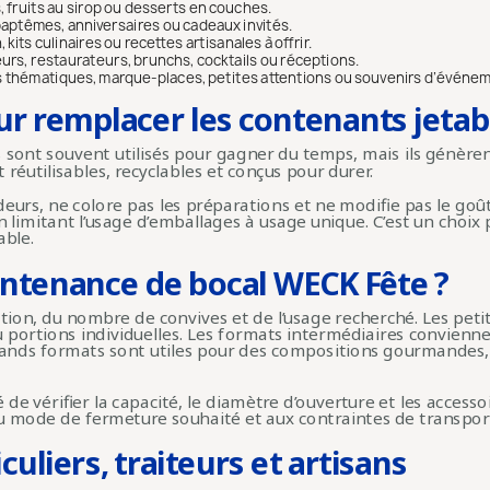
 fruits au sirop ou desserts en couches.
aptêmes, anniversaires ou cadeaux invités.
kits culinaires ou recettes artisanales à offrir.
rs, restaurateurs, brunchs, cocktails ou réceptions.
s thématiques, marque-places, petites attentions ou souvenirs d’événem
ur remplacer les contenants jetab
s sont souvent utilisés pour gagner du temps, mais ils génèr
 réutilisables, recyclables et conçus pour durer.
deurs, ne colore pas les préparations et ne modifie pas le goût 
n limitant l’usage d’emballages à usage unique. C’est un choix
able.
ntenance de bocal WECK Fête ?
ion, du nombre de convives et de l’usage recherché. Les peti
ou portions individuelles. Les formats intermédiaires convienn
 grands formats sont utiles pour des compositions gourmandes
lé de vérifier la capacité, le diamètre d’ouverture et les acce
u mode de fermeture souhaité et aux contraintes de transport
uliers, traiteurs et artisans