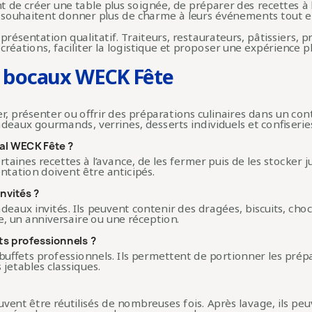
t de créer une table plus soignée, de préparer des recettes à
qui souhaitent donner plus de charme à leurs événements tout e
présentation qualitatif. Traiteurs, restaurateurs, pâtissiers, 
créations, faciliter la logistique et proposer une expérience p
s bocaux WECK Fête
 présenter ou offrir des préparations culinaires dans un conte
eaux gourmands, verrines, desserts individuels et confiserie
al WECK Fête ?
aines recettes à l’avance, de les fermer puis de les stocker j
ntation doivent être anticipés.
nvités ?
adeaux invités. Ils peuvent contenir des dragées, biscuits, cho
, un anniversaire ou une réception.
ts professionnels ?
buffets professionnels. Ils permettent de portionner les prép
 jetables classiques.
vent être réutilisés de nombreuses fois. Après lavage, ils pe