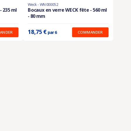
Weck - WN000052
En stock
- 235 ml
Bocaux en verre WECK fête - 560 ml
- 80 mm
Prix unitaire :
3.125 €
18,75 €
ANDER
COMMANDER
par 6