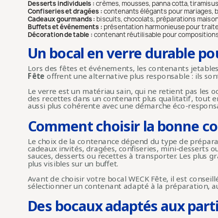
Desserts individuels :
crèmes, mousses, panna cotta, tiramisus,
Confiseries et dragées :
contenants élégants pour mariages, b
Cadeaux gourmands :
biscuits, chocolats, préparations maison, 
Buffets et événements :
présentation harmonieuse pour traiteu
Décoration de table :
contenant réutilisable pour composition
Un bocal en verre durable po
Lors des fêtes et événements, les contenants jetable
Fête
offrent une alternative plus responsable : ils sont
Le verre est un matériau sain, qui ne retient pas les o
des recettes dans un contenant plus qualitatif, tout e
aussi plus cohérente avec une démarche éco-respons
Comment choisir la bonne co
Le choix de la contenance dépend du type de préparat
cadeaux invités, dragées, confiseries, mini-desserts 
sauces, desserts ou recettes à transporter. Les plus
plus visibles sur un buffet.
Avant de choisir votre bocal WECK Fête, il est conseil
sélectionner un contenant adapté à la préparation, a
Des bocaux adaptés aux partic