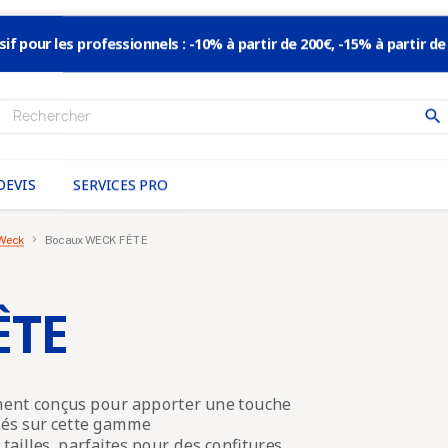
sif pour les professionnels : -10% à partir de 200€, -15% à partir de
search
DEVIS
SERVICES PRO
 Weck
Bocaux WECK FÊTE
ÊTE
ment conçus pour apporter une touche
 clés sur cette gamme
illes, parfaites pour des confitures,