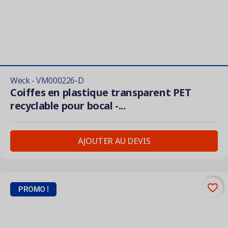
Weck - VM000226-D
Coiffes en plastique transparent PET
recyclable pour bocal -...
AJOUTER AU DEVIS
favorite_border
PROMO !