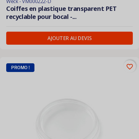
Weck - VM000222-D
Coiffes en plastique transparent PET
recyclable pour bocal -...
AJOUTER AU DEVIS
favorite_border
PROMO !