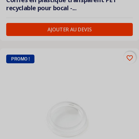
recyclable pour bocal -...
AJOUTER AU DEVIS
favorite_border
PROMO !