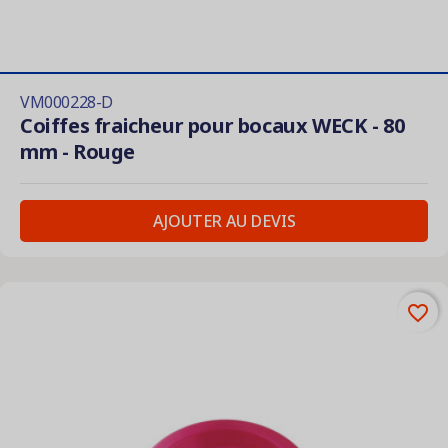
VM000228-D
Coiffes fraicheur pour bocaux WECK - 80
mm - Rouge
AJOUTER AU DEVIS
favorite_border