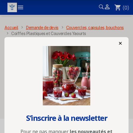


shopping_cart
(0)
MENU
Accueil
Demande de devis
Couvercles, capsules, bouchons
Coiffes Plastiques et Couvercles Yaourts
×
Coiffes Plastiques et
Couvercles Yaourts
Sélectionnez vos options
S’inscrire à la newsletter

FILTRER
Pertinence
Pour ne pas manquer
les nouveautés et