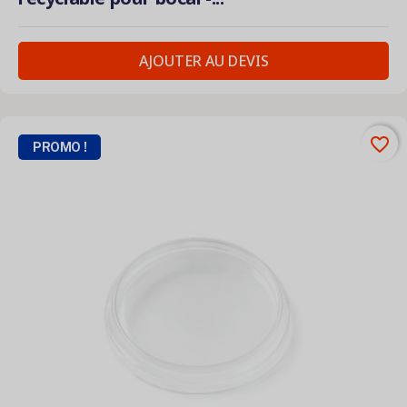
AJOUTER AU DEVIS
favorite_border
PROMO !