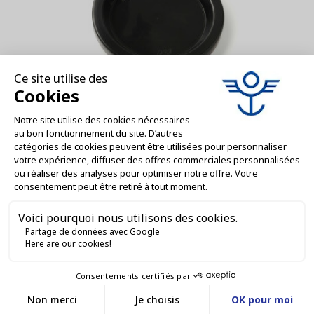
VM000244-D
Coiffes fraicheur pour bocaux WECK - 80
mm - Noir
AJOUTER AU DEVIS