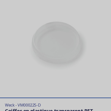
Weck - VM000225-D
Coiffes en plastique transparent PET