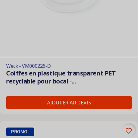
Weck - VM000226-D
Coiffes en plastique transparent PET
recyclable pour bocal -...
AJOUTER AU DEVIS
favorite_border
PROMO !