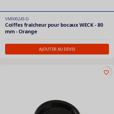
VM000243-D
Coiffes fraicheur pour bocaux WECK - 80
mm - Orange
AJOUTER AU DEVIS
favorite_border