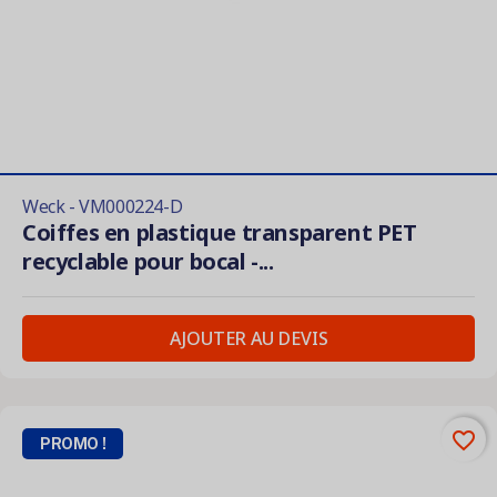
Weck - VM000224-D
Coiffes en plastique transparent PET
recyclable pour bocal -...
AJOUTER AU DEVIS
favorite_border
PROMO !