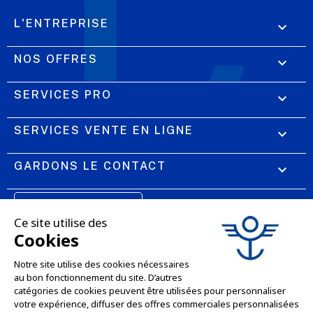
L'ENTREPRISE

NOS OFFRES

SERVICES PRO

SERVICES VENTE EN LIGNE

GARDONS LE CONTACT


Nous contacter
Service client
SITE E-COMMERCE
03 88 55 17 75
Du lundi au vendredi
entre 9h et 12h puis
NOS AGENCES
entre 13h30 et 17h