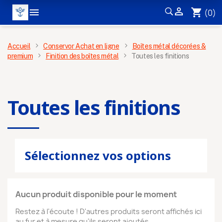


shopping_cart
(0)
MENU
Accueil
Conservor Achat en ligne
Boîtes métal décorées &
premium
Finition des boîtes métal
Toutes les finitions
Toutes les finitions
Sélectionnez vos options
Aucun produit disponible pour le moment
Restez à l'écoute ! D'autres produits seront affichés ici
au fur et à mesure qu'ils seront ajoutés.