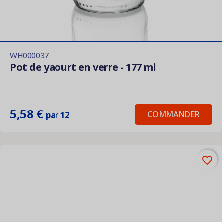
WH000037
Pot de yaourt en verre - 177 ml
5,58 €
COMMANDER
par 12
favorite_border