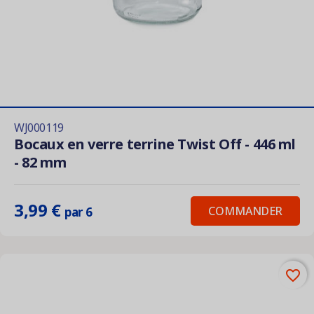
WJ000119
Bocaux en verre terrine Twist Off - 446 ml
- 82 mm
3,99 €
COMMANDER
par 6
favorite_border