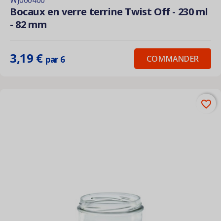
WJ000400
Bocaux en verre terrine Twist Off - 230 ml
- 82 mm
3,19 €
COMMANDER
par 6
favorite_border