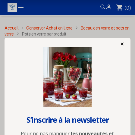


shopping_cart
(0)
MENU
Accueil
Conservor Achat en ligne
Bocaux en verre et pots en
verre
Pots en verre par produit
×
Pots en verre par
produit
Les
pots en verre par produit
permettent
de choisir facilement un contenant
adapté à chaque préparation : confitures,
S’inscrire à la newsletter
miels, yaourts, crèmes, tartinables,
terrines, pâtés, fruits, légumes, plats
Pour ne pas manquer
les nouveautés et