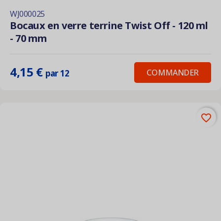
WJ000025
Bocaux en verre terrine Twist Off - 120 ml
- 70 mm
4,15 €
COMMANDER
par 12
favorite_border