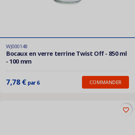
WJ000148
Bocaux en verre terrine Twist Off - 850 ml
- 100 mm
7,78 €
COMMANDER
par 6
favorite_border