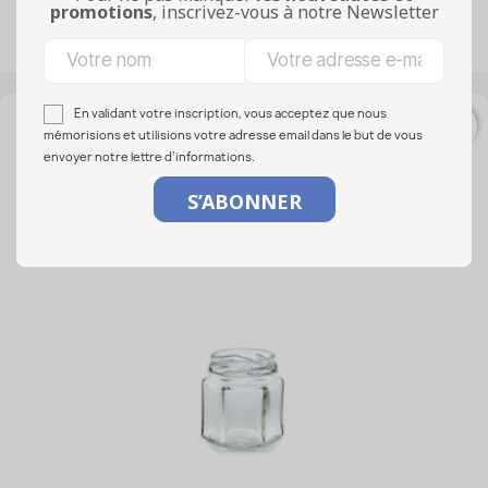
promotions
, inscrivez-vous à notre Newsletter
Affichage 1-50 de 130 article(s)
En validant votre inscription, vous acceptez que nous
favorite_border
mémorisions et utilisions votre adresse email dans le but de vous
envoyer notre lettre d’informations.