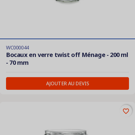
WC000044
Bocaux en verre twist off Ménage - 200 ml
- 70 mm
AJOUTER AU DEVIS
favorite_border