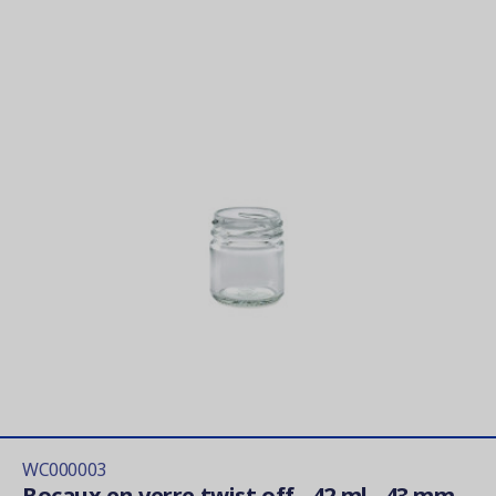
WC000003
Bocaux en verre twist off - 42 ml - 43 mm