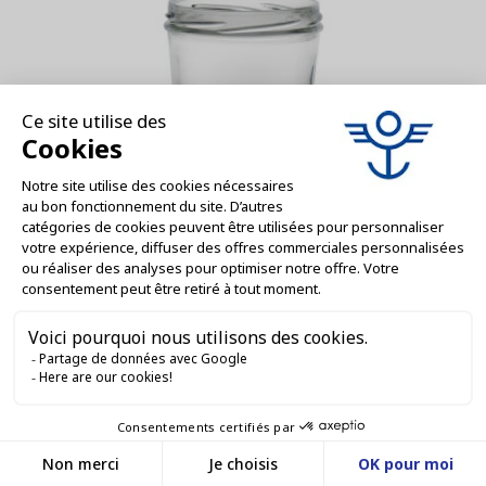
WC000066
Bocaux en verre twist off - 236 ml - 82 mm
AJOUTER AU DEVIS