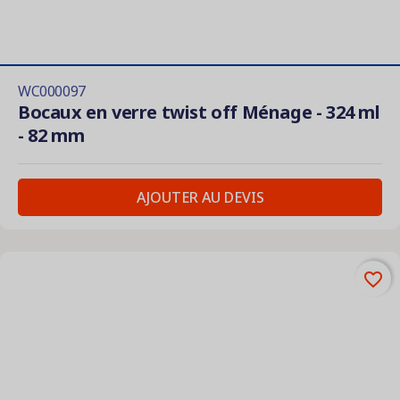
WC000097
Bocaux en verre twist off Ménage - 324 ml
- 82 mm
AJOUTER AU DEVIS
favorite_border