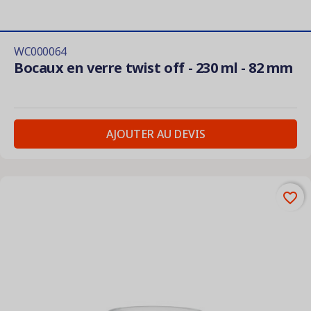
WC000064
Bocaux en verre twist off - 230 ml - 82 mm
AJOUTER AU DEVIS
favorite_border