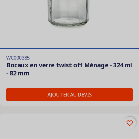
WC000385
Bocaux en verre twist off Ménage - 324 ml
- 82 mm
AJOUTER AU DEVIS
favorite_border