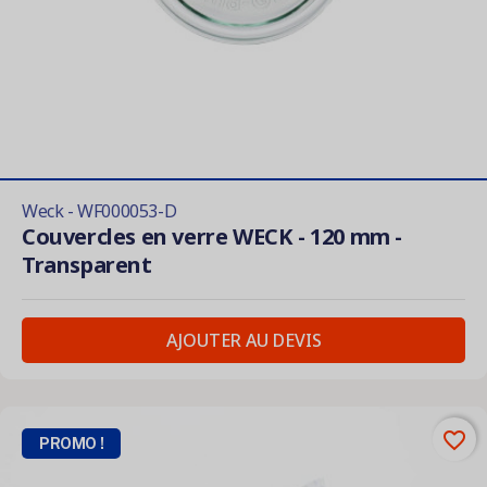
Weck - WF000053-D
Couvercles en verre WECK - 120 mm -
Transparent
AJOUTER AU DEVIS
favorite_border
PROMO !