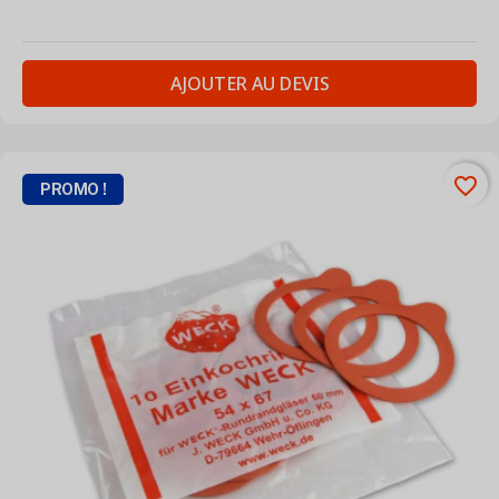
AJOUTER AU DEVIS
favorite_border
PROMO !