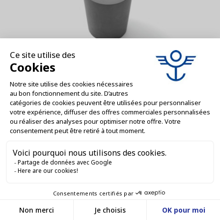
Presse étwist offupe poursonde à coeur
d'autwist offclave
AJOUTER AU DEVIS