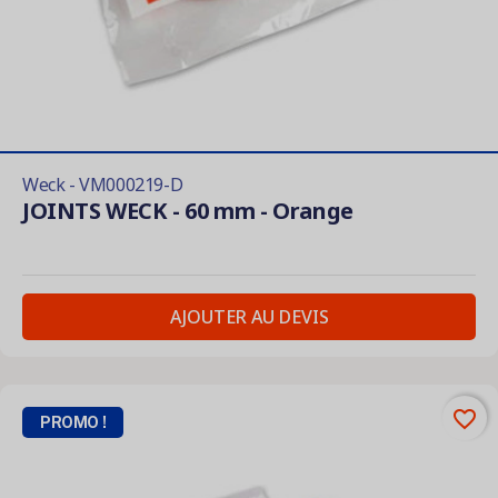
Weck - VM000219-D
JOINTS WECK - 60 mm - Orange
AJOUTER AU DEVIS
favorite_border
PROMO !