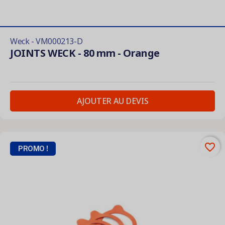
Weck - VM000213-D
JOINTS WECK - 80 mm - Orange
AJOUTER AU DEVIS
favorite_border
PROMO !