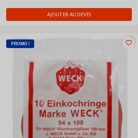
AJOUTER AU DEVIS
favorite_border
PROMO !