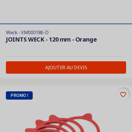
Weck - VM000186-D
JOINTS WECK - 120 mm - Orange
AJOUTER AU DEVIS
favorite_border
PROMO !