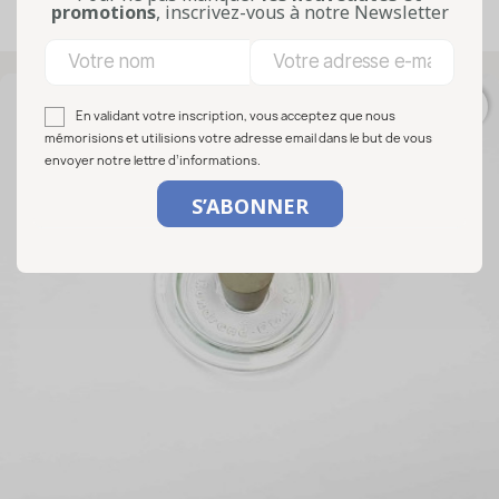
promotions
, inscrivez-vous à notre Newsletter
Affichage 1-21 de 21 article(s)
favorite_border
En validant votre inscription, vous acceptez que nous
mémorisions et utilisions votre adresse email dans le but de vous
envoyer notre lettre d’informations.