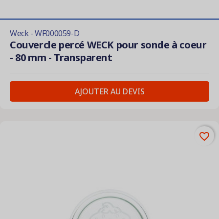
Weck - WF000059-D
Couvercle percé WECK pour sonde à coeur
- 80 mm - Transparent
AJOUTER AU DEVIS
favorite_border