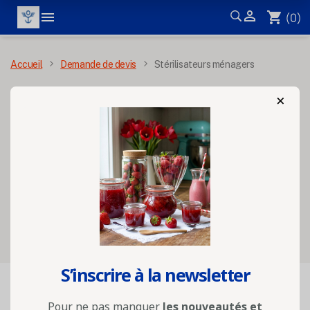


shopping_cart
(0)
MENU
Accueil
Demande de devis
Stérilisateurs ménagers
×
Stérilisateurs
ménagers
Sélectionnez vos options
S’inscrire à la newsletter

FILTRER
Pertinence
Pour ne pas manquer
les nouveautés et