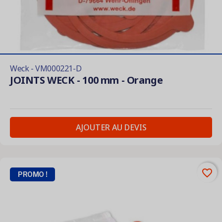
Weck - VM000221-D
JOINTS WECK - 100 mm - Orange
AJOUTER AU DEVIS
favorite_border
PROMO !