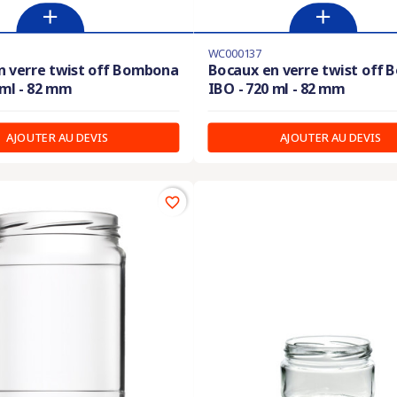
WC000137
n verre twist off Bombona
Bocaux en verre twist off
 ml - 82 mm
IBO - 720 ml - 82 mm
AJOUTER AU DEVIS
AJOUTER AU DEVIS
favorite_border