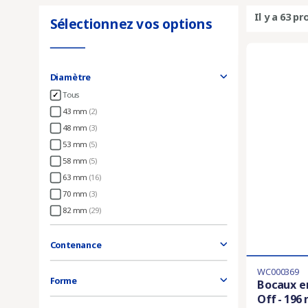
Il y a 63 pr
Sélectionnez vos options
Diamètre
Tous
43 mm
(2)
48 mm
(3)
53 mm
(5)
58 mm
(5)
63 mm
(16)
70 mm
(3)
82 mm
(29)
Contenance
WC000369
Forme
Bocaux e
Off - 196