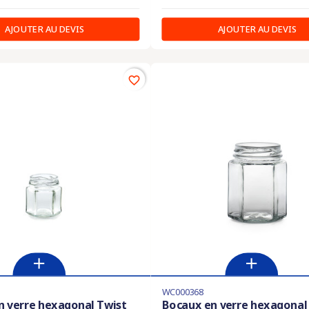
AJOUTER AU DEVIS
AJOUTER AU DEVIS
favorite_border
WC000368
n verre hexagonal Twist
Bocaux en verre hexagonal