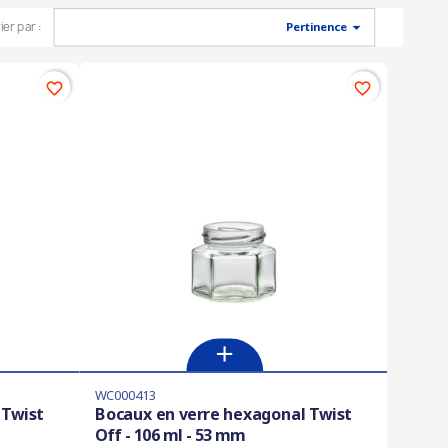

ier par :
Pertinence
favorite_border
favorite_border
WC000413
 Twist
Bocaux en verre hexagonal Twist
Off - 106 ml - 53 mm