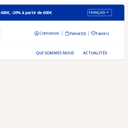

 400€, -20% à partir de 600€
FRANÇAIS
×
Connexion
Panier
(0)
Favoris

letter
QUI SOMMES NOUS
ACTUALITÉS
 et promotions
,
letter
morisions et utilisions votre
ormations.