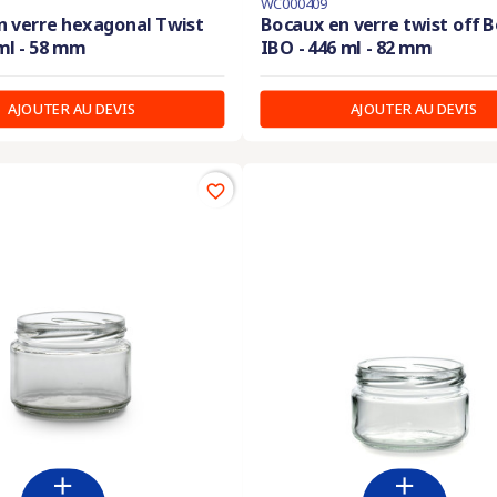
WC000409
n verre hexagonal Twist
Bocaux en verre twist off
 ml - 58 mm
IBO - 446 ml - 82 mm
AJOUTER AU DEVIS
AJOUTER AU DEVIS
favorite_border