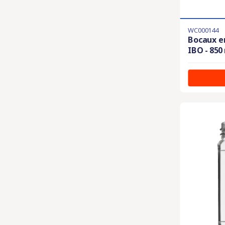
WC000144
Bocaux e
IBO - 850