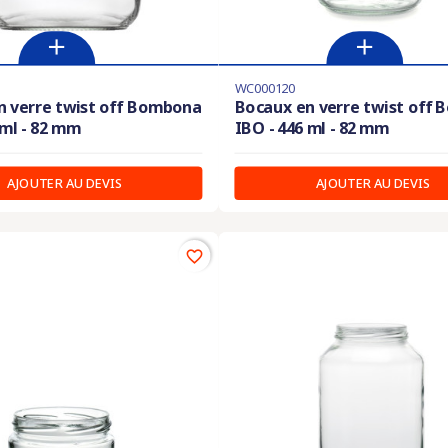
WC000120
n verre twist off Bombona
Bocaux en verre twist off
 ml - 82 mm
IBO - 446 ml - 82 mm
AJOUTER AU DEVIS
AJOUTER AU DEVIS
favorite_border