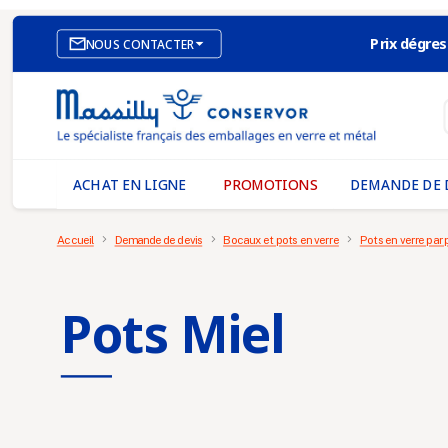
Prix dégres

NOUS CONTACTER
SITE E-COMMERCE
NOS AGENCES
MASSILLY CONSERVOR
ACHAT EN LIGNE
PROMOTIONS
DEMANDE DE 
Accueil
Demande de devis
Bocaux et pots en verre
Pots en verre par 
Pots Miel