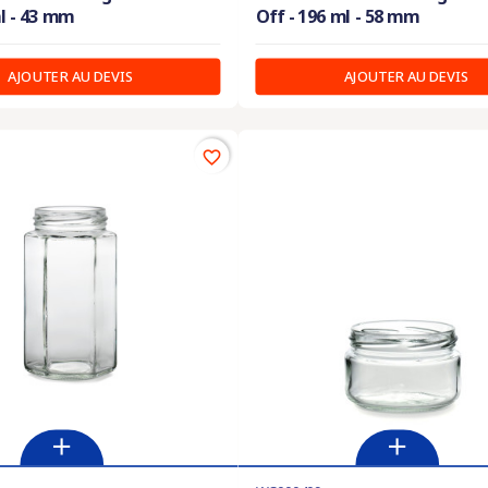
ml - 43 mm
Off - 196 ml - 58 mm
AJOUTER AU DEVIS
AJOUTER AU DEVIS
favorite_border