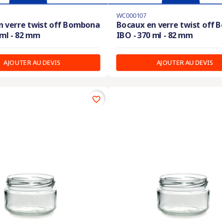
WC000107
n verre twist off Bombona
Bocaux en verre twist off
 ml - 82 mm
IBO - 370 ml - 82 mm
AJOUTER AU DEVIS
AJOUTER AU DEVIS
favorite_border