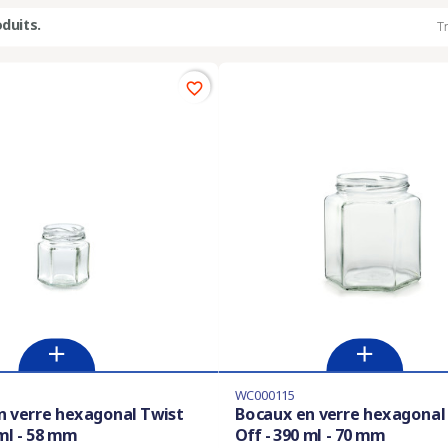
oduits.
Tr
favorite_border
WC000115
n verre hexagonal Twist
Bocaux en verre hexagonal
 ml - 58 mm
Off - 390 ml - 70 mm