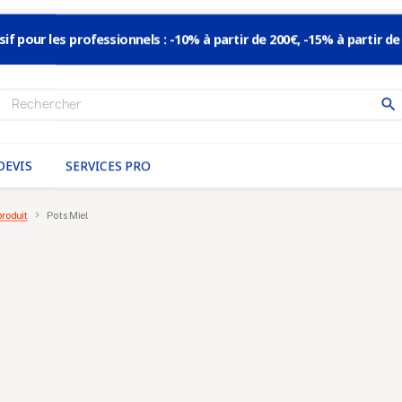
sif pour les professionnels : -10% à partir de 200€, -15% à partir de
search
S’inscrire à la news
DEVIS
SERVICES PRO
Pour ne pas manquer
les nouveautés
inscrivez-vous à notre News
produit
Pots Miel
En validant votre inscription, vous acceptez que nous mé
adresse email dans le but de vous envoyer notre lettre d’inf