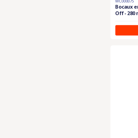
WC000075
Bocaux e
Off - 280