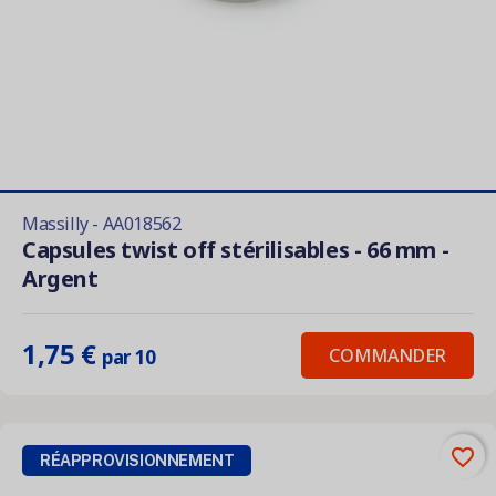
Massilly - AA018562
Capsules twist off stérilisables - 66 mm -
Argent
1,75 €
COMMANDER
par 10
favorite_border
RÉAPPROVISIONNEMENT