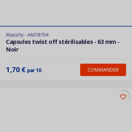
Massilly - AA018194
Capsules twist off stérilisables - 63 mm -
Noir
1,70 €
COMMANDER
par 10
favorite_border