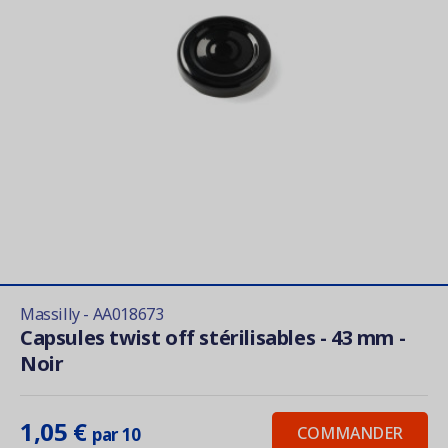
Massilly - AA018673
Capsules twist off stérilisables - 43 mm -
Noir
1,05 €
COMMANDER
par 10