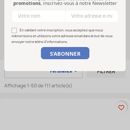
de sécurité, aussi appelé flip, permet de
promotions
, inscrivez-vous à notre Newsletter
faciliter le contrôle visuel de l’effet de
vide après traitement thermique.
Disponibles en plusieurs diamètres...
En validant votre inscription, vous acceptez que nous
Lire la suite
mémorisions et utilisions votre adresse email dans le but de vous
envoyer notre lettre d’informations.
Sélectionnez vos options

FILTRER
Pertinence
Affichage 1-50 de 111 article(s)
favorite_border