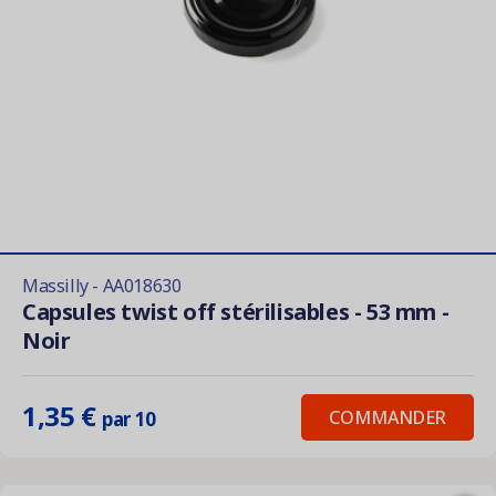
Massilly - AA018630
Capsules twist off stérilisables - 53 mm -
Noir
1,35 €
COMMANDER
par 10