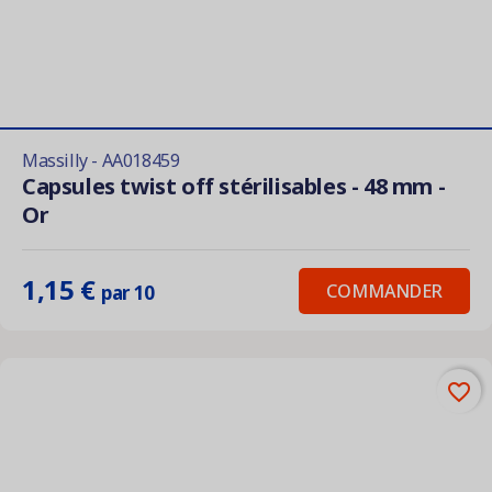
Massilly - AA018459
Capsules twist off stérilisables - 48 mm -
Or
1,15 €
COMMANDER
par 10
favorite_border