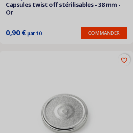
Capsules twist off stérilisables - 38 mm -
Or
0,90 €
COMMANDER
par 10
favorite_border