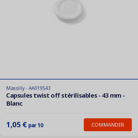
Massilly - AA019543
Capsules twist off stérilisables - 43 mm -
Blanc
1,05 €
COMMANDER
par 10