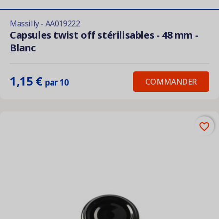
Massilly - AA019222
Capsules twist off stérilisables - 48 mm -
Blanc
1,15 €
COMMANDER
par 10
favorite_border