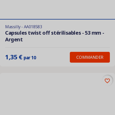
Massilly - AA018583
Capsules twist off stérilisables - 53 mm -
Argent
1,35 €
COMMANDER
par 10
favorite_border