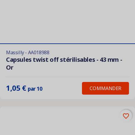
Massilly - AA018988
Capsules twist off stérilisables - 43 mm -
Or
1,05 €
COMMANDER
par 10
favorite_border