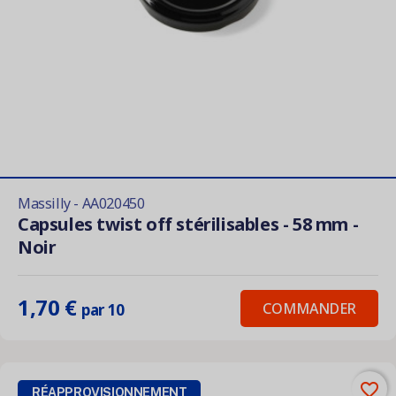
Massilly - AA020450
Capsules twist off stérilisables - 58 mm -
Noir
1,70 €
COMMANDER
par 10
favorite_border
RÉAPPROVISIONNEMENT