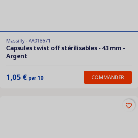
Massilly - AA018671
Capsules twist off stérilisables - 43 mm -
Argent
1,05 €
COMMANDER
par 10
favorite_border