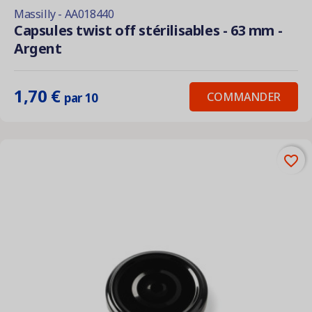
Massilly - AA018440
Capsules twist off stérilisables - 63 mm -
Argent
1,70 €
COMMANDER
par 10
favorite_border