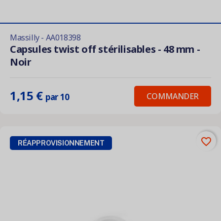
Massilly - AA018398
Capsules twist off stérilisables - 48 mm -
Noir
1,15 €
COMMANDER
par 10
favorite_border
RÉAPPROVISIONNEMENT