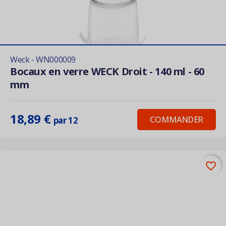
Weck - WN000009
Bocaux en verre WECK Droit - 140 ml - 60
mm
18,89 €
COMMANDER
par 12
favorite_border