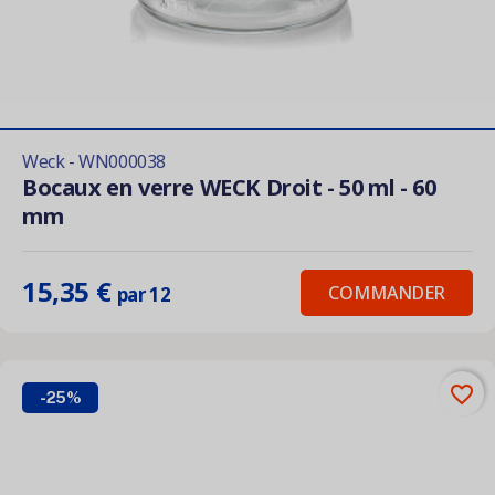
Weck - WN000038
Bocaux en verre WECK Droit - 50 ml - 60
mm
15,35 €
COMMANDER
par 12
favorite_border
-25%