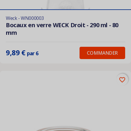
Weck - WN000003
Bocaux en verre WECK Droit - 290 ml - 80
mm
9,89 €
COMMANDER
par 6
favorite_border