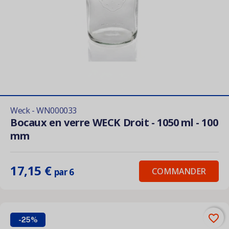
Weck - WN000033
Bocaux en verre WECK Droit - 1050 ml - 100
mm
17,15 €
COMMANDER
par 6
favorite_border
-25%