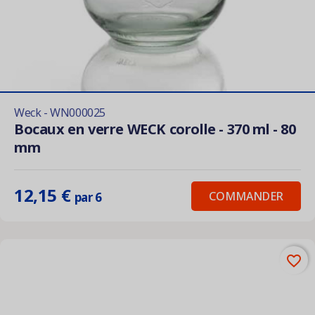
Weck - WN000025
Bocaux en verre WECK corolle - 370 ml - 80
mm
12,15 €
COMMANDER
par 6
favorite_border