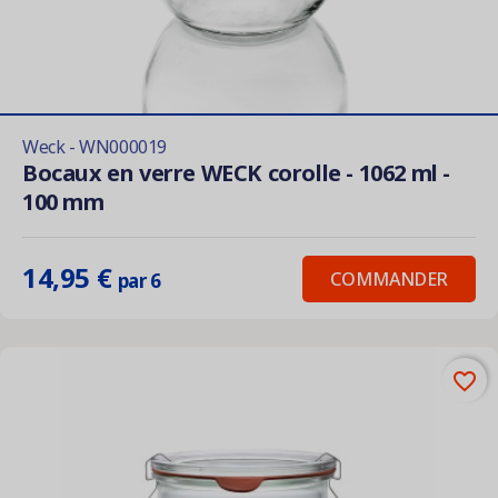
Weck - WN000019
Bocaux en verre WECK corolle - 1062 ml -
100 mm
14,95 €
COMMANDER
par 6
favorite_border