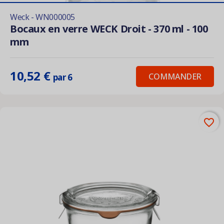
Weck - WN000005
Bocaux en verre WECK Droit - 370 ml - 100
mm
10,52 €
COMMANDER
par 6
favorite_border