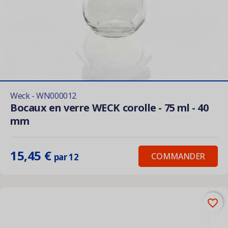
Weck - WN000012
Bocaux en verre WECK corolle - 75 ml - 40
mm
15,45 €
COMMANDER
par 12
favorite_border