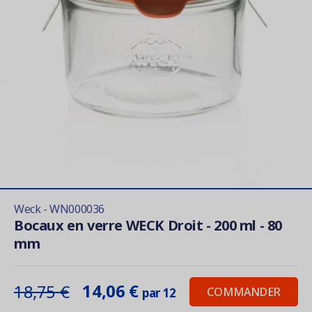
Weck - WN000036
Bocaux en verre WECK Droit - 200 ml - 80
mm
14,06 €
18,75 €
COMMANDER
par 12