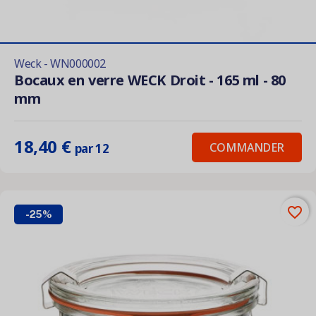
Weck - WN000002
Bocaux en verre WECK Droit - 165 ml - 80
mm
18,40 €
COMMANDER
par 12
favorite_border
-25%