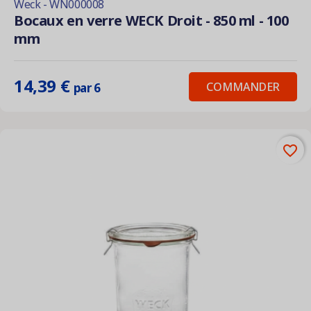
Weck - WN000008
Bocaux en verre WECK Droit - 850 ml - 100
mm
14,39 €
COMMANDER
par 6
favorite_border