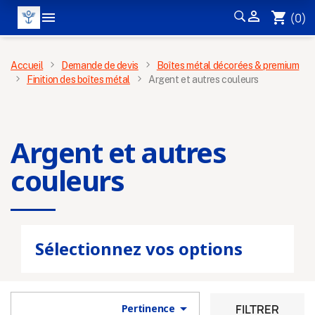


shopping_cart
(0)
MENU
Accueil
Demande de devis
Boîtes métal décorées & premium
Finition des boîtes métal
Argent et autres couleurs
Argent et autres
couleurs
Sélectionnez vos options

FILTRER
Pertinence