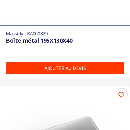
Massilly - BA000829
Boîte métal 195X130X40
AJOUTER AU DEVIS
favorite_border