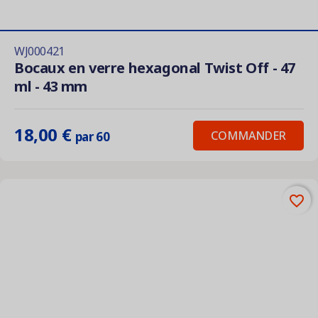
WJ000421
Bocaux en verre hexagonal Twist Off - 47
ml - 43 mm
18,00 €
COMMANDER
par 60
favorite_border