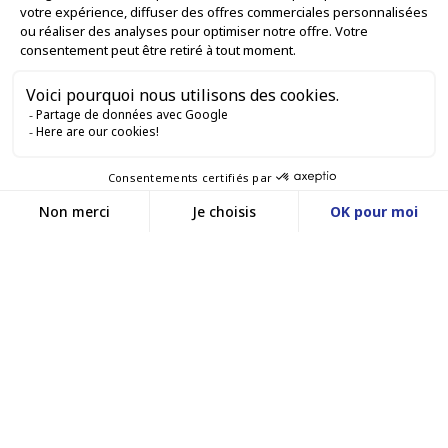
SERVICES VENTE EN LIGNE

GARDONS LE CONTACT


Nous contacter
Service client
SITE E-COMMERCE
03 88 55 17 75
Du lundi au vendredi
entre 9h et 12h puis
NOS AGENCES
entre 13h30 et 17h
MASSILLY CONSERVOR
Facebook
YouTube
LinkedIn
Une filiale du groupe Massilly
©www.conservor.fr - 2025 |
Mentions légales |
Politique de confidentialité