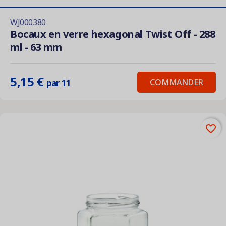
WJ000380
Bocaux en verre hexagonal Twist Off - 288
ml - 63 mm
5,15 €
COMMANDER
par 11
favorite_border