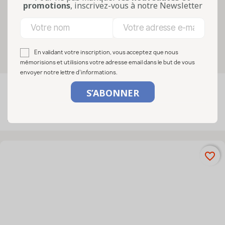
attire le regard, facilite l’étiquetage et
promotions
, inscrivez-vous à notre Newsletter
apporte une présentation premium,...
Lire la suite
Sélectionnez vos options
En validant votre inscription, vous acceptez que nous
mémorisions et utilisions votre adresse email dans le but de vous
envoyer notre lettre d’informations.

FILTRER
Pertinence
Affichage 1-5 de 5 article(s)
favorite_border