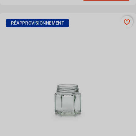
favorite_border
RÉAPPROVISIONNEMENT