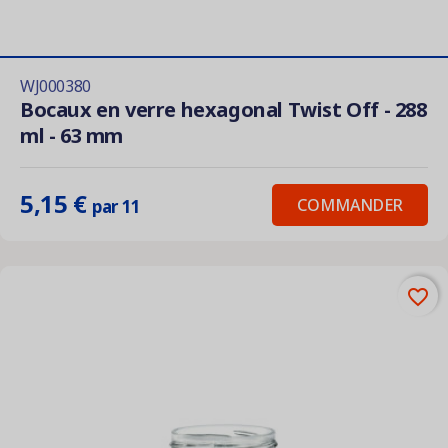
WJ000380
Bocaux en verre hexagonal Twist Off - 288
ml - 63 mm
5,15 €
COMMANDER
par 11
favorite_border