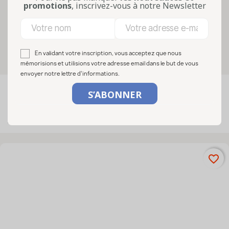
légumes, soupes, préparations maison
promotions
, inscrivez-vous à notre Newsletter
ou aliments en vrac, ils offrent ...
Lire la suite
Sélectionnez vos options
En validant votre inscription, vous acceptez que nous
mémorisions et utilisions votre adresse email dans le but de vous
envoyer notre lettre d’informations.

FILTRER
Pertinence
Affichage 1-50 de 68 article(s)
favorite_border