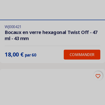
WJ000421
Bocaux en verre hexagonal Twist Off - 47
ml - 43 mm
18,00 €
COMMANDER
par 60
favorite_border