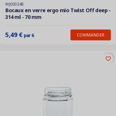
WJ000348
Bocaux en verre ergo mio Twist Off deep -
314 ml - 70 mm
5,49 €
COMMANDER
par 6
favorite_border