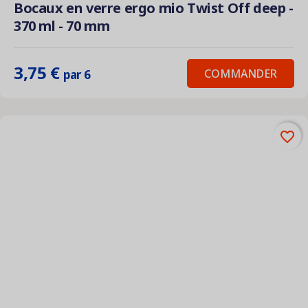
Bocaux en verre ergo mio Twist Off deep -
370 ml - 70 mm
3,75 €
COMMANDER
par 6
favorite_border