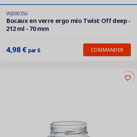
WJ000350
Bocaux en verre ergo mio Twist Off deep -
212 ml - 70 mm
4,98 €
COMMANDER
par 6
favorite_border