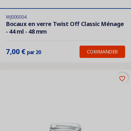
WJ000004
Bocaux en verre Twist Off Classic Ménage
- 44 ml - 48 mm
7,00 €
COMMANDER
par 20
favorite_border