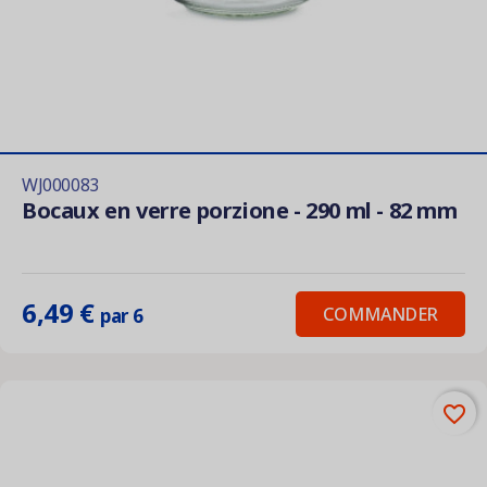
WJ000083
Bocaux en verre porzione - 290 ml - 82 mm
6,49 €
COMMANDER
par 6
favorite_border