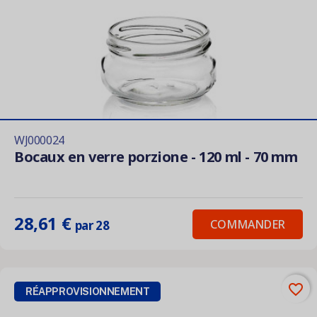
WJ000024
Bocaux en verre porzione - 120 ml - 70 mm
28,61 €
COMMANDER
par 28
favorite_border
RÉAPPROVISIONNEMENT