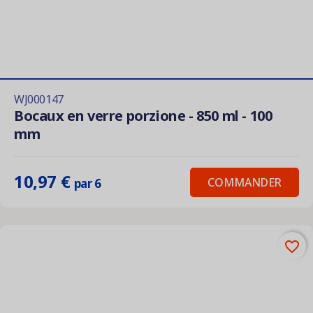
WJ000147
Bocaux en verre porzione - 850 ml - 100
mm
10,97 €
COMMANDER
par 6
favorite_border