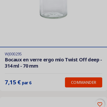
WJ000295
Bocaux en verre ergo mio Twist Off deep -
314 ml - 70 mm
7,15 €
COMMANDER
par 6
favorite_border