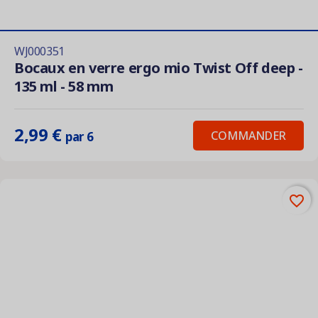
WJ000351
Bocaux en verre ergo mio Twist Off deep -
135 ml - 58 mm
2,99 €
COMMANDER
par 6
favorite_border