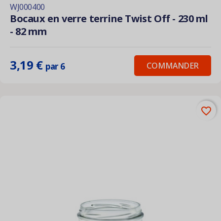
WJ000400
Bocaux en verre terrine Twist Off - 230 ml
- 82 mm
3,19 €
COMMANDER
par 6
favorite_border