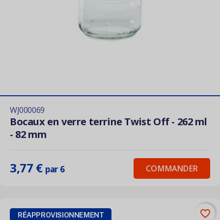
WJ000069
Bocaux en verre terrine Twist Off - 262 ml
- 82 mm
3,77 €
COMMANDER
par 6
favorite_border
RÉAPPROVISIONNEMENT