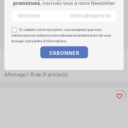
Pratique, durable et réutilisable, il
promotions
, inscrivez-vous à notre Newsletter
permet d’organiser vos réserves
alimentai...
Lire la suite
En validant votre inscription, vous acceptez que nous
Sélectionnez vos options
mémorisions et utilisions votre adresse email dans le but de vous
envoyer notre lettre d’informations.

FILTRER
Pertinence
Affichage 1-31 de 31 article(s)
favorite_border