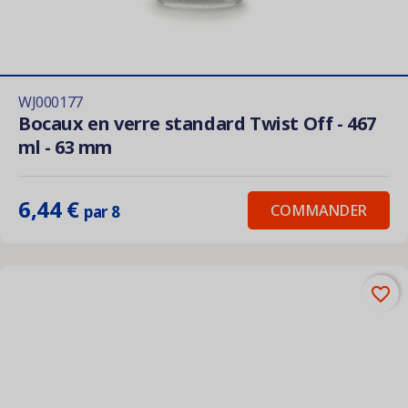
WJ000177
Bocaux en verre standard Twist Off - 467
ml - 63 mm
6,44 €
COMMANDER
par 8
favorite_border