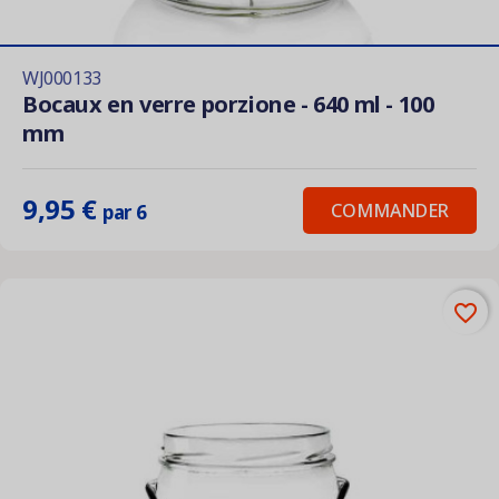
WJ000133
Bocaux en verre porzione - 640 ml - 100
mm
9,95 €
COMMANDER
par 6
favorite_border