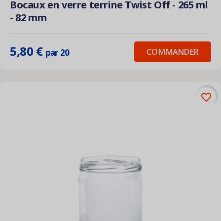
Bocaux en verre terrine Twist Off - 265 ml
- 82 mm
5,80 €
COMMANDER
par 20
favorite_border