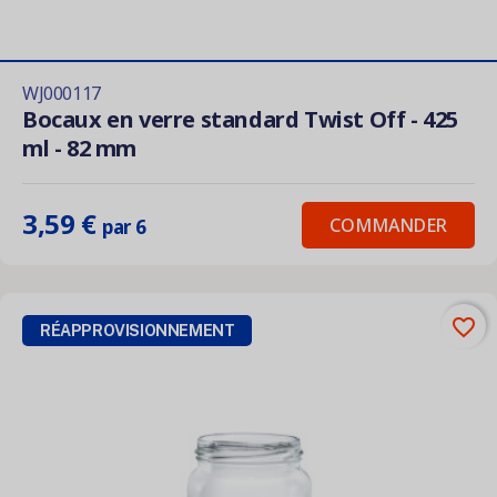
WJ000117
Bocaux en verre standard Twist Off - 425
ml - 82 mm
3,59 €
COMMANDER
par 6
favorite_border
RÉAPPROVISIONNEMENT