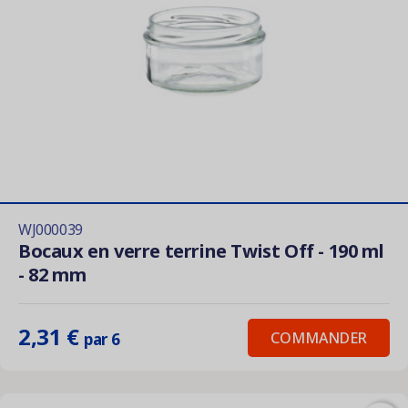
WJ000039
Bocaux en verre terrine Twist Off - 190 ml
- 82 mm
2,31 €
COMMANDER
par 6