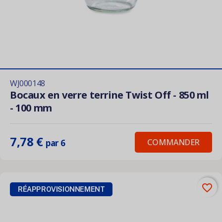
WJ000148
Bocaux en verre terrine Twist Off - 850 ml
- 100 mm
7,78 €
COMMANDER
par 6
favorite_border
RÉAPPROVISIONNEMENT