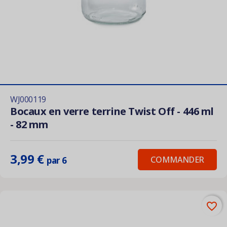
WJ000119
Bocaux en verre terrine Twist Off - 446 ml
- 82 mm
3,99 €
COMMANDER
par 6
favorite_border