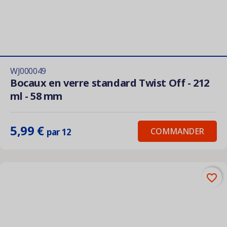
WJ000049
Bocaux en verre standard Twist Off - 212
ml - 58 mm
5,99 €
COMMANDER
par 12
favorite_border