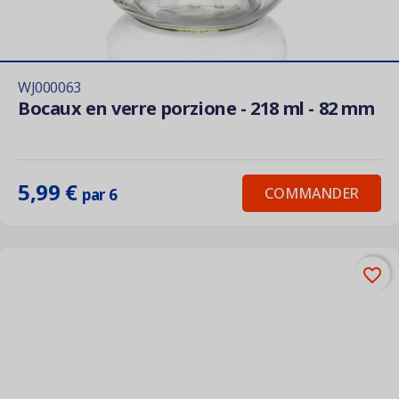
WJ000063
Bocaux en verre porzione - 218 ml - 82 mm
5,99 €
COMMANDER
par 6
favorite_border