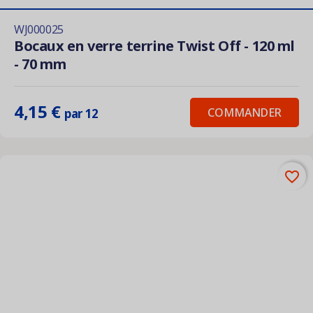
WJ000025
Bocaux en verre terrine Twist Off - 120 ml
- 70 mm
4,15 €
COMMANDER
par 12
favorite_border