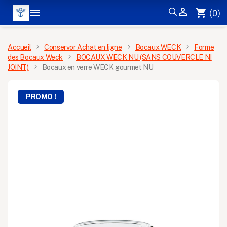


shopping_cart
(0)
MENU
Accueil
Conservor Achat en ligne
Bocaux WECK
Forme
des Bocaux Weck
BOCAUX WECK NU (SANS COUVERCLE NI
JOINT)
Bocaux en verre WECK gourmet NU
PROMO !