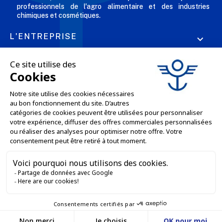
professionnels de l'agro alimentaire et des industries
chimiques et cosmétiques.
L'ENTREPRISE

NOS OFFRES

SERVICES PRO

SERVICES VENTE EN LIGNE

GARDONS LE CONTACT


Nous contacter
Service client
SITE E-COMMERCE
03 88 55 17 75
Du lundi au vendredi
entre 9h et 12h puis
NOS AGENCES
entre 13h30 et 17h