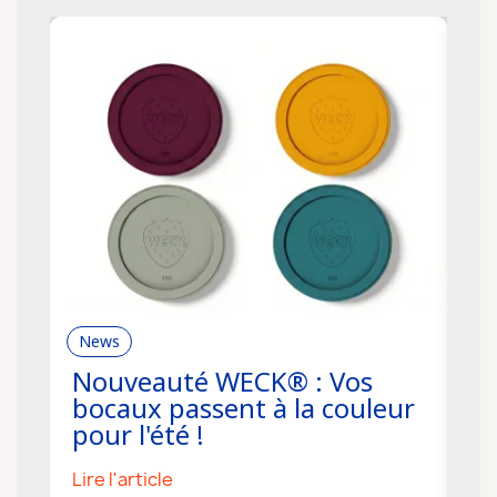
News
R
Nouveauté WECK® : Vos
C
bocaux passent à la couleur
f
pour l'été !
s
Lire l'article
Li