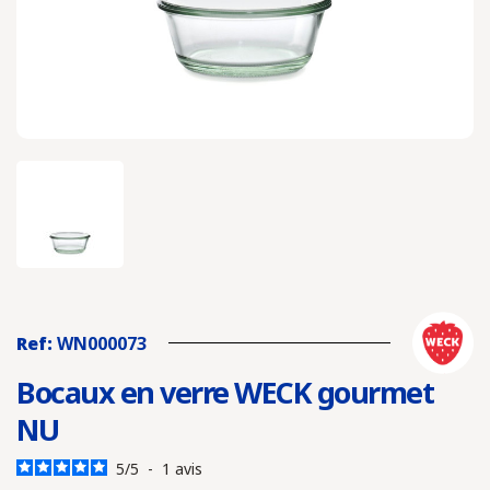
Ref:
WN000073
Bocaux en verre WECK gourmet
NU
5
/
5
-
1
avis