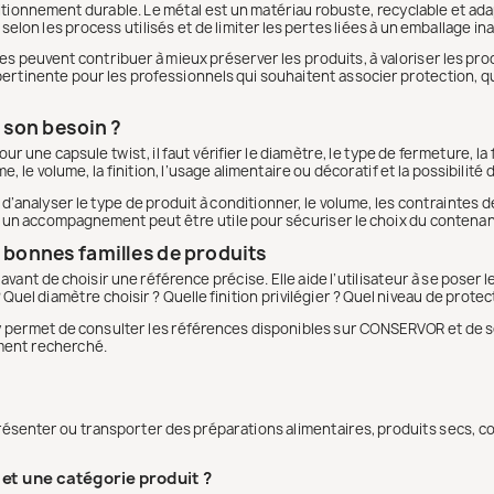
nditionnement durable. Le métal est un matériau robuste, recyclable et a
elon les process utilisés et de limiter les pertes liées à un emballage in
peuvent contribuer à mieux préserver les produits, à valoriser les produ
ertinente pour les professionnels qui souhaitent associer protection, qu
 son besoin ?
 une capsule twist, il faut vérifier le diamètre, le type de fermeture, la f
, le volume, la finition, l’usage alimentaire ou décoratif et la possibilité
 d’analyser le type de produit à conditionner, le volume, les contraintes 
l, un accompagnement peut être utile pour sécuriser le choix du contenan
 bonnes familles de produits
nt de choisir une référence précise. Elle aide l’utilisateur à se poser l
Quel diamètre choisir ? Quelle finition privilégier ? Quel niveau de protec
lly permet de consulter les références disponibles sur CONSERVOR et de s
ment recherché.
présenter ou transporter des préparations alimentaires, produits secs, c
 et une catégorie produit ?