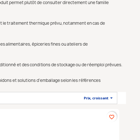
oduit permet plutôt de consulter directement une famille
tion et le traitement thermique prévu, notamment en cas de
es alimentaires, épiceries fines ou ateliers de
nditionné et des conditions de stockage ou de réemploi prévues.
bidons et solutions d’emballage selon les références

Prix, croissant
favorite_border