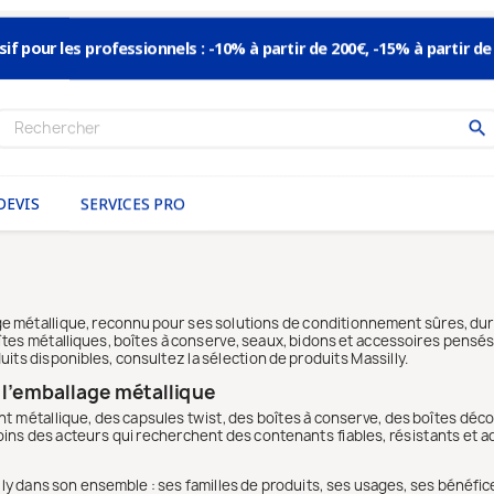
sif pour les professionnels : -10% à partir de 200€, -15% à partir de
search
DEVIS
SERVICES PRO
lage métallique, reconnu pour ses solutions de conditionnement sûres, du
tes métalliques, boîtes à conserve, seaux, bidons et accessoires pensés 
its disponibles, consultez la sélection de produits Massilly.
 l’emballage métallique
 métallique, des capsules twist, des boîtes à conserve, des boîtes déco
ns des acteurs qui recherchent des contenants fiables, résistants et adap
y dans son ensemble : ses familles de produits, ses usages, ses bénéfices