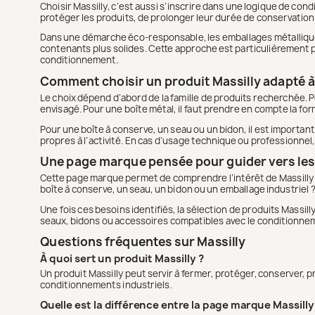
Choisir Massilly, c’est aussi s’inscrire dans une logique de co
protéger les produits, de prolonger leur durée de conservation s
Dans une démarche éco-responsable, les emballages métalliques 
contenants plus solides. Cette approche est particulièrement p
conditionnement.
Comment choisir un produit Massilly adapté à
Le choix dépend d’abord de la famille de produits recherchée. Pour
envisagé. Pour une boîte métal, il faut prendre en compte la forme
Pour une boîte à conserve, un seau ou un bidon, il est important
propres à l’activité. En cas d’usage technique ou professionne
Une page marque pensée pour guider vers les
Cette page marque permet de comprendre l’intérêt de Massilly ava
boîte à conserve, un seau, un bidon ou un emballage industriel ? 
Une fois ces besoins identifiés, la sélection de produits Massi
seaux, bidons ou accessoires compatibles avec le conditionne
Questions fréquentes sur Massilly
À quoi sert un produit Massilly ?
Un produit Massilly peut servir à fermer, protéger, conserver, 
conditionnements industriels.
Quelle est la différence entre la page marque Massilly