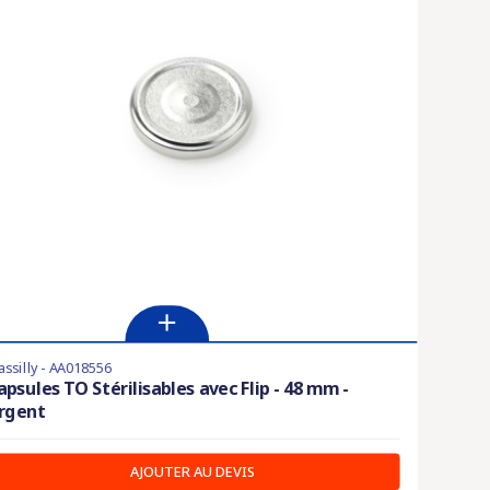
ssilly - AA018556
apsules TO Stérilisables avec Flip - 48 mm -
rgent
AJOUTER AU DEVIS