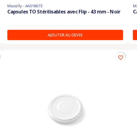
Massilly - AA018673
Ma
Capsules TO Stérilisables avec Flip - 43 mm - Noir
C
AJOUTER AU DEVIS
favorite_border