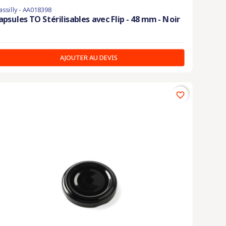
ssilly - AA018398
apsules TO Stérilisables avec Flip - 48 mm - Noir
AJOUTER AU DEVIS
favorite_border