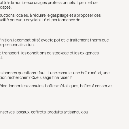
dapté à de nombreux usages professionnels. Il permet de
adapté.
ctions locales, à réduire le gaspillage et à proposer des
alité perçue, recyclabilité et performance de
inition, la compatibilité avec le pot et le traitement thermique
 de personnalisation.
de transport, les conditions de stockage et les exigences
t.
es bonnes questions : faut-il une capsule, une boîte métal, une
tion rechercher ? Quel usage final viser ?
électionner les capsules, boîtes métalliques, boîtes à conserve,
onserves, bocaux, coffrets, produits artisanaux ou