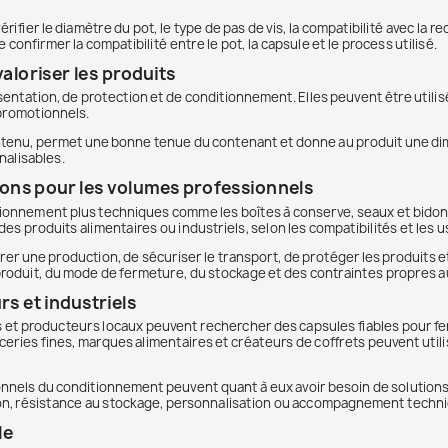
vérifier le diamètre du pot, le type de pas de vis, la compatibilité avec la 
confirmer la compatibilité entre le pot, la capsule et le process utilisé.
valoriser les produits
ntation, de protection et de conditionnement. Elles peuvent être utilisée
 promotionnels.
 contenu, permet une bonne tenue du contenant et donne au produit une di
alisables.
tions pour les volumes professionnels
tionnement plus techniques comme les boîtes à conserve, seaux et bido
es produits alimentaires ou industriels, selon les compatibilités et les 
rer une production, de sécuriser le transport, de protéger les produits
produit, du mode de fermeture, du stockage et des contraintes propres au
rs et industriels
sans et producteurs locaux peuvent rechercher des capsules fiables pour f
ries fines, marques alimentaires et créateurs de coffrets peuvent utili
sionnels du conditionnement peuvent quant à eux avoir besoin de solution
tion, résistance au stockage, personnalisation ou accompagnement techn
le