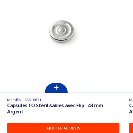
Massilly - AA018671
Ma
Capsules TO Stérilisables avec Flip - 43 mm -
C
Argent
A
AJOUTER AU DEVIS