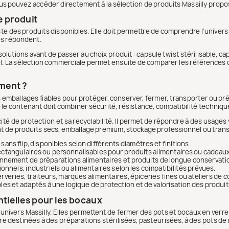
vous pouvez accéder directement à la sélection de produits Massilly pr
e produit
te des produits disponibles. Elle doit permettre de comprendre l’univers
es répondent.
 de solutions avant de passer au choix produit : capsule twist stérilisable,
. La sélection commerciale permet ensuite de comparer les références disp
ement ?
 emballages fiables pour protéger, conserver, fermer, transporter ou pré
le contenant doit combiner sécurité, résistance, compatibilité technique e
té de protection et sa recyclabilité. Il permet de répondre à des usages
nt de produits secs, emballage premium, stockage professionnel ou tran
sans flip, disponibles selon différents diamètres et finitions.
ectangulaires ou personnalisables pour produits alimentaires ou cadeaux
onnement de préparations alimentaires et produits de longue conservati
nnels, industriels ou alimentaires selon les compatibilités prévues.
erveries, traiteurs, marques alimentaires, épiceries fines ou ateliers de
es et adaptés à une logique de protection et de valorisation des produit
ntielles pour les bocaux
univers Massilly. Elles permettent de fermer des pots et bocaux en verre
e destinées à des préparations stérilisées, pasteurisées, à des pots de 