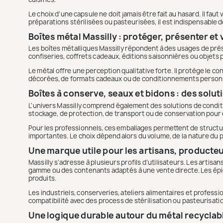
Le choix d’une capsule ne doit jamais être fait au hasard. Il faut 
préparations stérilisées ou pasteurisées, il est indispensable de 
Boîtes métal Massilly : protéger, présenter et 
Les boîtes métalliques Massilly répondent à des usages de prése
confiseries, coffrets cadeaux, éditions saisonnières ou objets
Le métal offre une perception qualitative forte. Il protège le
décorées, de formats cadeaux ou de conditionnements personn
Boîtes à conserve, seaux et bidons : des solu
L’univers Massilly comprend également des solutions de condi
stockage, de protection, de transport ou de conservation pour d
Pour les professionnels, ces emballages permettent de structu
importantes. Le choix dépend alors du volume, de la nature du 
Une marque utile pour les artisans, producteu
Massilly s’adresse à plusieurs profils d’utilisateurs. Les arti
gamme ou des contenants adaptés à une vente directe. Les épice
produits.
Les industriels, conserveries, ateliers alimentaires et profes
compatibilité avec des process de stérilisation ou pasteurisa
Une logique durable autour du métal recyclab