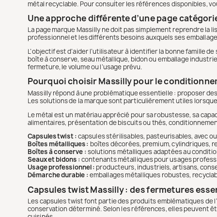
métal recyclable. Pour consulter les références disponibles, 
Une approche différente d’une page catégori
La page marque Massilly ne doit pas simplement reprendre la lis
professionnel et les différents besoins auxquels ses emballag
L’objectif est d’aider l’utilisateur à identifier la bonne famille
boîte à conserve, seau métallique, bidon ou emballage industriel
fermeture, le volume ou l’usage prévu.
Pourquoi choisir Massilly pour le conditionn
Massilly répond à une problématique essentielle : proposer des
Les solutions de la marque sont particulièrement utiles lorsque 
Le métal est un matériau apprécié pour sa robustesse, sa capaci
alimentaires, présentation de biscuits ou thés, conditionneme
Capsules twist :
capsules stérilisables, pasteurisables, avec ou 
Boîtes métalliques :
boîtes décorées, premium, cylindriques, r
Boîtes à conserve :
solutions métalliques adaptées au conditi
Seaux et bidons :
contenants métalliques pour usages professio
Usage professionnel :
producteurs, industriels, artisans, cons
Démarche durable :
emballages métalliques robustes, recyclabl
Capsules twist Massilly : des fermetures esse
Les capsules twist font partie des produits emblématiques de l’
conservation déterminé. Selon les références, elles peuvent êtr
cuisinés.