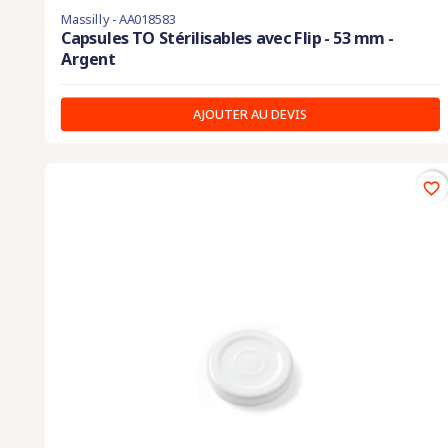
Massilly - AA018583
Capsules TO Stérilisables avec Flip - 53 mm -
Argent
AJOUTER AU DEVIS
favorite_border