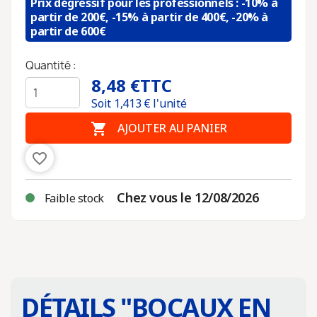
Prix dégressif pour les professionnels : -10% à
partir de 200€, -15% à partir de 400€, -20% à
partir de 600€
Quantité :
8,48 €
TTC
Soit
1,413
€ l'unité

AJOUTER AU PANIER
favorite_border
Chez vous le 12/08/2026
Faible stock
DÉTAILS "
BOCAUX EN