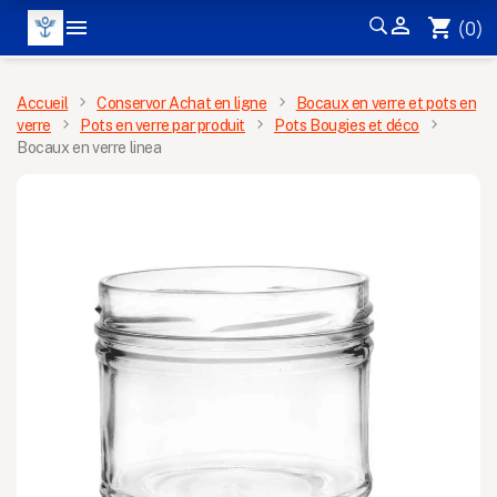


shopping_cart
(0)
MENU
Accueil
Conservor Achat en ligne
Bocaux en verre et pots en
verre
Pots en verre par produit
Pots Bougies et déco
Bocaux en verre linea