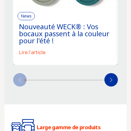
News
R
Nouveauté WECK® : Vos
C
bocaux passent à la couleur
f
pour l'été !
s
Lire l'article
Li
Large gamme de produits