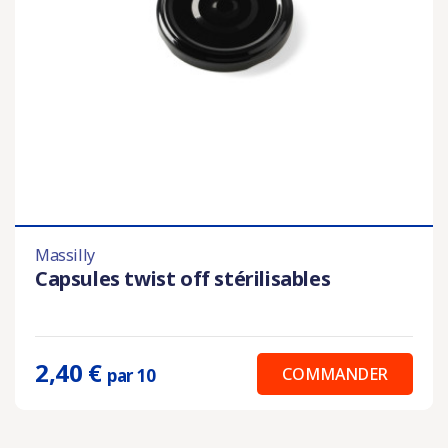
Massilly
Capsules twist off stérilisables
2,40 €
COMMANDER
par 10