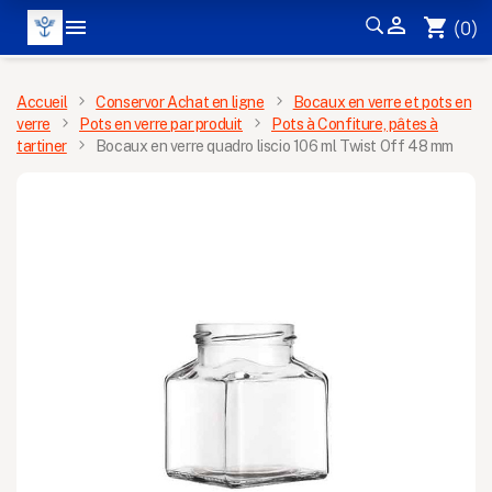


shopping_cart
(0)
MENU
Accueil
Conservor Achat en ligne
Bocaux en verre et pots en
verre
Pots en verre par produit
Pots à Confiture, pâtes à
tartiner
Bocaux en verre quadro liscio 106 ml Twist Off 48 mm