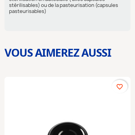
stérilisables) ou de la pasteurisation (capsules
pasteurisables)
VOUS AIMEREZ AUSSI
favorite_border