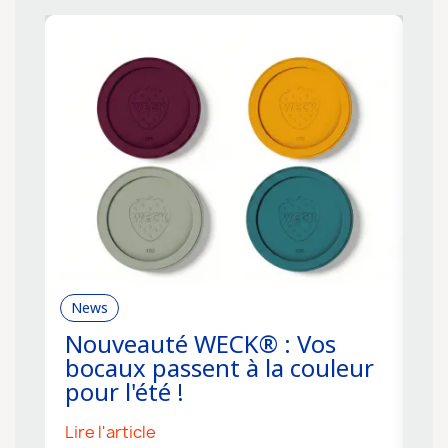
News
R
Nouveauté WECK® : Vos
C
bocaux passent à la couleur
f
pour l'été !
s
Lire l'article
Li