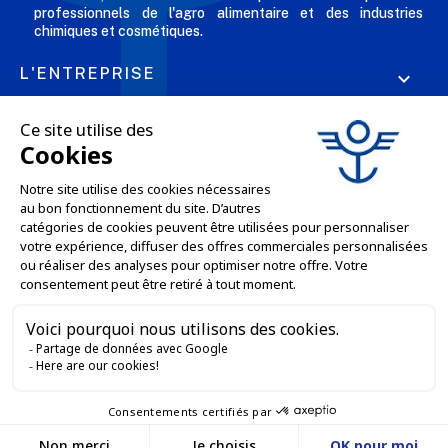
professionnels de l'agro alimentaire et des industries
chimiques et cosmétiques.
L'ENTREPRISE

NOS OFFRES

SERVICES PRO

SERVICES VENTE EN LIGNE

GARDONS LE CONTACT


Nous contacter
Service client
SITE E-COMMERCE
03 88 55 17 75
Du lundi au vendredi
entre 9h et 12h puis
NOS AGENCES
entre 13h30 et 17h