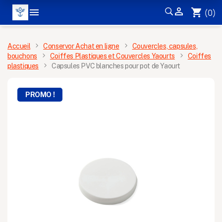


shopping_cart
(0)
MENU
Accueil
Conservor Achat en ligne
Couvercles, capsules,
bouchons
Coiffes Plastiques et Couvercles Yaourts
Coiffes
plastiques
Capsules PVC blanches pour pot de Yaourt
PROMO !