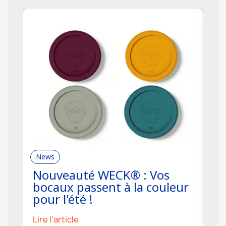
News
R
Nouveauté WECK® : Vos
C
bocaux passent à la couleur
f
pour l'été !
s
Lire l'article
Li