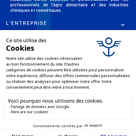
professionnels de l'agro alimentaire et des industries
chimiques et cosmétiques.
L'ENTREPRISE

NOS OFFRES

SERVICES PRO

SERVICES VENTE EN LIGNE

GARDONS LE CONTACT


Nous contacter
Service client
SITE E-COMMERCE
03 88 55 17 75
Du lundi au vendredi
entre 9h et 12h puis
NOS AGENCES
entre 13h30 et 17h