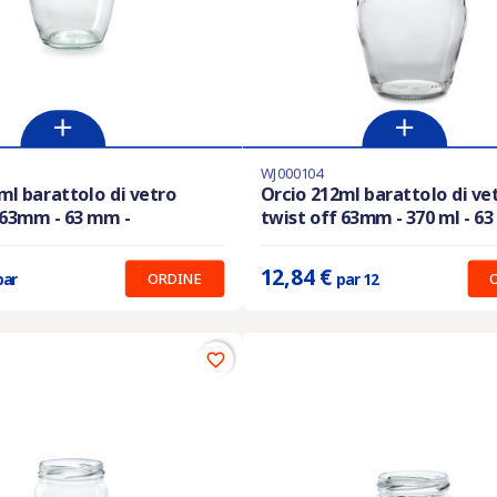
WJ000104
i in magazzino
Ultimi articoli in magazzino
ml barattolo di vetro
Orcio 212ml barattolo di ve
 63mm - 63 mm -
twist off 63mm - 370 ml - 6
:
17.95 €
Prix unitaire :
1.070 €
12,84 €
ORDINE
par
par 12
favorite_border