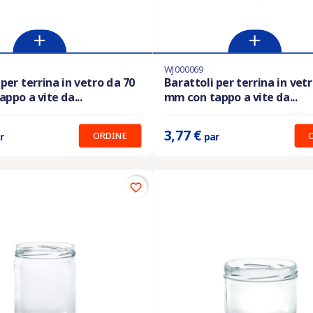
WJ000069
En stock
 per terrina in vetro da 70
Barattoli per terrina in vet
ppo a vite da...
mm con tappo a vite da...
:
3.19 €
Prix unitaire :
3.77 €
3,77 €
ORDINE
r
par
favorite_border