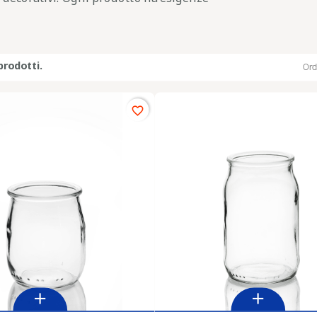
prodotti.
Ord
favorite_border