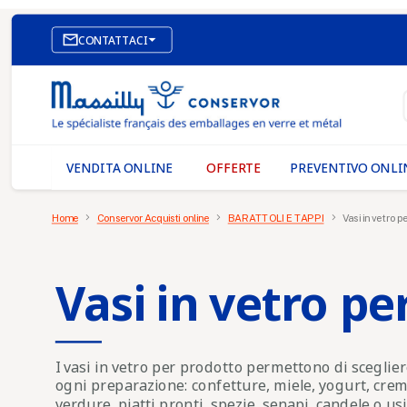

CONTATTACI
SITO WEB DI E-COMMERCE
I NOSTRI UFFICI
MASSILLY CONSERVOR
VENDITA ONLINE
OFFERTE
PREVENTIVO ONLI
Home
Conservor Acquisti online
BARATTOLI E TAPPI
Vasi in vetro p
Vasi in vetro pe
I
vasi in vetro per prodotto
permettono di sceglier
ogni preparazione: confetture, miele, yogurt, creme
verdure, piatti pronti, spezie, senapi, candele o u