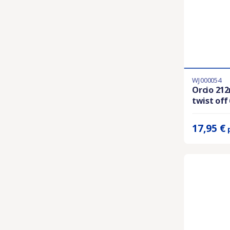
WJ000054
Ultimi articol
Orcio 212
twist off
Prix unitaire 
17,95 €