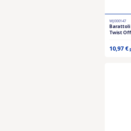
WJ000147
Ultimi articol
Barattoli
Twist Off
Prix unitaire 
10,97 €