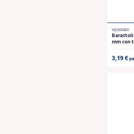
WJ000400
En stock
Barattoli
mm con ta
Prix unitaire 
3,19 €
pa