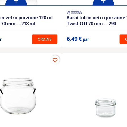
WJ000083
nibile con diverse opzioni
Ultimi articoli in magazzino
 in vetro porzione 120 ml
Barattoli in vetro porzione 
 70 mm - - 218 ml
Twist Off 70 mm - - 290
:
5.99 €
Prix unitaire :
6.49 €
6,49 €
ORDINE
r
par
favorite_border