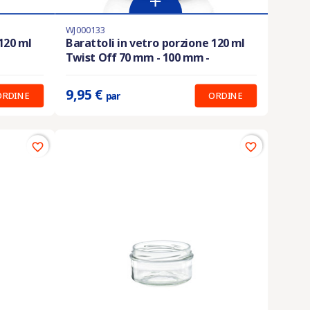
WJ000133
Ultimi articoli in magazzino
120 ml
Barattoli in vetro porzione 120 ml
Twist Off 70 mm - 100 mm -
Prix unitaire :
9.95 €
9,95 €
ORDINE
ORDINE
par
favorite_border
favorite_border