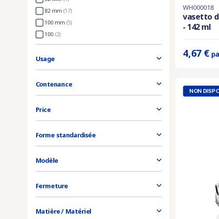
WH000018
En stock
82 mm
(17)
vasetto d
100 mm
(5)
- 142 ml
Prix unitaire 
100
(2)
4,67 €
pa
Usage
Contenance
NON DISPO
Price
Forme standardisée
Modèle
Fermeture
Matière / Matériel