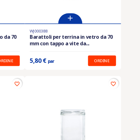
WJ000388
Prodotto disponibile con diverse opzioni
ro da 70
Barattoli per terrina in vetro da 70
mm con tappo a vite da...
Prix unitaire :
5.80 €
5,80 €
ORDINE
ORDINE
par
favorite_border
favorite_border