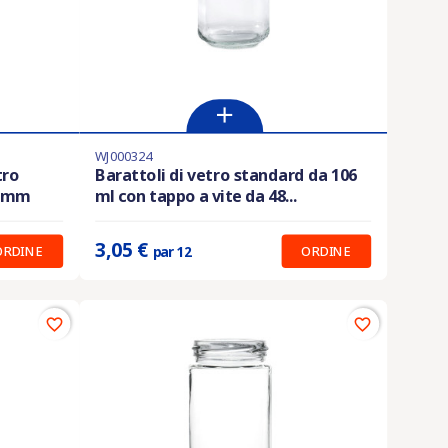
WJ000324
Prodotto disponibile con diverse opzioni
tro
Barattoli di vetro standard da 106
3 mm
ml con tappo a vite da 48...
Prix unitaire :
0.254 €
3,05 €
ORDINE
ORDINE
par 12
favorite_border
favorite_border