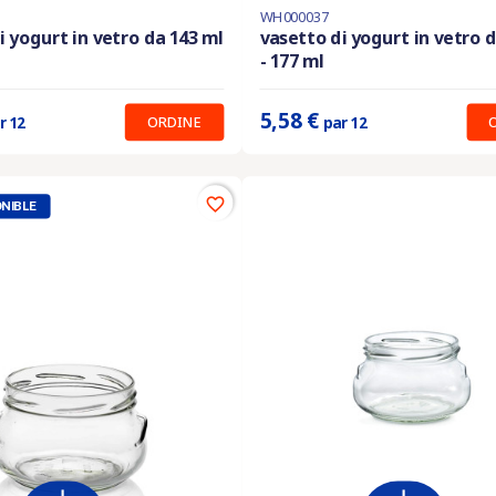
WH000037
Ultimi articoli in magazzino
i yogurt in vetro da 143 ml
vasetto di yogurt in vetro 
- 177 ml
:
0.389 €
Prix unitaire :
0.465 €
5,58 €
ORDINE
r 12
par 12
favorite_border
NIBLE