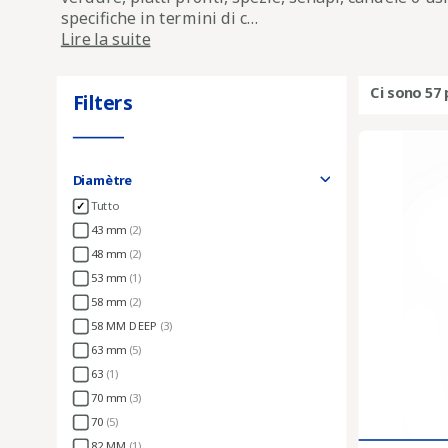
specifiche in termini di c...
Lire la suite
Ci sono 57 
Filters
Diamètre
Tutto
43 mm
(2)
48 mm
(2)
53 mm
(1)
58 mm
(2)
58 MM DEEP
(3)
63 mm
(5)
63
(1)
70 mm
(3)
70
(5)
82 MM
(1)