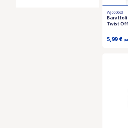
WJ000063
Prodotto dispo
Barattoli
Twist Off
Prix unitaire 
5,99 €
pa