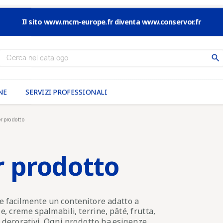
Il sito www.mcm-europe.fr diventa www.conservor.fr
search
Ricevi le nostre novità e
speciali
NE
SERVIZI PROFESSIONALI
Pour ne pas manquer
les nouveautés
er prodotto
inscrivez-vous à notre News
r prodotto
Puoi annullare l'iscrizione in ogni momento. A questo scopo, cerca le info d
Convalidando la tua iscrizione, accetti che memorizziamo e
email al fine di inviarti la nostra newsletter. Puoi annullare l'i
e facilmente un contenitore adatto a
, creme spalmabili, terrine, pâté, frutta,
si decorativi. Ogni prodotto ha esigenze