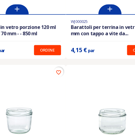
WJ000025
i in magazzino
Ultimi articoli in magazzino
 in vetro porzione 120 ml
Barattoli per terrina in vet
 70 mm - - 850 ml
mm con tappo a vite da...
:
10.97 €
Prix unitaire :
4.15 €
4,15 €
ORDINE
par
par
favorite_border