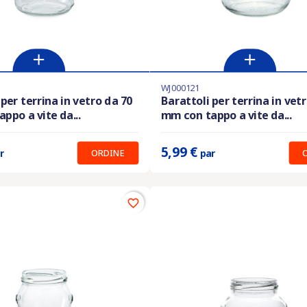
WJ000121
i in magazzino
Ultimi articoli in magazzino
 per terrina in vetro da 70
Barattoli per terrina in vet
ppo a vite da...
mm con tappo a vite da...
:
3.99 €
Prix unitaire :
5.99 €
5,99 €
ORDINE
r
par
favorite_border