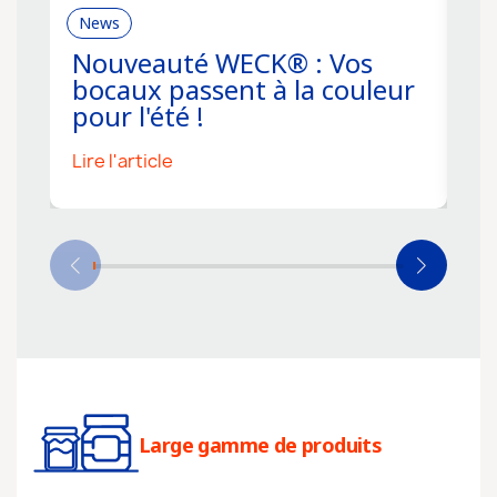
News
R
Nouveauté WECK® : Vos
C
bocaux passent à la couleur
f
pour l'été !
s
Lire l'article
Li
Large gamme de produits