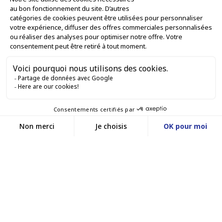
L'ENTREPRISE

NOS OFFRES

SERVICES PRO

SERVICES VENTE EN LIGNE

GARDONS LE CONTACT


Nous contacter
Service client
SITE E-COMMERCE
03 88 55 17 75
Du lundi au vendredi
entre 9h et 12h puis
NOS AGENCES
entre 13h30 et 17h
MASSILLY CONSERVOR