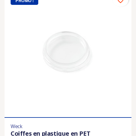
favorite_border
PROMO !
Weck
Coiffes en plastique en PET