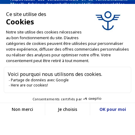
Massilly fabrique des emballages métalliques recyclables -
comme les capsules twist, conserves, aérosols, emballages
industriels, boîtes décorées et personnalisées pour les
professionnels de l'agro alimentaire et des industries
chimiques et cosmétiques.
L'ENTREPRISE

NOS OFFRES

SERVICES PRO

SERVICES VENTE EN LIGNE

GARDONS LE CONTACT


Nous contacter
Service client
SITE E-COMMERCE
03 88 55 17 75