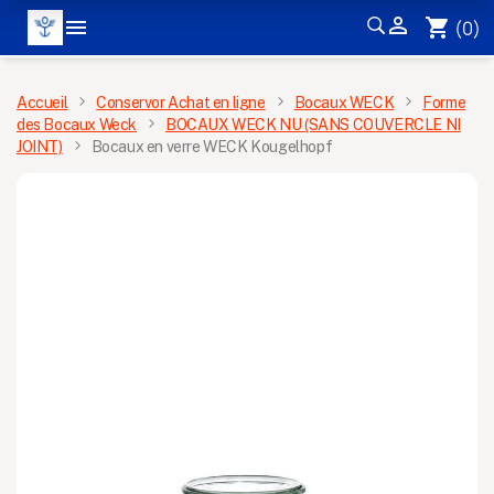


shopping_cart
(0)
MENU
Accueil
Conservor Achat en ligne
Bocaux WECK
Forme
des Bocaux Weck
BOCAUX WECK NU (SANS COUVERCLE NI
JOINT)
Bocaux en verre WECK Kougelhopf