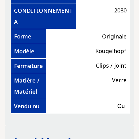
2080
CONDITIONNEMENT
A
Forme
Originale
Kougelhopf
Modèle
Clips / joint
Fermeture
Verre
Matière /
Matériel
Oui
Vendu nu