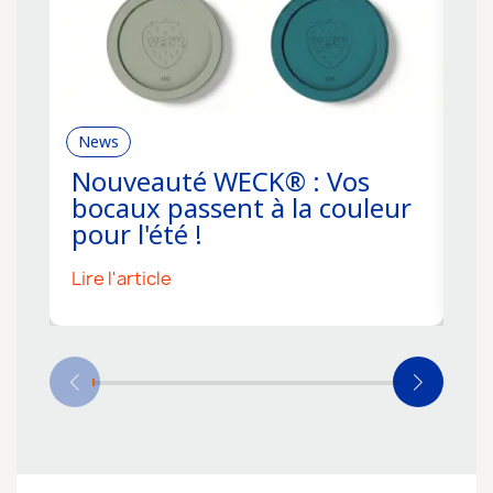
News
R
Nouveauté WECK® : Vos
C
bocaux passent à la couleur
f
pour l'été !
s
Lire l'article
Li