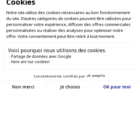
chimiques et cosmétiques.
L'ENTREPRISE

NOS OFFRES

SERVICES PRO

SERVICES VENTE EN LIGNE

GARDONS LE CONTACT


Nous contacter
Service client
SITE E-COMMERCE
03 88 55 17 75
Du lundi au vendredi
entre 9h et 12h puis
NOS AGENCES
entre 13h30 et 17h