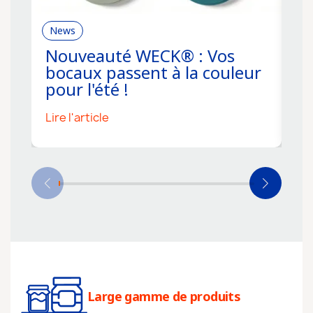
News
R
Nouveauté WECK® : Vos
C
bocaux passent à la couleur
f
pour l'été !
s
Lire l'article
Li
Large gamme de produits