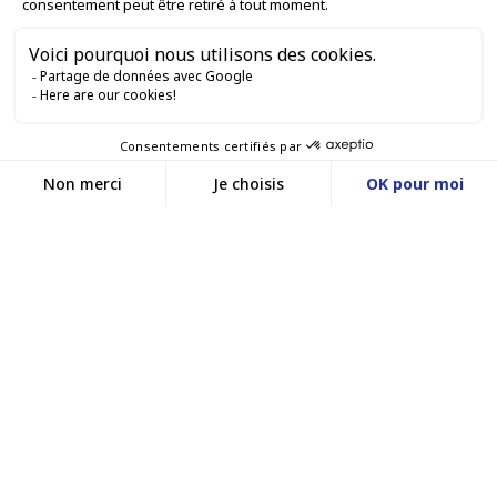
SERVICES PRO

SERVICES VENTE EN LIGNE

GARDONS LE CONTACT


Nous contacter
Service client
SITE E-COMMERCE
03 88 55 17 75
Du lundi au vendredi
entre 9h et 12h puis
NOS AGENCES
entre 13h30 et 17h
MASSILLY CONSERVOR
Facebook
YouTube
LinkedIn
Une filiale du groupe Massilly