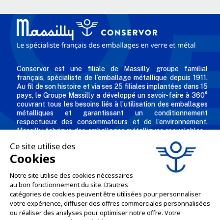
Conservor est une filiale de Massilly, groupe familial
français, spécialiste de l’emballage métallique depuis 1911.
Au fil de son histoire et via ses 25 filiales implantées dans 15
pays, le Groupe Massilly a développé un savoir-faire à 360°
couvrant tous les besoins liés à l’utilisation des emballages
métalliques et garantissant un conditionnement
respectueux des consommateurs et de l’environnement.
Massilly fabrique des emballages métalliques recyclables -
comme les capsules twist, conserves, aérosols, emballages
industriels, boîtes décorées et personnalisées pour les
professionnels de l'agro alimentaire et des industries
chimiques et cosmétiques.
L'ENTREPRISE

NOS OFFRES
