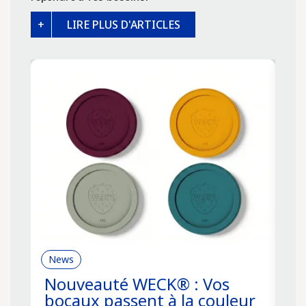
LIRE PLUS D'ARTICLES
News
R
Nouveauté WECK® : Vos
C
bocaux passent à la couleur
f