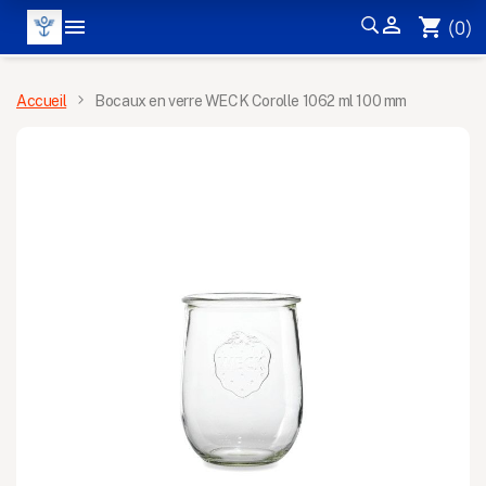


shopping_cart
(0)
MENU
Accueil
Bocaux en verre WECK Corolle 1062 ml 100 mm