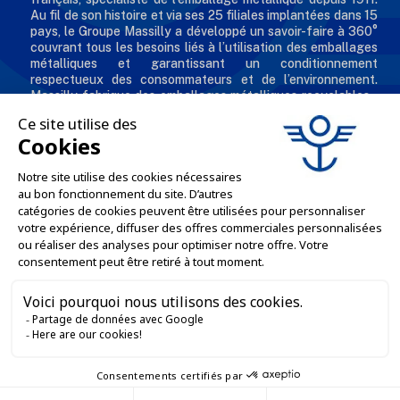
Au fil de son histoire et via ses 25 filiales implantées dans 15
pays, le Groupe Massilly a développé un savoir-faire à 360°
couvrant tous les besoins liés à l’utilisation des emballages
métalliques et garantissant un conditionnement
respectueux des consommateurs et de l’environnement.
Massilly fabrique des emballages métalliques recyclables -
comme les capsules twist, conserves, aérosols, emballages
industriels, boîtes décorées et personnalisées pour les
professionnels de l'agro alimentaire et des industries
chimiques et cosmétiques.
L'ENTREPRISE

NOS OFFRES

SERVICES PRO

SERVICES VENTE EN LIGNE

GARDONS LE CONTACT
