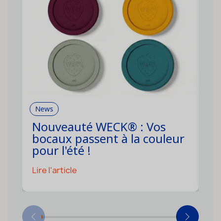
News
R
Nouveauté WECK® : Vos
C
bocaux passent à la couleur
f
pour l'été !
s
Lire l'article
Li