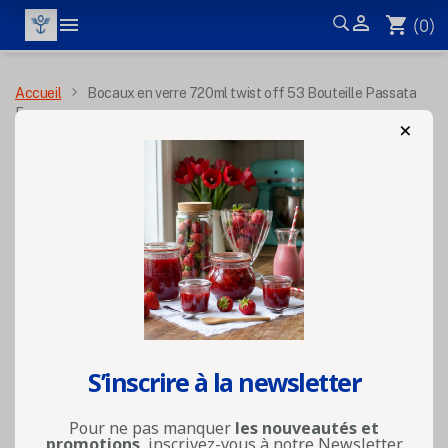


shopping_cart
(0)
MENU
Accueil
Bocaux en verre 720ml twist off 53 Bouteille Passata
Eco
×
S’inscrire à la newsletter
Pour ne pas manquer
les nouveautés et
promotions
, inscrivez-vous à notre Newsletter