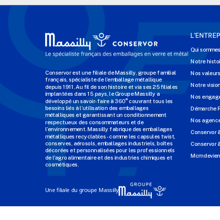
L'ENTREP
Qui sommes
Notre histo
Conservor est une filiale de Massilly, groupe familial
Nos valeur
français, spécialiste de l’emballage métallique
Notre visio
depuis 1911. Au fil de son histoire et via ses 25 filiales
implantées dans 15 pays, le Groupe Massilly a
Nos engage
développé un savoir-faire à 360° couvrant tous les
besoins liés à l’utilisation des emballages
Démarche 
métalliques et garantissant un conditionnement
Nos agenc
respectueux des consommateurs et de
l’environnement. Massilly fabrique des emballages
Conservor 
métalliques recyclables - comme les capsules twist,
conserves, aérosols, emballages industriels, boîtes
Conservor &
décorées et personnalisées pour les professionnels
Mcm devien
de l'agro alimentaire et des industries chimiques et
cosmétiques.
Une filiale du groupe Massilly