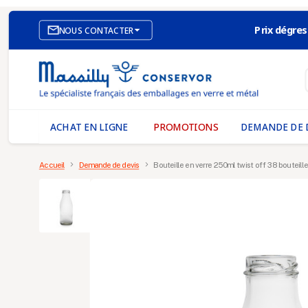
Prix dégres

NOUS CONTACTER
SITE E-COMMERCE
NOS AGENCES
MASSILLY CONSERVOR
ACHAT EN LIGNE
PROMOTIONS
DEMANDE DE 
Accueil
Demande de devis
Bouteille en verre 250ml twist off 38 bouteille