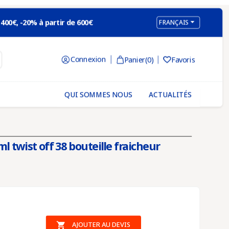

 400€, -20% à partir de 600€
FRANÇAIS
Connexion
Panier
(0)
Favoris

QUI SOMMES NOUS
ACTUALITÉS
l twist off 38 bouteille fraicheur

AJOUTER AU DEVIS