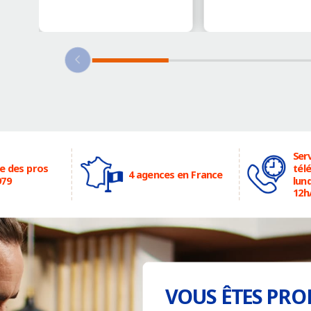
Serv
ce des pros
tél
4 agences en France
979
lund
12h
VOUS ÊTES PRO