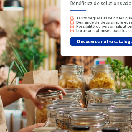
Bénéficiez de solutions ad
Tarifs dégressifs selon les qu
Demande de devis simple et r
Possibilité de personnalisatio
Livraison optimisée pour les
Découvrez notre catalog