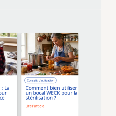
Conseils d'utilisation
Conseils d'utilisation
 : La
Comment bien utiliser
Combien de 
our
un bocal WECK pour la
conservent 
ce
stérilisation ?
légumes en b
Lire l'article
Lire l'article