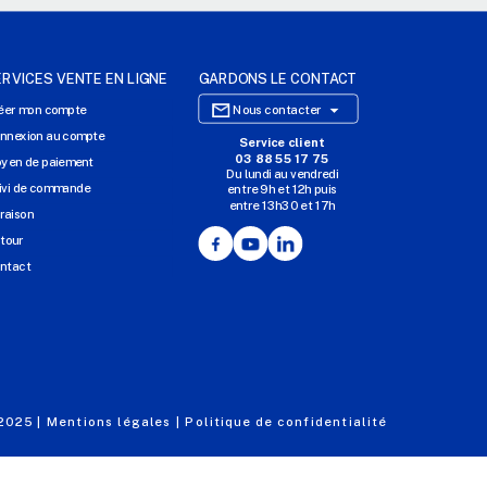
ERVICES VENTE EN LIGNE
GARDONS LE CONTACT

éer mon compte
Nous contacter
nnexion au compte
Service client
SITE E-COMMERCE
03 88 55 17 75
yen de paiement
Du lundi au vendredi
NOS AGENCES
ivi de commande
entre 9h et 12h puis
entre 13h30 et 17h
MASSILLY CONSERVOR
vraison
Facebook
YouTube
LinkedIn
tour
ntact
 2025 |
Mentions légales |
Politique de confidentialité