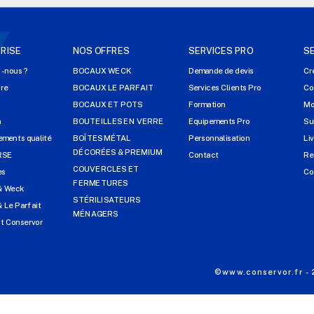
RISE
NOS OFFRES
SERVICES PRO
S
-nous ?
BOCAUX WECK
Demande de devis
Cr
ire
BOCAUX LE PARFAIT
Services Clients Pro
Co
s
BOCAUX ET POTS
Formation
Mo
n
BOUTEILLES EN VERRE
Equipements Pro
Su
ments qualité
BOÎTES MÉTAL
Personnalisation
Li
DÉCORÉES & PREMIUM
RSE
Contact
Re
COUVERCLES ET
es
Co
FERMETURES
& Weck
STÉRILISATEURS
 Le Parfait
MÉNAGERS
t Conservor
©www.conservor.fr -