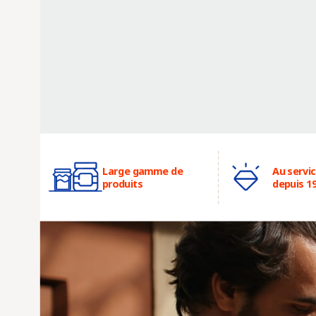
Large gamme de
Au servi
produits
depuis 1