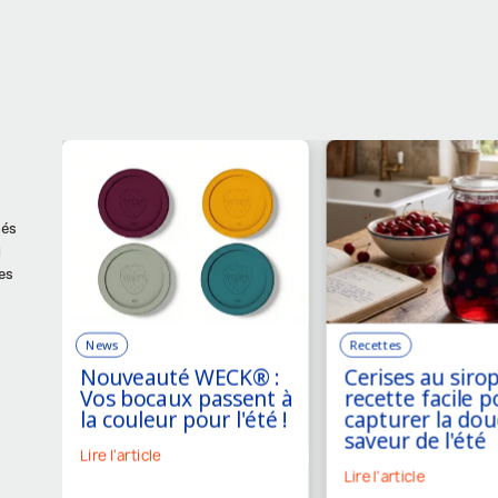
sés
u
es
News
Recettes
Nouveauté WECK® :
Cerises au sirop
Vos bocaux passent à
recette facile p
la couleur pour l'été !
capturer la dou
saveur de l'été
Lire l'article
Lire l'article