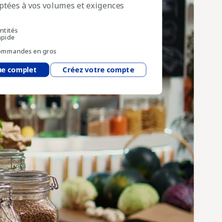
aptées à vos volumes et exigences
antités
apide
n
 commandes en gros
ue complet
Créez votre compte