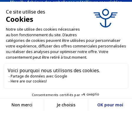
Massilly fabrique des emballages métalliques recyclables -
comme les capsules twist, conserves, aérosols, emballages
industriels, boîtes décorées et personnalisées pour les
professionnels de l'agro alimentaire et des industries
chimiques et cosmétiques.
L'ENTREPRISE

NOS OFFRES

SERVICES PRO

SERVICES VENTE EN LIGNE

GARDONS LE CONTACT


Nous contacter
Service client
SITE E-COMMERCE
03 88 55 17 75