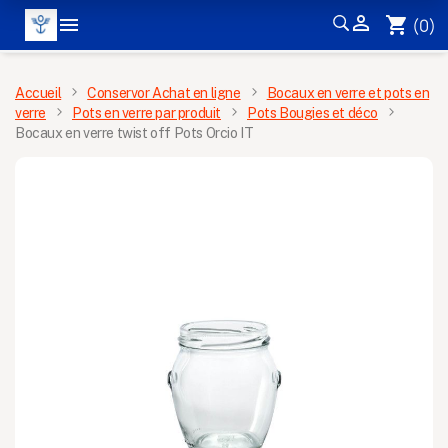


shopping_cart
(0)
MENU
Accueil
Conservor Achat en ligne
Bocaux en verre et pots en
verre
Pots en verre par produit
Pots Bougies et déco
Bocaux en verre twist off Pots Orcio IT