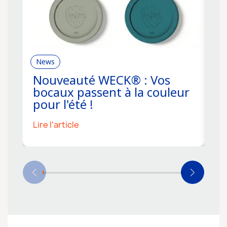
News
R
Nouveauté WECK® : Vos
C
bocaux passent à la couleur
f
pour l'été !
s
Lire l'article
Li