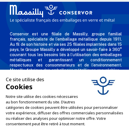
Conservor est une filiale de Massilly, groupe familial
français, spécialiste de l’emballage métallique depuis 1911.
Au fil de son histoire et via ses 25 filiales implantées dans 15
pays, le Groupe Massilly a développé un savoir-faire à 360°
couvrant tous les besoins liés à l’utilisation des emballages
métalliques et garantissant un conditionnement
respectueux des consommateurs et de l’environnement.
Massilly fabrique des emballages métalliques recyclables -
comme les capsules twist, conserves, aérosols, emballages
industriels, boîtes décorées et personnalisées pour les
professionnels de l'agro alimentaire et des industries
chimiques et cosmétiques.
L'ENTREPRISE

NOS OFFRES
