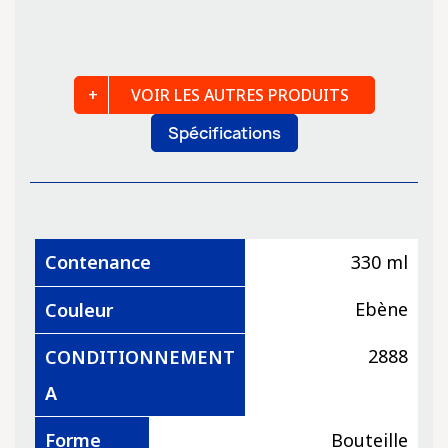
"
VOIR LES AUTRES PRODUITS
Spécifications
Contenance
330 ml
Ebène
Couleur
2888
CONDITIONNEMENT
A
Forme
Bouteille