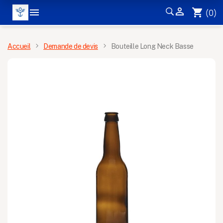


shopping_cart
(0)
MENU
Accueil
Demande de devis
Bouteille Long Neck Basse