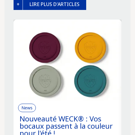
LIRE PLUS D'ARTICLES
News
R
Nouveauté WECK® : Vos
C
bocaux passent à la couleur
f
pour l'été !
s