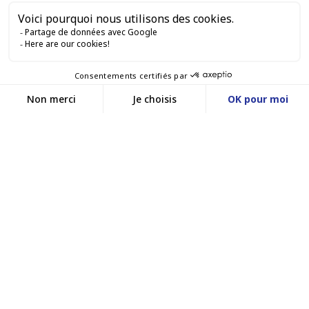
SERVICES PRO

SERVICES VENTE EN LIGNE

GARDONS LE CONTACT


Nous contacter
Service client
SITE E-COMMERCE
03 88 55 17 75
Du lundi au vendredi
entre 9h et 12h puis
NOS AGENCES
entre 13h30 et 17h
MASSILLY CONSERVOR
Facebook
YouTube
LinkedIn
Une filiale du groupe Massilly