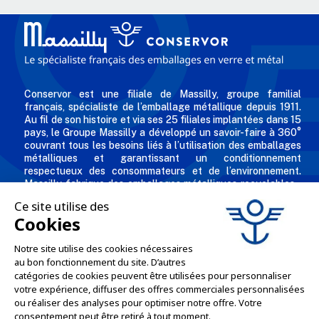
Conservor est une filiale de Massilly, groupe familial
français, spécialiste de l’emballage métallique depuis 1911.
Au fil de son histoire et via ses 25 filiales implantées dans 15
pays, le Groupe Massilly a développé un savoir-faire à 360°
couvrant tous les besoins liés à l’utilisation des emballages
métalliques et garantissant un conditionnement
respectueux des consommateurs et de l’environnement.
Massilly fabrique des emballages métalliques recyclables -
comme les capsules twist, conserves, aérosols, emballages
industriels, boîtes décorées et personnalisées pour les
professionnels de l'agro alimentaire et des industries
chimiques et cosmétiques.
L'ENTREPRISE

NOS OFFRES
