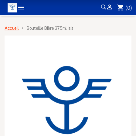


shopping_cart
(0)
MENU
Accueil
Bouteille Bière 375ml Isis