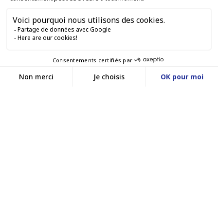
SERVICES PRO

SERVICES VENTE EN LIGNE

GARDONS LE CONTACT


Nous contacter
Service client
SITE E-COMMERCE
03 88 55 17 75
Du lundi au vendredi
entre 9h et 12h puis
NOS AGENCES
entre 13h30 et 17h
MASSILLY CONSERVOR
Facebook
YouTube
LinkedIn
Une filiale du groupe Massilly