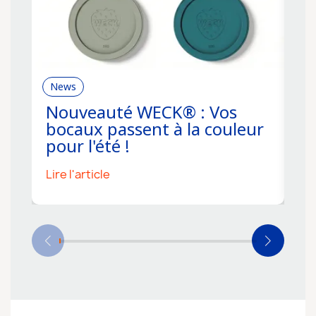
News
R
Nouveauté WECK® : Vos
C
bocaux passent à la couleur
f
pour l'été !
s
Lire l'article
Li