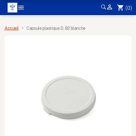


shopping_cart
(0)
MENU
Accueil
Capsule plastique D. 82 blanche