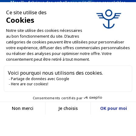
Massilly fabrique des emballages métalliques recyclables -
comme les capsules twist, conserves, aérosols, emballages
industriels, boîtes décorées et personnalisées pour les
professionnels de l'agro alimentaire et des industries
chimiques et cosmétiques.
L'ENTREPRISE

NOS OFFRES

SERVICES PRO

SERVICES VENTE EN LIGNE

GARDONS LE CONTACT


Nous contacter
Service client
SITE E-COMMERCE
03 88 55 17 75