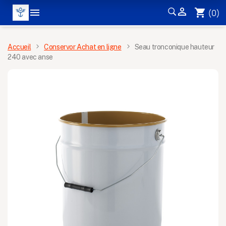


shopping_cart
(0)
MENU
Accueil
Conservor Achat en ligne
Seau tronconique hauteur
240 avec anse