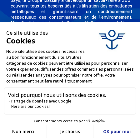
pays, le Groupe Massilly a développé un savoir-faire à 360°
couvrant tous les besoins liés à l’utilisation des emballages
métalliques et garantissant un conditionnement
respectueux des consommateurs et de l’environnement.
Massilly fabrique des emballages métalliques recyclables -
comme les capsules twist, conserves, aérosols, emballages
industriels, boîtes décorées et personnalisées pour les
professionnels de l'agro alimentaire et des industries
chimiques et cosmétiques.
L'ENTREPRISE

NOS OFFRES

SERVICES PRO

SERVICES VENTE EN LIGNE

GARDONS LE CONTACT

Nous contacter