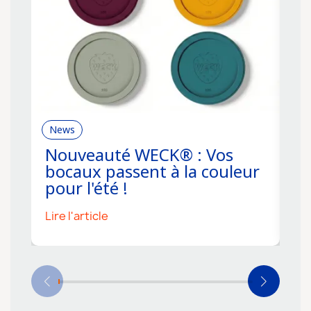
News
R
Nouveauté WECK® : Vos
C
bocaux passent à la couleur
f
pour l'été !
s
Lire l'article
Li