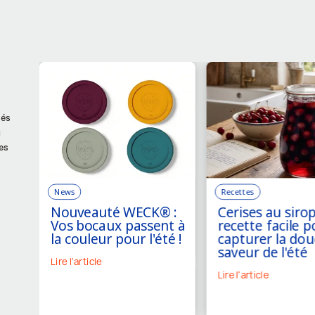
sés
u
es
News
Recettes
Nouveauté WECK® :
Cerises au sirop
Vos bocaux passent à
recette facile p
la couleur pour l'été !
capturer la dou
saveur de l'été
Lire l'article
Lire l'article