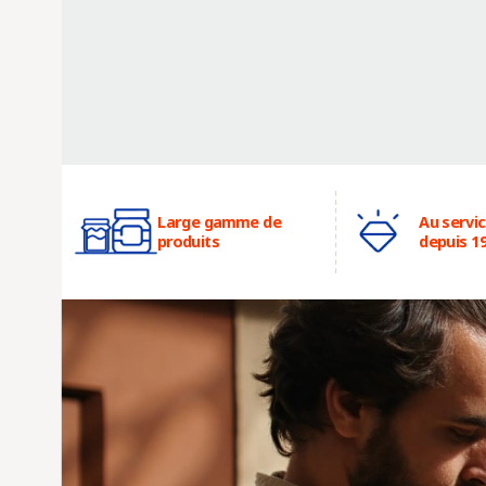
Large gamme de
Au servi
produits
depuis 1