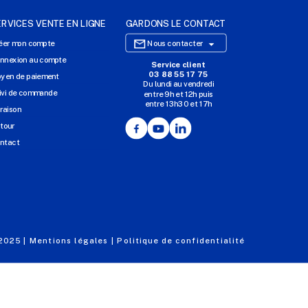
ERVICES VENTE EN LIGNE
GARDONS LE CONTACT

éer mon compte
Nous contacter
nnexion au compte
Service client
SITE E-COMMERCE
03 88 55 17 75
yen de paiement
Du lundi au vendredi
NOS AGENCES
ivi de commande
entre 9h et 12h puis
entre 13h30 et 17h
MASSILLY CONSERVOR
vraison
Facebook
YouTube
LinkedIn
tour
ntact
 2025 |
Mentions légales |
Politique de confidentialité