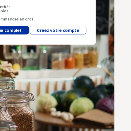
antités
apide
n
 commandes en gros
ue complet
Créez votre compte