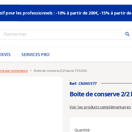
sif pour les professionnels : -10% à partir de 200€, -15% à partir de
search
S’inscrire à la news
DEVIS
SERVICES PRO
Pour ne pas manquer
les nouveautés
inscrivez-vous à notre News
rve par contenance
Boite de conserve 2/2 haute 73X260
Ref:
CN005577
En validant votre inscription, vous acceptez que nous mé
Boite de conserve 2/2
adresse email dans le but de vous envoyer notre lettre d’inf
Voir les produits complémentaires
Quantité :