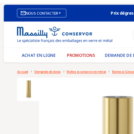
Prix dégres

NOUS CONTACTER
SITE E-COMMERCE
NOS AGENCES
MASSILLY CONSERVOR
ACHAT EN LIGNE
PROMOTIONS
DEMANDE DE 
Accueil
Demande de devis
Boîtes à conserve en métal
Boites à Conse