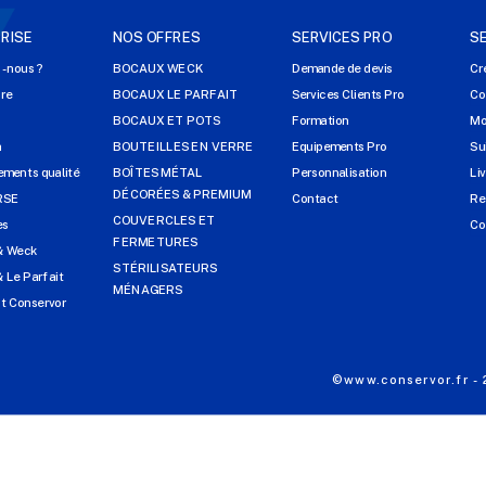
RISE
NOS OFFRES
SERVICES PRO
S
-nous ?
BOCAUX WECK
Demande de devis
Cr
ire
BOCAUX LE PARFAIT
Services Clients Pro
Co
s
BOCAUX ET POTS
Formation
Mo
n
BOUTEILLES EN VERRE
Equipements Pro
Su
ments qualité
BOÎTES MÉTAL
Personnalisation
Li
DÉCORÉES & PREMIUM
RSE
Contact
Re
COUVERCLES ET
es
Co
FERMETURES
& Weck
STÉRILISATEURS
 Le Parfait
MÉNAGERS
t Conservor
©www.conservor.fr -