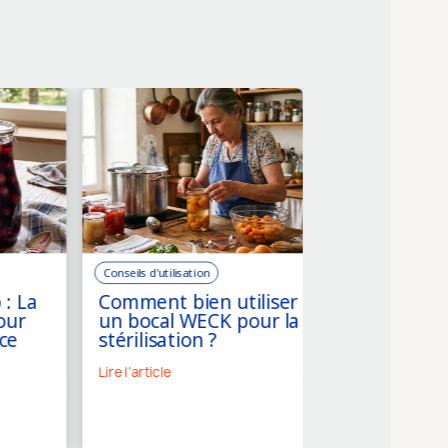
Conseils d'utilisation
Conseils d'utilisation
 : La
Comment bien utiliser
Combien de 
our
un bocal WECK pour la
conservent 
ce
stérilisation ?
légumes en b
Lire l'article
Lire l'article