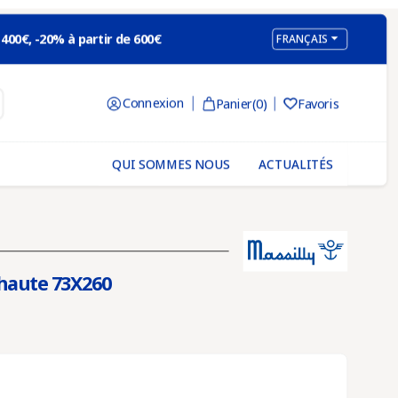

 400€, -20% à partir de 600€
FRANÇAIS
×
Connexion
Panier
(0)
Favoris

letter
QUI SOMMES NOUS
ACTUALITÉS
 et promotions
,
letter
morisions et utilisions votre
 haute 73X260
ormations.