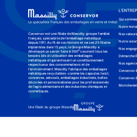
L'ENTREP
Qui sommes
Notre histo
Conservor est une filiale de Massilly, groupe familial
Nos valeur
français, spécialiste de l’emballage métallique
Notre visio
depuis 1911. Au fil de son histoire et via ses 25 filiales
implantées dans 15 pays, le Groupe Massilly a
Nos engage
développé un savoir-faire à 360° couvrant tous les
besoins liés à l’utilisation des emballages
Démarche 
métalliques et garantissant un conditionnement
Nos agenc
respectueux des consommateurs et de
l’environnement. Massilly fabrique des emballages
Conservor 
métalliques recyclables - comme les capsules twist,
conserves, aérosols, emballages industriels, boîtes
Conservor &
décorées et personnalisées pour les professionnels
Mcm devien
de l'agro alimentaire et des industries chimiques et
cosmétiques.
Une filiale du groupe Massilly