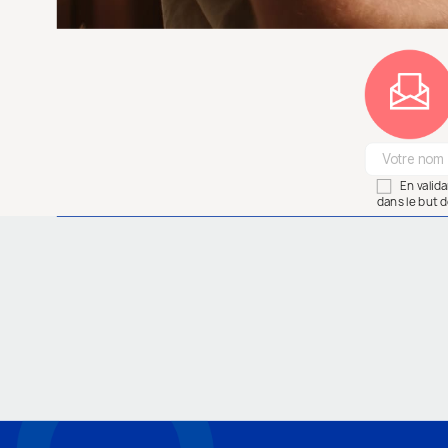
En valid
dans le but d