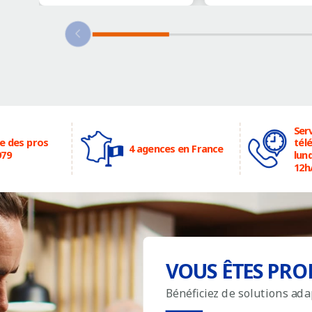
Serv
ce des pros
tél
4 agences en France
979
lund
12h
VOUS ÊTES PRO
Bénéficiez de solutions ad