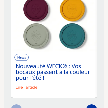
News
R
Nouveauté WECK® : Vos
C
bocaux passent à la couleur
f
pour l'été !
s
Lire l'article
Li