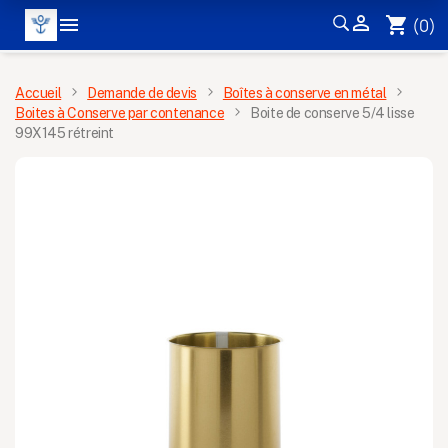


shopping_cart
(0)
MENU
Accueil
Demande de devis
Boîtes à conserve en métal
Boites à Conserve par contenance
Boite de conserve 5/4 lisse
99X145 rétreint