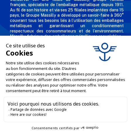
français, spécialiste de l’emballage métallique depuis 1911.
Au fil de son histoire et via ses 25 filiales implantées dans 15
pays, le Groupe Massilly a développé un savoir-faire à 360°
couvrant tous les besoins liés à l’utilisation des emballages
métalliques et garantissant un conditionnement
respectueux des consommateurs et de l’environnement.
Massilly fabrique des emballages métalliques recyclables -
comme les capsules twist, conserves, aérosols, emballages
industriels, boîtes décorées et personnalisées pour les
professionnels de l'agro alimentaire et des industries
chimiques et cosmétiques.
L'ENTREPRISE

NOS OFFRES

SERVICES PRO

SERVICES VENTE EN LIGNE

GARDONS LE CONTACT