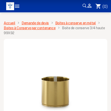


shopping_cart
(0)
MENU
Accueil
Demande de devis
Boîtes à conserve en métal
Boites à Conserve par contenance
Boite de conserve 3/4 haute
99X92