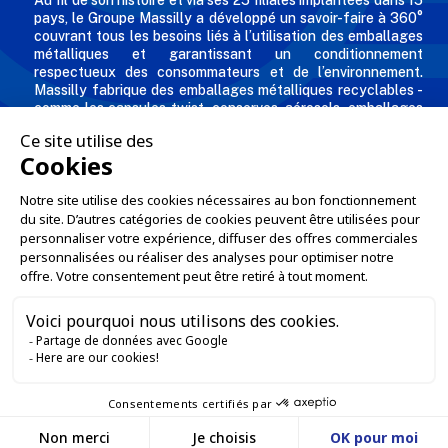
Au fil de son histoire et via ses 25 filiales implantées dans 15
pays, le Groupe Massilly a développé un savoir-faire à 360°
couvrant tous les besoins liés à l’utilisation des emballages
métalliques et garantissant un conditionnement
respectueux des consommateurs et de l’environnement.
Massilly fabrique des emballages métalliques recyclables -
comme les capsules twist, conserves, aérosols, emballages
industriels, boîtes décorées et personnalisées pour les
professionnels de l'agro alimentaire et des industries
chimiques et cosmétiques.
L'ENTREPRISE

NOS OFFRES

SERVICES PRO

SERVICES VENTE EN LIGNE

GARDONS LE CONTACT
