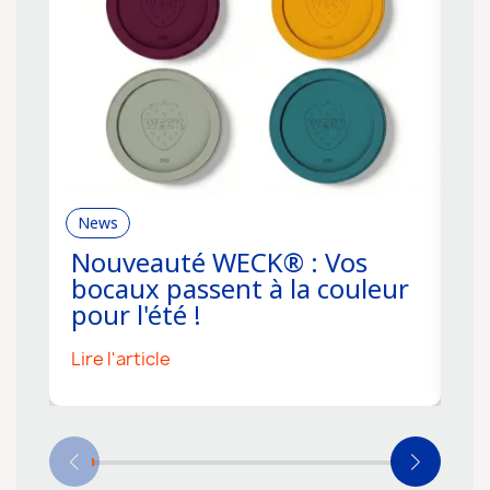
News
R
Nouveauté WECK® : Vos
C
bocaux passent à la couleur
f
pour l'été !
s
Lire l'article
Li