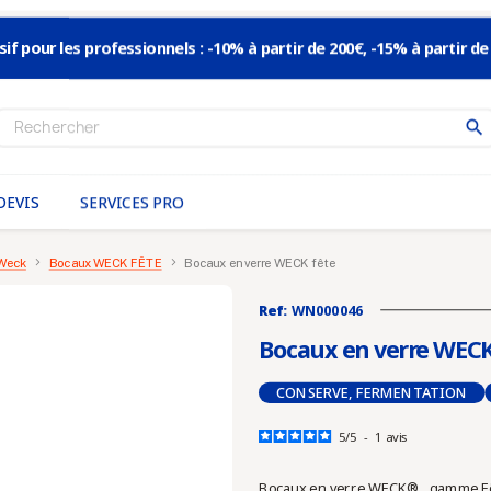
sif pour les professionnels : -10% à partir de 200€, -15% à partir de
search
DEVIS
SERVICES PRO
 Weck
Bocaux WECK FÊTE
Bocaux en verre WECK fête
Ref:
WN000046
Bocaux en verre WECK
CONSERVE, FERMENTATION
5
/
5
-
1
avis
Bocaux en verre WECK®, gamme Fête