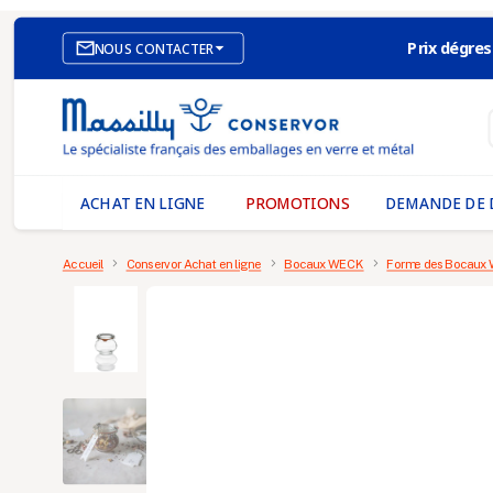
Prix dégres

NOUS CONTACTER
SITE E-COMMERCE
NOS AGENCES
MASSILLY CONSERVOR
ACHAT EN LIGNE
PROMOTIONS
DEMANDE DE 
Accueil
Conservor Achat en ligne
Bocaux WECK
Forme des Bocaux