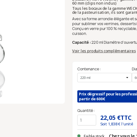
60 mm (clips non inclus)
Tous les bocaux de la gamme WECK® 
de la pasteurisation, ils sont gara
Avec sa forme arrondie élégante et s
pour sublimer vos verrines, desserts
Conçu en verre pur 100 % recyclable, i
cuisson.
Capacité :
220 ml Diamètre d'ouvertu
Voir les produits complémentaires
Contenance :
Di
Prix dégressif pour les profess
partir de 600€
Quantité :
22,05 €
TTC
Soit
1,838
€ l'unité
Chez vous le 
Faible stock