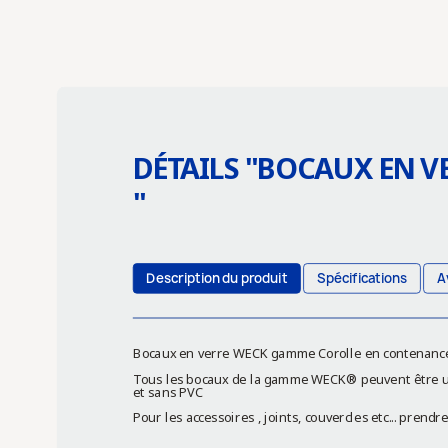
DÉTAILS "
BOCAUX EN VE
"
Description du produit
Spécifications
A
Bocaux en verre WECK gamme Corolle en contenance 2
Tous les bocaux de la gamme WECK® peuvent être util
et sans PVC
Pour les accessoires , joints, couvercles etc... prend