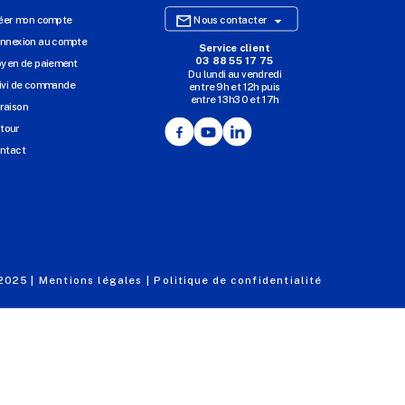

éer mon compte
Nous contacter
nnexion au compte
Service client
SITE E-COMMERCE
03 88 55 17 75
yen de paiement
Du lundi au vendredi
NOS AGENCES
ivi de commande
entre 9h et 12h puis
entre 13h30 et 17h
MASSILLY CONSERVOR
vraison
Facebook
YouTube
LinkedIn
tour
ntact
 2025 |
Mentions légales |
Politique de confidentialité