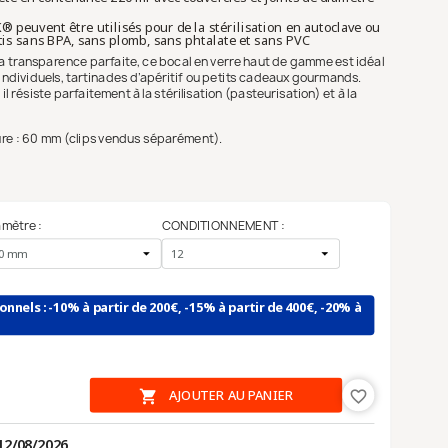
peuvent être utilisés pour de la stérilisation en autoclave ou
ntis sans BPA, sans plomb, sans phtalate et sans PVC
a transparence parfaite, ce bocal en verre haut de gamme est idéal
 individuels, tartinades d’apéritif ou petits cadeaux gourmands.
l résiste parfaitement à la stérilisation (pasteurisation) et à la
re : 60 mm (clips vendus séparément).
amètre :
CONDITIONNEMENT :
ionnels : -10% à partir de 200€, -15% à partir de 400€, -20% à

AJOUTER AU PANIER
favorite_border
12/08/2026