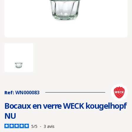
Ref:
WN000083
Bocaux en verre WECK kougelhopf
NU
5
/
5
-
3
avis