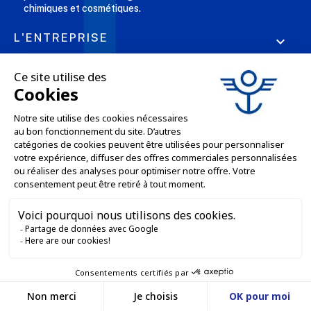
chimiques et cosmétiques.
L'ENTREPRISE

NOS OFFRES

SERVICES PRO

SERVICES VENTE EN LIGNE

GARDONS LE CONTACT


Nous contacter
Service client
SITE E-COMMERCE
03 88 55 17 75
Du lundi au vendredi
entre 9h et 12h puis
NOS AGENCES
entre 13h30 et 17h