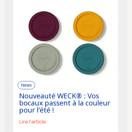
News
R
Nouveauté WECK® : Vos
C
bocaux passent à la couleur
f
pour l'été !
s
Lire l'article
Li