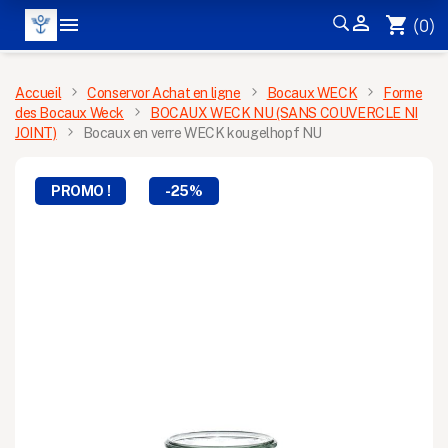


shopping_cart
(0)
MENU
Accueil
Conservor Achat en ligne
Bocaux WECK
Forme
des Bocaux Weck
BOCAUX WECK NU (SANS COUVERCLE NI
JOINT)
Bocaux en verre WECK kougelhopf NU
PROMO !
-25%