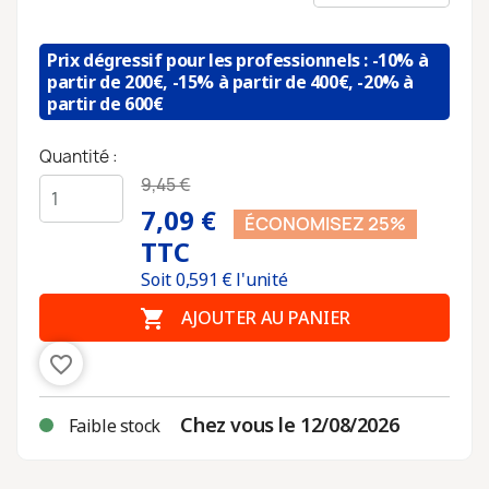
Prix dégressif pour les professionnels : -10% à
partir de 200€, -15% à partir de 400€, -20% à
partir de 600€
Quantité :
9,45 €
7,09 €
ÉCONOMISEZ 25%
TTC
Soit
0,591
€ l'unité

AJOUTER AU PANIER
favorite_border
Chez vous le 12/08/2026
Faible stock