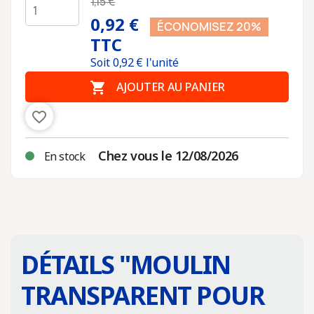
1,15 €
0,92 €
ÉCONOMISEZ 20%
TTC
Soit
0,92
€ l'unité

AJOUTER AU PANIER
favorite_border
Chez vous le 12/08/2026
En stock
DÉTAILS "
MOULIN
TRANSPARENT POUR