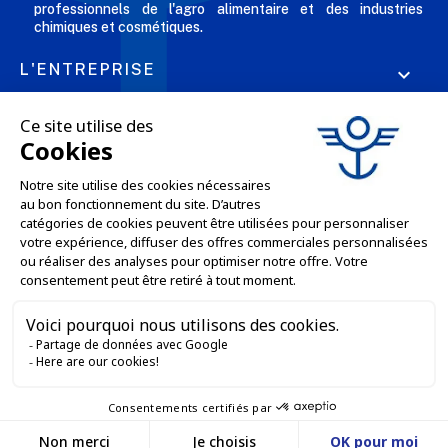
professionnels de l'agro alimentaire et des industries
chimiques et cosmétiques.
L'ENTREPRISE

NOS OFFRES

SERVICES PRO

SERVICES VENTE EN LIGNE

GARDONS LE CONTACT


Nous contacter
Service client
SITE E-COMMERCE
03 88 55 17 75
Du lundi au vendredi
entre 9h et 12h puis
NOS AGENCES
entre 13h30 et 17h