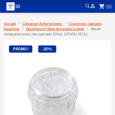


shopping_cart
(0)
MENU
Accueil
Conservor Achat en ligne
Couvercles, capsules,
bouchons
Bouchons et têtes de moulins à visser
Moulin
transparent pour vaso speziale 100ml , (VENDU SEUL)
PROMO !
-20%