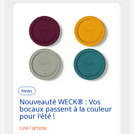
News
R
Nouveauté WECK® : Vos
C
bocaux passent à la couleur
f
pour l'été !
s
Lire l'article
Li